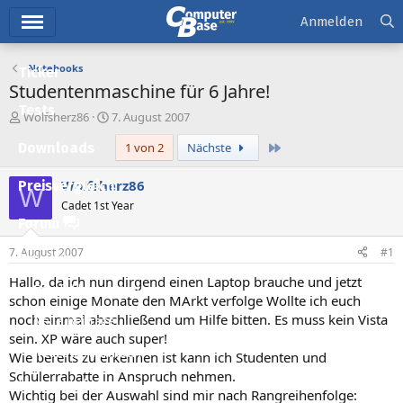
Hauptmenü
Anmelden
Notebooks
Ticker
Studentenmaschine für 6 Jahre!
Tests
E
E
Wolfsherz86
7. August 2007
r
r
Letzte
Downloads
1 von 2
Nächste
s
s
t
t
e
e
Wolfsherz86
Preisvergleich
W
l
l
Cadet 1st Year
l
l
Forum
e
t
r
a
7. August 2007
#1
Aktuelles
m
Hallo, da ich nun dirgend einen Laptop brauche und jetzt
Empfohlene Inhalte
schon einige Monate den MArkt verfolge Wollte ich euch
noch einmal abschließend um Hilfe bitten. Es muss kein Vista
Neue Beiträge
sein. XP wäre auch super!
Neueste Aktivitäten
Wie bereits zu erkennen ist kann ich Studenten und
Schülerrabatte in Anspruch nehmen.
Leserartikel
Wichtig bei der Auswahl sind mir nach Rangreihenfolge: