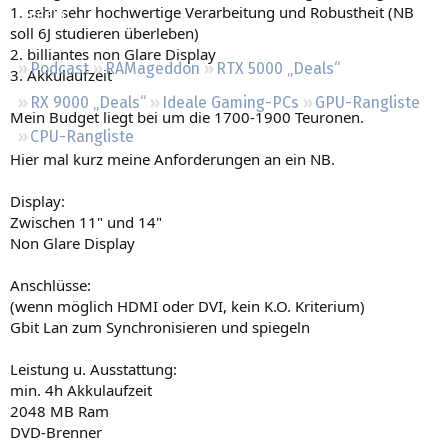
1. sehr sehr hochwertige Verarbeitung und Robustheit (NB
Regeln
soll 6J studieren überleben)
2. billiantes non Glare Display
Podcast
RAMageddon
RTX 5000 „Deals“
3. Akkulaufzeit
RX 9000 „Deals“
Ideale Gaming-PCs
GPU-Rangliste
Mein Budget liegt bei um die 1700-1900 Teuronen.
CPU-Rangliste
Hier mal kurz meine Anforderungen an ein NB.
Display:
Zwischen 11" und 14"
Non Glare Display
Anschlüsse:
(wenn möglich HDMI oder DVI, kein K.O. Kriterium)
Gbit Lan zum Synchronisieren und spiegeln
Leistung u. Ausstattung:
min. 4h Akkulaufzeit
2048 MB Ram
DVD-Brenner