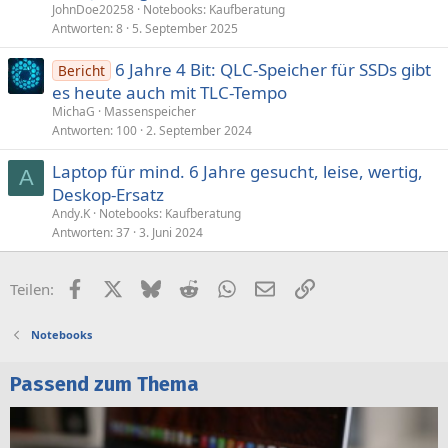
JohnDoe20258
Notebooks: Kaufberatung
Antworten
8
5. September 2025
6 Jahre 4 Bit: QLC-Speicher für SSDs gibt
Bericht
es heute auch mit TLC-Tempo
MichaG
Massenspeicher
Antworten
100
2. September 2024
Laptop für mind. 6 Jahre gesucht, leise, wertig,
A
Deskop-Ersatz
Andy.K
Notebooks: Kaufberatung
Antworten
37
3. Juni 2024
Facebook
X (Twitter)
Bluesky
Reddit
WhatsApp
E-Mail
Link
Teilen:
Notebooks
Passend zum Thema