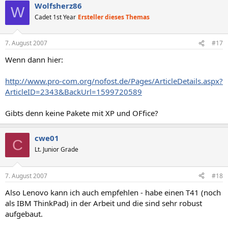
Wolfsherz86
W
Cadet 1st Year
Ersteller dieses Themas
7. August 2007
#17
Wenn dann hier:
http://www.pro-com.org/nofost.de/Pages/ArticleDetails.aspx?
ArticleID=2343&BackUrl=1599720589
Gibts denn keine Pakete mit XP und OFfice?
cwe01
C
Lt. Junior Grade
7. August 2007
#18
Also Lenovo kann ich auch empfehlen - habe einen T41 (noch
als IBM ThinkPad) in der Arbeit und die sind sehr robust
aufgebaut.