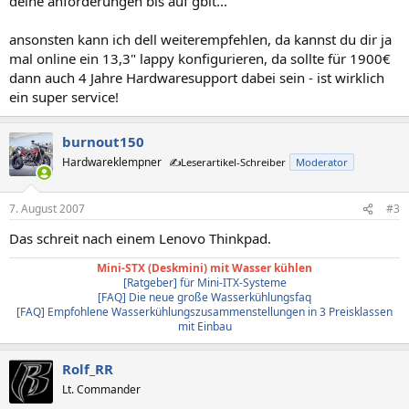
deine anforderungen bis auf gbit...
ansonsten kann ich dell weiterempfehlen, da kannst du dir ja
mal online ein 13,3" lappy konfigurieren, da sollte für 1900€
dann auch 4 Jahre Hardwaresupport dabei sein - ist wirklich
ein super service!
burnout150
Hardwareklempner
✍️Leserartikel-Schreiber
Moderator
7. August 2007
#3
Das schreit nach einem Lenovo Thinkpad.
Mini-STX (Deskmini) mit Wasser kühlen
[Ratgeber] für Mini-ITX-Systeme
[FAQ] Die neue große Wasserkühlungsfaq
[FAQ] Empfohlene Wasserkühlungszusammenstellungen in 3 Preisklassen
mit Einbau
Rolf_RR
Lt. Commander