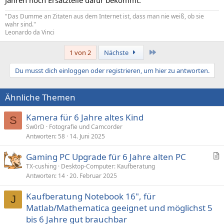
"Das Dumme an Zitaten aus dem Internet ist, dass man nie weiß, ob sie
wahr sind."
Leonardo da Vinci
Letzte
1 von 2
Nächste
Du musst dich einloggen oder registrieren, um hier zu antworten.
Ähnliche Themen
Kamera für 6 Jahre altes Kind
S
Sw0rD
Fotografie und Camcorder
Antworten
58
14. Juni 2025
Gaming PC Upgrade für 6 Jahre alten PC
r
TX-cushing
Desktop-Computer: Kaufberatung
Antworten
14
20. Februar 2025
t
i
Kaufberatung Notebook 16", für
k
J
Matlab/Mathematica geeignet und möglichst 5
e
bis 6 Jahre gut brauchbar
l