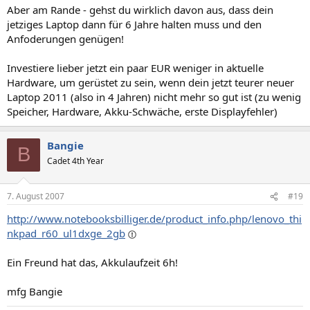
Aber am Rande - gehst du wirklich davon aus, dass dein
jetziges Laptop dann für 6 Jahre halten muss und den
Anfoderungen genügen!
Investiere lieber jetzt ein paar EUR weniger in aktuelle
Hardware, um gerüstet zu sein, wenn dein jetzt teurer neuer
Laptop 2011 (also in 4 Jahren) nicht mehr so gut ist (zu wenig
Speicher, Hardware, Akku-Schwäche, erste Displayfehler)
Bangie
B
Cadet 4th Year
7. August 2007
#19
http://www.notebooksbilliger.de/product_info.php/lenovo_thi
nkpad_r60_ul1dxge_2gb
Ein Freund hat das, Akkulaufzeit 6h!
mfg Bangie