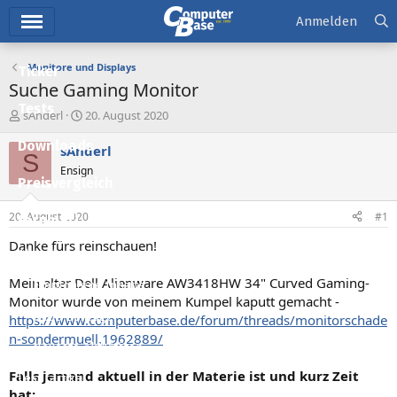
Hauptmenü
Anmelden
Monitore und Displays
Ticker
Suche Gaming Monitor
Tests
E
E
sAnderl
20. August 2020
r
r
Downloads
s
s
sAnderl
S
t
t
Ensign
e
e
Preisvergleich
l
l
l
l
20. August 2020
#1
Forum
e
t
r
a
Danke fürs reinschauen!
Aktuelles
m
Mein alter Dell Alienware AW3418HW 34" Curved Gaming-
Empfohlene Inhalte
Monitor wurde von meinem Kumpel kaputt gemacht -
Neue Beiträge
https://www.computerbase.de/forum/threads/monitorschade
n-sondermuell.1962889/
Neueste Aktivitäten
Falls jemand aktuell in der Materie ist und kurz Zeit
Leserartikel
hat: