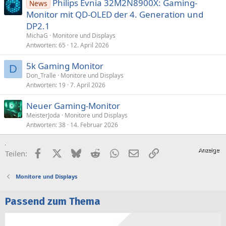
Philips Evnia 32M2N8900X: Gaming-
News
Monitor mit QD-OLED der 4. Generation und
DP2.1
MichaG
Monitore und Displays
Antworten
65
12. April 2026
5k Gaming Monitor
D
Don_Tralle
Monitore und Displays
Antworten
19
7. April 2026
Neuer Gaming-Monitor
MeisterJoda
Monitore und Displays
Antworten
38
14. Februar 2026
Facebook
X (Twitter)
Bluesky
Reddit
WhatsApp
E-Mail
Link
Teilen:
Monitore und Displays
Passend zum Thema