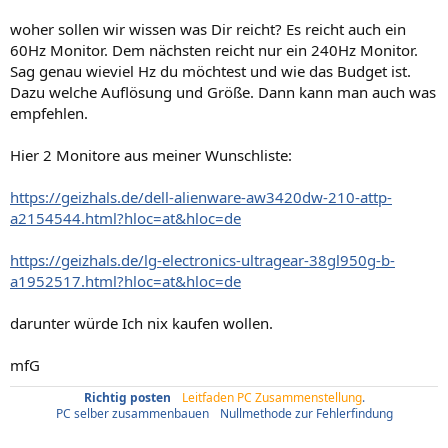
woher sollen wir wissen was Dir reicht? Es reicht auch ein
60Hz Monitor. Dem nächsten reicht nur ein 240Hz Monitor.
Sag genau wieviel Hz du möchtest und wie das Budget ist.
Dazu welche Auflösung und Größe. Dann kann man auch was
empfehlen.
Hier 2 Monitore aus meiner Wunschliste:
https://geizhals.de/dell-alienware-aw3420dw-210-attp-
a2154544.html?hloc=at&hloc=de
https://geizhals.de/lg-electronics-ultragear-38gl950g-b-
a1952517.html?hloc=at&hloc=de
darunter würde Ich nix kaufen wollen.
mfG
Richtig posten
/
Leitfaden PC Zusammenstellung
.
PC selber zusammenbauen
/
Nullmethode zur Fehlerfindung