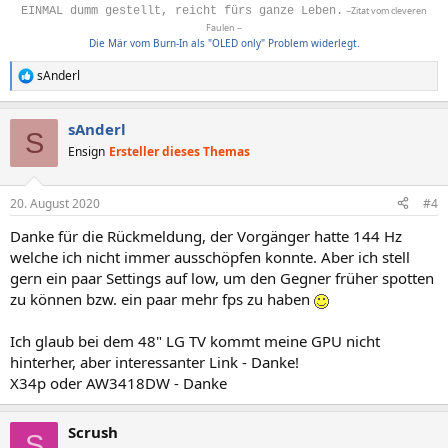
EINMAL dumm gestellt, reicht fürs ganze Leben.
~Zitat vom cleveren
Faulen ~
Die Mär vom Burn-In als "OLED only" Problem widerlegt.
sAnderl
R
e
a
sAnderl
k
S
t
Ensign
Ersteller dieses Themas
i
o
n
20. August 2020
#4
e
n
Danke für die Rückmeldung, der Vorgänger hatte 144 Hz
:
welche ich nicht immer ausschöpfen konnte. Aber ich stell
gern ein paar Settings auf low, um den Gegner früher spotten
zu können bzw. ein paar mehr fps zu haben
Ich glaub bei dem 48" LG TV kommt meine GPU nicht
hinterher, aber interessanter Link - Danke!
X34p oder AW3418DW - Danke
Scrush
S