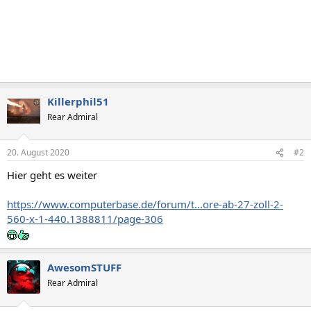
Killerphil51
Rear Admiral
20. August 2020
#2
Hier geht es weiter
https://www.computerbase.de/forum/t...ore-ab-27-zoll-2-
560-x-1-440.1388811/page-306
AwesomSTUFF
Rear Admiral