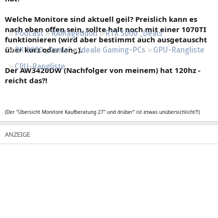
Regeln
Welche Monitore sind aktuell geil? Preislich kann es
nach oben offen sein, sollte halt noch mit einer 1070TI
Podcast
RAMageddon
RTX 5000 „Deals“
funktionieren (wird aber bestimmt auch ausgetauscht
über kurz oder lang).
RX 9000 „Deals“
Ideale Gaming-PCs
GPU-Rangliste
CPU-Rangliste
Der AW3420DW (Nachfolger von meinem) hat 120hz -
reicht das?!
(Der "Übersicht Monitore Kaufberatung 27" und drüber" ist etwas unübersichlicht?!)