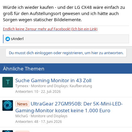
Würde ich wieder kaufen - und der LG CX48 wäre einfach zu
groß für den Aufstellungsort gewesen und ich hätte auch
Sorgen wegen statischer Bildelemente.
Endlich keine Zensur mehr auf Facebook! (Ich bin ein Link)
sAnderl
R
e
a
Du musst dich einloggen oder registrieren, um hier zu antworten.
k
t
i
Ähnliche Themen
o
n
e
Suche Gaming Monitor in 43 Zoll
T
n
Tymeex
Monitore und Displays: Kaufberatung
:
Antworten
10
22. Juli 2026
UltraGear 27GM950B: Der 5K-Mini-LED-
News
Gaming-Monitor kostet keine 1.000 Euro
MichaG
Monitore und Displays
Antworten
48
17. Juni 2026