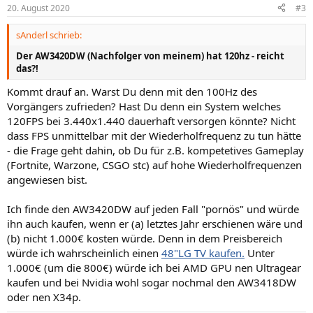
20. August 2020
#3
sAnderl schrieb:
Der AW3420DW (Nachfolger von meinem) hat 120hz - reicht
das?!
Kommt drauf an. Warst Du denn mit den 100Hz des
Vorgängers zufrieden? Hast Du denn ein System welches
120FPS bei 3.440x1.440 dauerhaft versorgen könnte? Nicht
dass FPS unmittelbar mit der Wiederholfrequenz zu tun hätte
- die Frage geht dahin, ob Du für z.B. kompetetives Gameplay
(Fortnite, Warzone, CSGO stc) auf hohe Wiederholfrequenzen
angewiesen bist.
Ich finde den AW3420DW auf jeden Fall "pornös" und würde
ihn auch kaufen, wenn er (a) letztes Jahr erschienen wäre und
(b) nicht 1.000€ kosten würde. Denn in dem Preisbereich
würde ich wahrscheinlich einen
48"LG TV kaufen.
Unter
1.000€ (um die 800€) würde ich bei AMD GPU nen Ultragear
kaufen und bei Nvidia wohl sogar nochmal den AW3418DW
oder nen X34p.