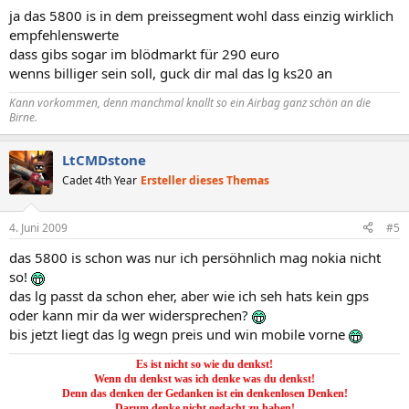
ja das 5800 is in dem preissegment wohl dass einzig wirklich
empfehlenswerte
dass gibs sogar im blödmarkt für 290 euro
wenns billiger sein soll, guck dir mal das lg ks20 an
Kann vorkommen, denn manchmal knallt so ein
Airbag
ganz schön an die
Birne.
LtCMDstone
Cadet 4th Year
Ersteller dieses Themas
4. Juni 2009
#5
das 5800 is schon was nur ich persöhnlich mag nokia nicht
so!
das lg passt da schon eher, aber wie ich seh hats kein gps
oder kann mir da wer widersprechen?
bis jetzt liegt das lg wegn preis und win mobile vorne
Es ist nicht so wie du denkst!
Wenn du denkst was ich denke was du denkst!
Denn das denken der Gedanken ist ein denkenlosen Denken!
Darum denke nicht gedacht zu haben!