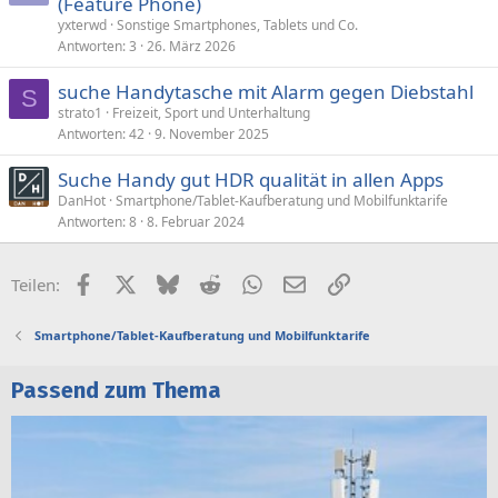
(Feature Phone)
yxterwd
Sonstige Smartphones, Tablets und Co.
Antworten
3
26. März 2026
suche Handytasche mit Alarm gegen Diebstahl
S
strato1
Freizeit, Sport und Unterhaltung
Antworten
42
9. November 2025
Suche Handy gut HDR qualität in allen Apps
DanHot
Smartphone/Tablet-Kaufberatung und Mobilfunktarife
Antworten
8
8. Februar 2024
Facebook
X (Twitter)
Bluesky
Reddit
WhatsApp
E-Mail
Link
Teilen:
Smartphone/Tablet-Kaufberatung und Mobilfunktarife
Passend zum Thema