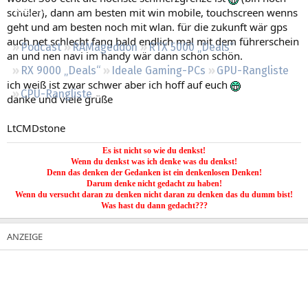
Regeln
schüler), dann am besten mit win mobile, touchscreen wenns
geht und am besten noch mit wlan. für die zukunft wär gps
auch net schlecht fang bald endlich mal mit dem führerschein
Podcast
RAMageddon
RTX 5000 „Deals“
an und nen navi im handy wär dann schon schön.
RX 9000 „Deals“
Ideale Gaming-PCs
GPU-Rangliste
ich weiß ist zwar schwer aber ich hoff auf euch
CPU-Rangliste
danke und viele grüße
LtCMDstone
Es ist nicht so wie du denkst!
Wenn du denkst was ich denke was du denkst!
Denn das denken der Gedanken ist ein denkenlosen Denken!
Darum denke nicht gedacht zu haben!
Wenn du versucht daran zu denken nicht daran zu denken das du dumm bist!
Was hast du dann gedacht???