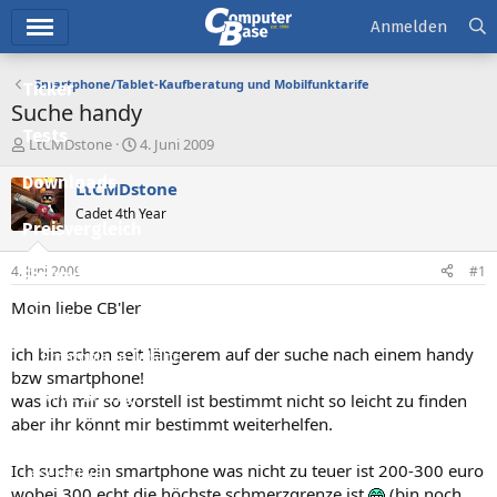
Hauptmenü
Anmelden
Smartphone/Tablet-Kaufberatung und Mobilfunktarife
Ticker
Suche handy
Tests
E
E
LtCMDstone
4. Juni 2009
r
r
Downloads
s
s
LtCMDstone
t
t
Cadet 4th Year
e
e
Preisvergleich
l
l
l
l
4. Juni 2009
#1
Forum
e
t
r
a
Moin liebe CB'ler
Aktuelles
m
ich bin schon seit längerem auf der suche nach einem handy
Empfohlene Inhalte
bzw smartphone!
Neue Beiträge
was ich mir so vorstell ist bestimmt nicht so leicht zu finden
aber ihr könnt mir bestimmt weiterhelfen.
Neueste Aktivitäten
Ich suche ein smartphone was nicht zu teuer ist 200-300 euro
Leserartikel
wobei 300 echt die höchste schmerzgrenze ist
(bin noch