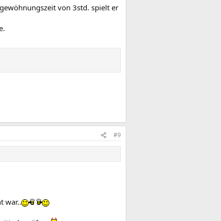
ewöhnungszeit von 3std. spielt er
e.
#9
t war..