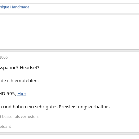
 Unique Handmade
2006
sspanne? Headset?
rde ich empfehlen:
 HD 595,
Hier
 und haben ein sehr gutes Preisleistungsverhältnis.
t besser als verrosten.
etuant