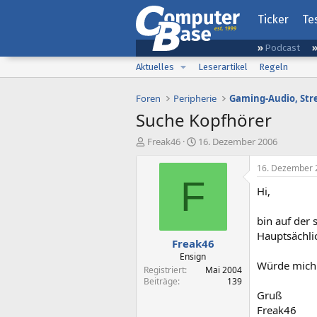
Ticker
Te
Podcast
Aktuelles
Leserartikel
Regeln
Foren
Peripherie
Suche Kopfhörer
E
E
Freak46
16. Dezember 2006
r
r
s
s
16. Dezember 
t
t
F
Hi,
e
e
l
l
l
l
bin auf der
e
t
Hauptsächli
Freak46
r
a
m
Ensign
Würde mich 
Registriert
Mai 2004
Beiträge
139
Gruß
Freak46