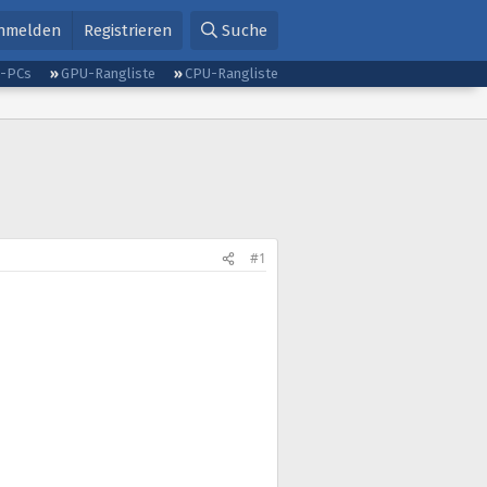
nmelden
Registrieren
Suche
g-PCs
GPU-Rangliste
CPU-Rangliste
#1