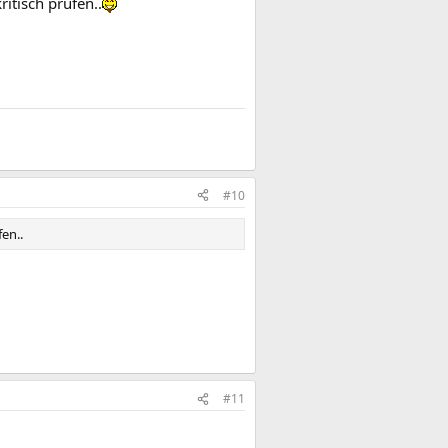
itisch prüfen..
#10
en..
#11