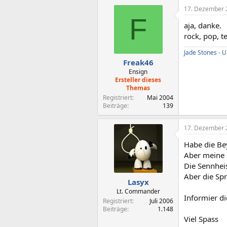
17. Dezember 
F
aja, danke.
rock, pop, t
Jade Stones -
Freak46
Ensign
Ersteller dieses
Themas
Registriert
Mai 2004
Beiträge
139
17. Dezember 
Habe die Be
Aber meine s
Die Sennhei
Aber die Spr
Lasyx
Lt. Commander
Informier d
Registriert
Juli 2006
Beiträge
1.148
Viel Spass