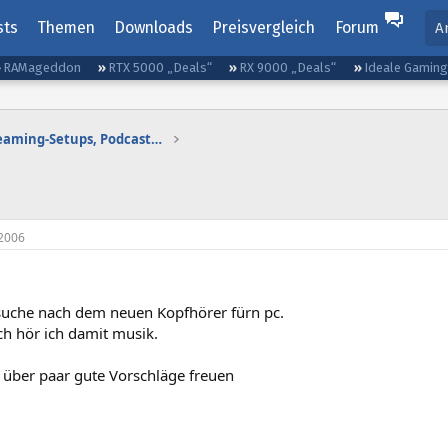
sts
Themen
Downloads
Preisvergleich
Forum
A
RAMageddon
RTX 5000 „Deals“
RX 9000 „Deals“
Ideale Gamin
Gaming-Audio, Streaming-Setups, Podcasting etc.
2006
 suche nach dem neuen Kopfhörer fürn pc.
ch hör ich damit musik.
über paar gute Vorschläge freuen