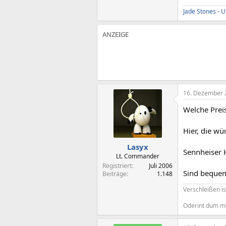
Jade Stones -
16. Dezember 
Welche Prei
Hier, die wü
Lasyx
Sennheiser
Lt. Commander
Registriert
Juli 2006
Sind bequem
Beiträge
1.148
Verschleißen is
Oderint dum m