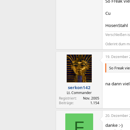
So Freak vie
Cu
HosenStahl
Verschleißen is
Oderint dum m
19. Dezember 
So Freak vie
na dann vie
serkon142
Lt. Commander
Registriert
Nov. 2005
Beiträge
1.154
20. Dezember 
F
danke :-)