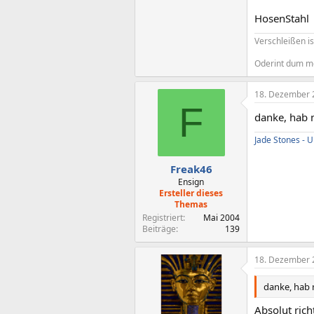
HosenStahl
Verschleißen is
Oderint dum m
18. Dezember 
F
danke, hab 
Jade Stones -
Freak46
Ensign
Ersteller dieses
Themas
Registriert
Mai 2004
Beiträge
139
18. Dezember 
danke, hab 
Absolut rich