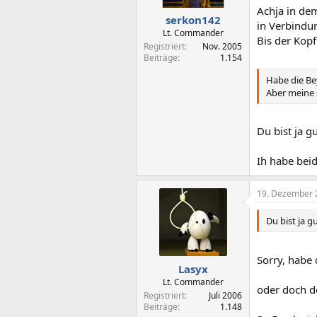
Achja in de
serkon142
in Verbindun
Lt. Commander
Bis der Kopf
Registriert
Nov. 2005
Beiträge
1.154
Habe die Be
Aber meine s
Du bist ja g
Ih habe beid
19. Dezember 
Du bist ja g
Sorry, habe
Lasyx
Lt. Commander
oder doch de
Registriert
Juli 2006
Beiträge
1.148