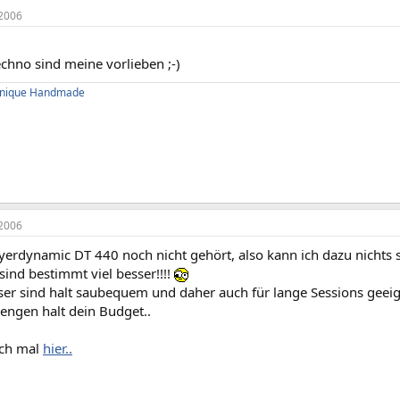
2006
echno sind meine vorlieben ;-)
 Unique Handmade
2006
yerdynamic DT 440 noch nicht gehört, also kann ich dazu nichts 
ind bestimmt viel besser!!!!
ser sind halt saubequem und daher auch für lange Sessions geeig
engen halt dein Budget..
ich mal
hier..