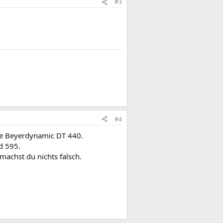
#3
#4
ie Beyerdynamic DT 440.
d 595.
machst du nichts falsch.