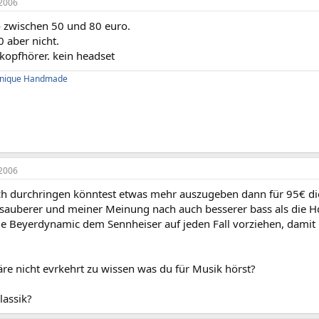
2006
o zwischen 50 und 80 euro.
 aber nicht.
kopfhörer. kein headset
 Unique Handmade
2006
h durchringen könntest etwas mehr auszugeben dann für 95€ d
l sauberer und meiner Meinung nach auch besserer bass als die H
ie Beyerdynamic dem Sennheiser auf jeden Fall vorziehen, damit 
re nicht evrkehrt zu wissen was du für Musik hörst?
lassik?