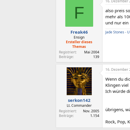
16. Dezember 
F
also preis s
mehr als 100
und nur ein 
Freak46
Jade Stones -
Ensign
Ersteller dieses
Themas
Registriert
Mai 2004
Beiträge
139
16. Dezember 
Wenn du dic
Klingen vie
Ich würde d
serkon142
Lt. Commander
übrigens, wä
Registriert
Nov. 2005
Beiträge
1.154
Rock, Pop, K