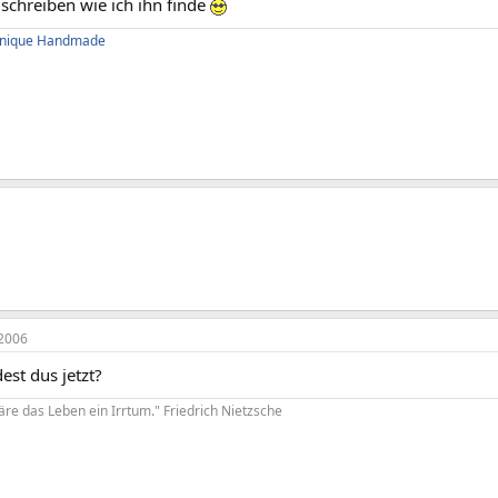
schreiben wie ich ihn finde
 Unique Handmade
2006
est dus jetzt?
re das Leben ein Irrtum." Friedrich Nietzsche