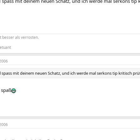
l spass mit deinem neuen Schatz, und ich werde mal serkons tip kr
t besser als verrosten.
etuant
2006
l spass mit deinem neuen Schatz, und ich werde mal serkons tip kritisch prüf
l spaß
2006