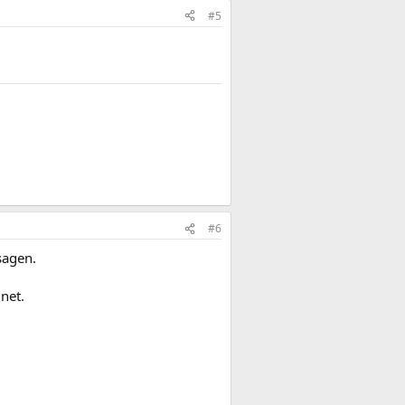
#5
#6
sagen.
net.