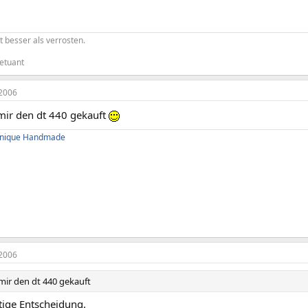
t besser als verrosten.
etuant
2006
mir den dt 440 gekauft
 Unique Handmade
2006
mir den dt 440 gekauft
tige Entscheidung.