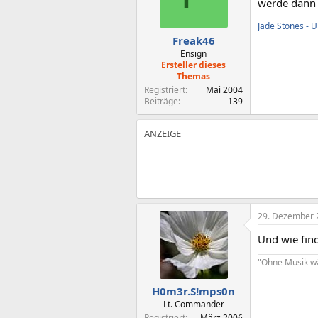
werde dann 
Jade Stones -
Freak46
Ensign
Ersteller dieses
Themas
Registriert
Mai 2004
Beiträge
139
29. Dezember 
Und wie find
"Ohne Musik wä
H0m3r.S!mps0n
Lt. Commander
Registriert
März 2006