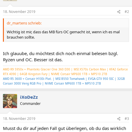
18. November 2019
#2
dr_martens schrieb:
Wichtig ist mir, dass das MB fürs OC gemacht ist, wenn ich es mal
brauchen sollte.
Ich glauube, du möchtest dich noch einmal belesen bzgl.
Ryzen und OC. Besser ist das.
AMD R9 5950x + Phanteks Glacier One 360 D30 | MSI X570s Carbon Max | KFA2 Geforce
RTX 4090 | 64GB Kingston Fury | NVME Corsair MP600 1TB + MP510 2TB
AMD R5 3600 + Corsair H100i Plat. | MSI B550 Tomahawk | EVGA GTX 950 SSC | 32GB
Corsair 3000 Veng RGB Pro | NVME Corsair MP600 1TB + MP510 2TB
iXoDeZz
Commander
18. November 2019
#3
Musst du dir auf jeden Fall gut überlegen, ob du das wirklich