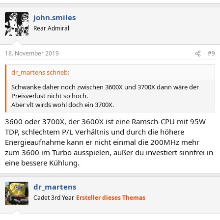
e
a
john.smiles
k
t
Rear Admiral
i
o
n
18. November 2019
#9
e
n
dr_martens schrieb:
:
Schwanke daher noch zwischen 3600X und 3700X dann wäre der
Preisverlust nicht so hoch.
Aber vlt wirds wohl doch ein 3700X.
3600 oder 3700X, der 3600X ist eine Ramsch-CPU mit 95W
TDP, schlechtem P/L Verhältnis und durch die höhere
Energieaufnahme kann er nicht einmal die 200MHz mehr
zum 3600 im Turbo ausspielen, außer du investiert sinnfrei in
eine bessere Kühlung.
dr_martens
Cadet 3rd Year
Ersteller dieses Themas