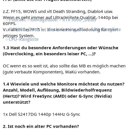
Regeln
z.Z. FF15, WOWS und vlt Death Stranding, Diablo4 usw.
Wenn es geht immer auf Ultra/Höhste Qualität, 1440p bei
Podcast
RAMageddon
RTX 5000 „Deals“
60FPS.
Vor allem bei FF15 ist dies eine Herausforderung für mein
RX 9000 „Deals“
Ideale Gaming-PCs
GPU-Rangliste
jetziges System.
CPU-Rangliste
1.3 Hast du besondere Anforderungen oder Wünsche
(Overclocking, ein besonders leiser PC, …)?
OC wenn es so weit ist, also sollte das MB es möglich machen
(gute verbaute Komponenten), WaKü vorhanden.
1.4 Wieviele und welche Monitore möchtest du nutzen?
Anzahl, Modell, Auflösung, Bildwiederholfrequenz
(Hertz)? Wird FreeSync (AMD) oder G-Sync (Nvidia)
unterstützt?
1x Dell S2417DG 1440p 144Hz G-Sync
2. Ist noch ein alter PC vorhanden?