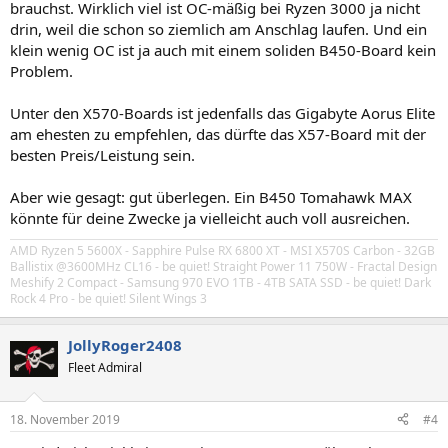
brauchst. Wirklich viel ist OC-mäßig bei Ryzen 3000 ja nicht
drin, weil die schon so ziemlich am Anschlag laufen. Und ein
klein wenig OC ist ja auch mit einem soliden B450-Board kein
Problem.
Unter den X570-Boards ist jedenfalls das Gigabyte Aorus Elite
am ehesten zu empfehlen, das dürfte das X57-Board mit der
besten Preis/Leistung sein.
Aber wie gesagt: gut überlegen. Ein B450 Tomahawk MAX
könnte für deine Zwecke ja vielleicht auch voll ausreichen.
AMD Ryzen 5 5600X - Sapphire Pulse RX 6800 XT - MSI X570S Carbon - 32GB
Ballistix @3600MHz CL16 - be quiet! Straight Power 11 750W - Fractal Design
Meshify 2 Compact - Samsung 970 EVO 1TB - 4TB SATA SSD - be quiet! Dark
Rock 4 Pro - be quiet! Silent Wings 3
JollyRoger2408
Fleet Admiral
18. November 2019
#4