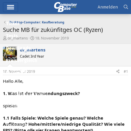
Hauptmenü
Anmelden
Desktop-Computer: Kaufberatung
Ticker
Suche MB für zukünfitges OC (Ryzen)
Tests
E
E
dr_martens
18. November 2019
r
r
Downloads
s
s
dr_martens
t
t
Cadet 3rd Year
e
e
Preisvergleich
l
l
l
l
18. November 2019
#1
Forum
e
t
r
a
Hallo Alle,
Aktuelles
m
1. Was ist der Verwendungszweck?
Empfohlene Inhalte
Neue Beiträge
spielen
Neueste Aktivitäten
1.1 Falls Spiele: Welche Spiele genau? Welche
Auflösung? Hohe/mittlere/niedrige Qualität? Wie viele
Leserartikel
FPS? (Bitte
alle vier
Fragen beantworten!)