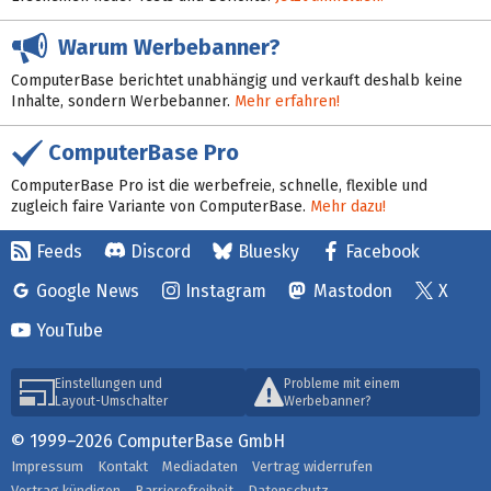
Warum Werbebanner?
ComputerBase berichtet unabhängig und verkauft deshalb keine
Inhalte, sondern Werbebanner.
Mehr erfahren!
ComputerBase Pro
ComputerBase Pro ist die werbefreie, schnelle, flexible und
zugleich faire Variante von ComputerBase.
Mehr dazu!
Feeds
Discord
Bluesky
Facebook
Google News
Instagram
Mastodon
X
YouTube
Einstellungen und
Probleme mit einem
Layout-Umschalter
Werbebanner?
© 1999–2026 ComputerBase GmbH
Impressum
Kontakt
Mediadaten
Vertrag widerrufen
Vertrag kündigen
Barrierefreiheit
Datenschutz