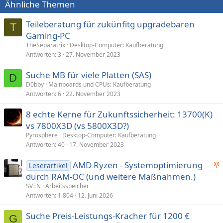
Ähnliche Themen
Teileberatung für zukünfitg upgradebaren
T
Gaming-PC
TheSeparatrix
Desktop-Computer: Kaufberatung
Antworten
3
27. November 2023
Suche MB für viele Platten (SAS)
D
D0bby
Mainboards und CPUs: Kaufberatung
Antworten
6
22. November 2023
8 echte Kerne für Zukunftssicherheit: 13700(K)
vs 7800X3D (vs 5800X3D?)
Pyrosphere
Desktop-Computer: Kaufberatung
Antworten
40
17. November 2023
AMD Ryzen - Systemoptimierung
Leserartikel
n
durch RAM-OC (und weitere Maßnahmen.)
g
SVΞN
Arbeitsspeicher
e
Antworten
1.804
12. Juni 2026
p
Suche Preis-Leistungs-Kracher für 1200 €
i
G