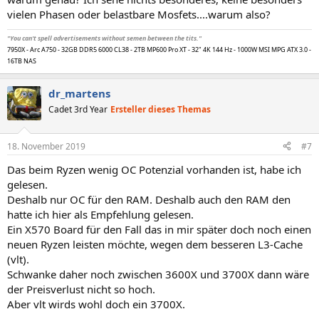
vielen Phasen oder belastbare Mosfets....warum also?
"You can't spell advertisements without semen between the tits."
7950X - Arc A750 - 32GB DDR5 6000 CL38 - 2TB MP600 Pro XT - 32" 4K 144 Hz - 1000W MSI MPG ATX 3.0 -
16TB NAS
dr_martens
Cadet 3rd Year
Ersteller dieses Themas
18. November 2019
#7
Das beim Ryzen wenig OC Potenzial vorhanden ist, habe ich
gelesen.
Deshalb nur OC für den RAM. Deshalb auch den RAM den
hatte ich hier als Empfehlung gelesen.
Ein X570 Board für den Fall das in mir später doch noch einen
neuen Ryzen leisten möchte, wegen dem besseren L3-Cache
(vlt).
Schwanke daher noch zwischen 3600X und 3700X dann wäre
der Preisverlust nicht so hoch.
Aber vlt wirds wohl doch ein 3700X.