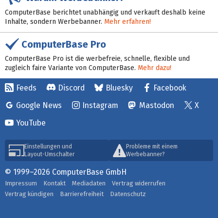
ComputerBase berichtet unabhängig und verkauft deshalb keine
Inhalte, sondern Werbebanner.
Mehr erfahren!
ComputerBase Pro
ComputerBase Pro ist die werbefreie, schnelle, flexible und
zugleich faire Variante von ComputerBase.
Mehr dazu!
Feeds
Discord
Bluesky
Facebook
Google News
Instagram
Mastodon
X
YouTube
Einstellungen und
Probleme mit einem
Layout-Umschalter
Werbebanner?
© 1999–2026 ComputerBase GmbH
Impressum
Kontakt
Mediadaten
Vertrag widerrufen
Vertrag kündigen
Barrierefreiheit
Datenschutz