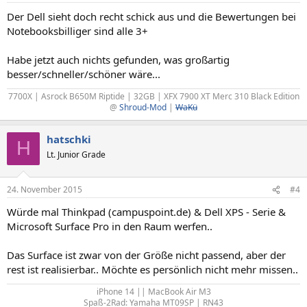
Der Dell sieht doch recht schick aus und die Bewertungen bei
Notebooksbilliger sind alle 3+
Habe jetzt auch nichts gefunden, was großartig
besser/schneller/schöner wäre...
7700X | Asrock B650M Riptide | 32GB | XFX 7900 XT Merc 310 Black Edition
@
Shroud-Mod
|
WaKü
hatschki
H
Lt. Junior Grade
24. November 2015
#4
Würde mal Thinkpad (campuspoint.de) & Dell XPS - Serie &
Microsoft Surface Pro in den Raum werfen..
Das Surface ist zwar von der Größe nicht passend, aber der
rest ist realisierbar.. Möchte es persönlich nicht mehr missen..
iPhone 14 || MacBook Air M3
Spaß-2Rad: Yamaha MT09SP | RN43