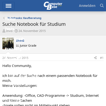
Hauptmenü
Anmelden
Notebooks: Kaufberatung
Ticker
Suche Notebook für Studium
Tests
E
E
Invd
24. November 2015
r
r
Downloads
s
s
Invd
t
t
Lt. Junior Grade
e
e
Preisvergleich
l
l
l
l
24. November 2015
#1
Forum
e
t
r
a
Hallo Community,
Aktuelles
m
ich bin auf der Suche nach einem passenden Notebook für
Empfohlene Inhalte
mich.
Neue Beiträge
Meine Vorstellungen:
Neueste Aktivitäten
Anwendung: -Office, CAD-Programme -> Studium, Internet
und kleine Sachen
Leserartikel
-Spiele sollen nicht im Mittelpunkt stehen