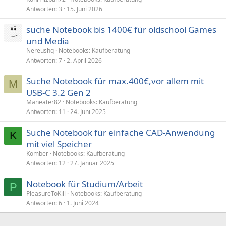
p
g
Antworten
3
15. Juni 2026
e
e
suche Notebook bis 1400€ für oldschool Games
r
und Media
r
t
Nereushq
Notebooks: Kaufberatung
Antworten
7
2. April 2026
Suche Notebook für max.400€,vor allem mit
M
USB-C 3.2 Gen 2
Maneater82
Notebooks: Kaufberatung
Antworten
11
24. Juni 2025
Suche Notebook für einfache CAD-Anwendung
K
mit viel Speicher
Komber
Notebooks: Kaufberatung
Antworten
12
27. Januar 2025
Notebook für Studium/Arbeit
P
PleasureToKill
Notebooks: Kaufberatung
Antworten
6
1. Juni 2024