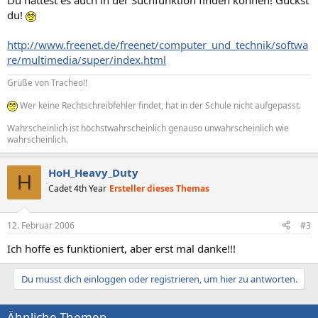
Du hättest es auch in der Suchfunktion finden können! Guckst
du!
http://www.freenet.de/freenet/computer_und_technik/softwa
re/multimedia/super/index.html
Grüße von Tracheo!!
Wer keine Rechtschreibfehler findet, hat in der Schule nicht aufgepasst.
Wahrscheinlich ist höchstwahrscheinlich genauso unwahrscheinlich wie
wahrscheinlich.
HoH_Heavy_Duty
H
Cadet 4th Year
Ersteller dieses Themas
12. Februar 2006
#3
Ich hoffe es funktioniert, aber erst mal danke!!!
Du musst dich einloggen oder registrieren, um hier zu antworten.
Ähnliche Themen