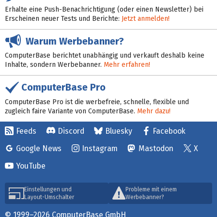
Erhalte eine Push-Benachrichtigung (oder einen Newsletter) bei
Erscheinen neuer Tests und Berichte:
Jetzt anmelden!
Warum Werbebanner?
ComputerBase berichtet unabhängig und verkauft deshalb keine
Inhalte, sondern Werbebanner.
Mehr erfahren!
ComputerBase Pro
ComputerBase Pro ist die werbefreie, schnelle, flexible und
zugleich faire Variante von ComputerBase.
Mehr dazu!
Feeds
Discord
Bluesky
Facebook
Google News
Instagram
Mastodon
X
YouTube
Einstellungen und
Probleme mit einem
Layout-Umschalter
Werbebanner?
© 1999–2026 ComputerBase GmbH