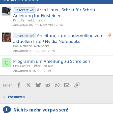
Arch Linux - Schritt für Schritt
Leserartikel
Anleitung für Einsteiger
Kaito Kariheddo
Linux
Antworten
86
16. November 2024
Anleitung zum Undervolting von
Leserartikel
n
aktuellen Intel+Nvidia Notebooks
g
Baal Netbeck
Notebooks
e
Antworten
219
22. Mai 2025
p
Programm um Anleitung zu Schreiben
i
C
CPU-Bastler
Office und Text
n
Antworten
6
6. April 2019
n
t
Facebook
X (Twitter)
Bluesky
Reddit
WhatsApp
E-Mail
Link
Teilen:
Systemtools
Nichts mehr verpassen!