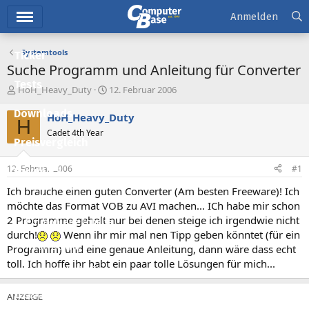
Hauptmenü
Anmelden
Systemtools
Ticker
Suche Programm und Anleitung für Converter
Tests
E
E
HoH_Heavy_Duty
12. Februar 2006
r
r
Downloads
s
s
HoH_Heavy_Duty
H
t
t
Cadet 4th Year
e
e
Preisvergleich
l
l
l
l
12. Februar 2006
#1
Forum
e
t
r
a
Ich brauche einen guten Converter (Am besten Freeware)! Ich
Aktuelles
m
möchte das Format VOB zu AVI machen... ICh habe mir schon
2 Programme geholt nur bei denen steige ich irgendwie nicht
Empfohlene Inhalte
durch!
Wenn ihr mir mal nen Tipp geben könntet (für ein
Neue Beiträge
Programm) und eine genaue Anleitung, dann wäre dass echt
toll. Ich hoffe ihr habt ein paar tolle Lösungen für mich...
Neueste Aktivitäten
Leserartikel