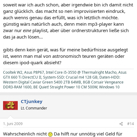
soweit war ich auch schon, aber irgendwie bin ich damit nicht
ganz glücklich. das macht so nen improvisierten eindruck,
auch wenns genau das erfüllt, was ich letztlich möchte.
günstig wärs natürlich auch, denn mein mp3-player kann
zwar nur
eine
playlist, aber über ordnerstrukturen ließe sich
das ja auch lösen...
gibts denn kein gerät, was für meine bedürfnisse ausgelegt
ist, wenn man mal von astronomisch teuren geräten oder
diesem ipod-quark absieht?
Cooltek W2, Asus P8P67, Intel Core i5-3550 @ Thermalright Macho, Asus
GTX 660 Ti DirectCU II, System-SSD: Crucial m4 128 GB, Daten-HDD:
Western Digital Caviar Green 5400 2TB 64MB, 8GB Corsair Vengeance
DDR3-RAM 1600, BE Quiet! Straight Power 10 CM 500W, Windows 10
CTjunkey
Lt. Commander
1. Juni 2009
#14
Wahrscheinlich nicht
Da hilft nur unnötig viel Geld für