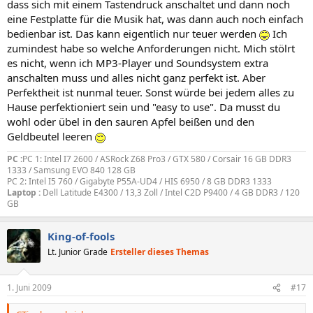
dass sich mit einem Tastendruck anschaltet und dann noch
eine Festplatte für die Musik hat, was dann auch noch einfach
bedienbar ist. Das kann eigentlich nur teuer werden
Ich
zumindest habe so welche Anforderungen nicht. Mich stölrt
es nicht, wenn ich MP3-Player und Soundsystem extra
anschalten muss und alles nicht ganz perfekt ist. Aber
Perfektheit ist nunmal teuer. Sonst würde bei jedem alles zu
Hause perfektioniert sein und "easy to use". Da musst du
wohl oder übel in den sauren Apfel beißen und den
Geldbeutel leeren
PC :
PC 1: Intel I7 2600 / ASRock Z68 Pro3 / GTX 580 / Corsair 16 GB DDR3
1333 / Samsung EVO 840 128 GB
PC 2: Intel I5 760 / Gigabyte P55A-UD4 / HIS 6950 / 8 GB DDR3 1333
Laptop :
Dell Latitude E4300 / 13,3 Zoll / Intel C2D P9400 / 4 GB DDR3 / 120
GB
King-of-fools
Lt. Junior Grade
Ersteller dieses Themas
1. Juni 2009
#17