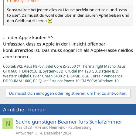
CTjunkey schrieb:
Sonst würde bei jedem alles zu Hause perfektioniert sein und "easy
to use". Da musst du wohl oder übel in den sauren Apfel beißen und
den Geldbeutel leeren
... oder Apple kaufen ^^
Unfassbar, dass es Apple in der Hinsicht offenbar
konkurrenzlos ist. Das muss sogar ich als Apple-Hasse neidlos
anerkennen.
Cooltek W2, Asus P8P67, Intel Core i5-3550 @ Thermalright Macho, Asus
GTX 660 Ti DirectCU II, System-SSD: Crucial m4 128 GB, Daten-HDD:
Western Digital Caviar Green 5400 2TB 64MB, 8GB Corsair Vengeance
DDR3-RAM 1600, BE Quiet! Straight Power 10 CM 500W, Windows 10
Du musst dich einloggen oder registrieren, um hier zu antworten.
Ähnliche Themen
Suche günstigen Beamer fürs Schlafzimmer
N
Nezid123
HiFi und Heimkino - Kaufberatung
Antworten
3
4. Dezember 2024