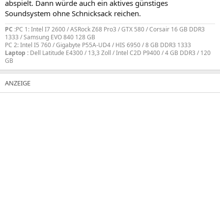
abspielt. Dann würde auch ein aktives günstiges
Soundsystem ohne Schnicksack reichen.
PC :
PC 1: Intel I7 2600 / ASRock Z68 Pro3 / GTX 580 / Corsair 16 GB DDR3
1333 / Samsung EVO 840 128 GB
PC 2: Intel I5 760 / Gigabyte P55A-UD4 / HIS 6950 / 8 GB DDR3 1333
Laptop :
Dell Latitude E4300 / 13,3 Zoll / Intel C2D P9400 / 4 GB DDR3 / 120
GB