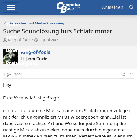
Hauptmenü
Anmelden
Fernseher und Media-Streaming
Ticker
Suche Soundlösung fürs Schlafzimmer
Tests
E
E
King-of-fools
1. Juni 2009
r
r
Downloads
s
s
King-of-fools
t
t
Lt. Junior Grade
e
e
Preisvergleich
l
l
l
l
1. Juni 2009
#1
Forum
e
t
r
a
Hey!
Aktuelles
m
Eure Kreativität ist gefragt:
Empfohlene Inhalte
Neue Beiträge
ich möchte mir eine Musikanlage fürs Schlafzimmer zulegen,
mit der ich unkompliziert MP3s wiedergeben kann. Ziel ist
Neueste Aktivitäten
dabei, auf einfachste Art und Weise für jede Stimmung die
richtige Musik abzuspielen, ohne mich durch die gesamte
Leserartikel
MP3-Bibliothek wühlen zu müssen. Perfekt wäre es, wenn ich