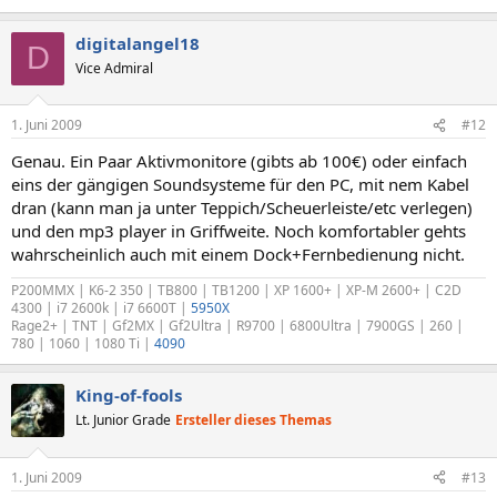
digitalangel18
D
Vice Admiral
1. Juni 2009
#12
Genau. Ein Paar Aktivmonitore (gibts ab 100€) oder einfach
eins der gängigen Soundsysteme für den PC, mit nem Kabel
dran (kann man ja unter Teppich/Scheuerleiste/etc verlegen)
und den mp3 player in Griffweite. Noch komfortabler gehts
wahrscheinlich auch mit einem Dock+Fernbedienung nicht.
P200MMX | K6-2 350 | TB800 | TB1200 | XP 1600+ | XP-M 2600+ | C2D
4300 | i7 2600k | i7 6600T |
5950X
Rage2+ | TNT | Gf2MX | Gf2Ultra | R9700 | 6800Ultra | 7900GS | 260 |
780 | 1060 | 1080 Ti |
4090
King-of-fools
Lt. Junior Grade
Ersteller dieses Themas
1. Juni 2009
#13