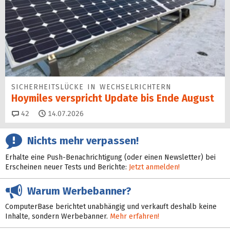
SICHERHEITS­LÜCKE IN WECHSEL­RICHTERN
Hoymiles verspricht Update bis Ende August
Kommentare
42
14.07.2026
Nichts mehr verpassen!
Erhalte eine Push-Benachrichtigung (oder einen Newsletter) bei
Erscheinen neuer Tests und Berichte:
Jetzt anmelden!
Warum Werbebanner?
ComputerBase berichtet unabhängig und verkauft deshalb keine
Inhalte, sondern Werbebanner.
Mehr erfahren!