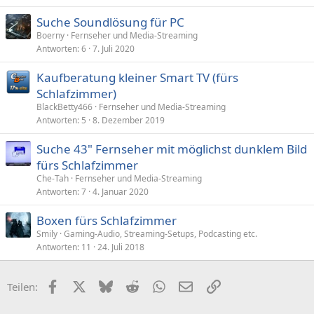
Suche Soundlösung für PC
Boerny
Fernseher und Media-Streaming
Antworten
6
7. Juli 2020
Kaufberatung kleiner Smart TV (fürs
Schlafzimmer)
BlackBetty466
Fernseher und Media-Streaming
Antworten
5
8. Dezember 2019
Suche 43" Fernseher mit möglichst dunklem Bild
fürs Schlafzimmer
Che-Tah
Fernseher und Media-Streaming
Antworten
7
4. Januar 2020
Boxen fürs Schlafzimmer
Smily
Gaming-Audio, Streaming-Setups, Podcasting etc.
Antworten
11
24. Juli 2018
Facebook
X (Twitter)
Bluesky
Reddit
WhatsApp
E-Mail
Link
Teilen: