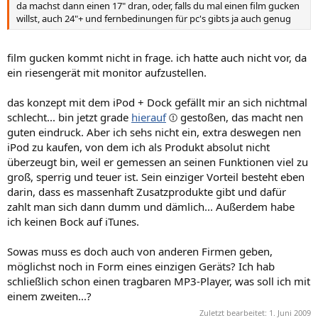
da machst dann einen 17" dran, oder, falls du mal einen film gucken
willst, auch 24"+ und fernbedinungen für pc's gibts ja auch genug
film gucken kommt nicht in frage. ich hatte auch nicht vor, da
ein riesengerät mit monitor aufzustellen.
das konzept mit dem iPod + Dock gefällt mir an sich nichtmal
schlecht... bin jetzt grade
hierauf
gestoßen, das macht nen
guten eindruck. Aber ich sehs nicht ein, extra deswegen nen
iPod zu kaufen, von dem ich als Produkt absolut nicht
überzeugt bin, weil er gemessen an seinen Funktionen viel zu
groß, sperrig und teuer ist. Sein einziger Vorteil besteht eben
darin, dass es massenhaft Zusatzprodukte gibt und dafür
zahlt man sich dann dumm und dämlich... Außerdem habe
ich keinen Bock auf iTunes.
Sowas muss es doch auch von anderen Firmen geben,
möglichst noch in Form eines einzigen Geräts? Ich hab
schließlich schon einen tragbaren MP3-Player, was soll ich mit
einem zweiten...?
Zuletzt bearbeitet:
1. Juni 2009