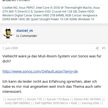
Cooltek W2, Asus P8P67, Intel Core i5-3550 @ Thermalright Macho, Asus
GTX 660 Ti DirectCU II, System-SSD: Crucial m4 128 GB, Daten-HDD:
Western Digital Caviar Green 5400 2TB 64MB, 8GB Corsair Vengeance
DDR3-RAM 1600, BE Quiet! Straight Power 10 CM 500W, Windows 10
daniel_m
Lt. Commander
1. Juni 2009
#5
Vielleicht wäre ja das Muli-Room-System von Sonos was für
dich?
http://www.sonos.com/Default.aspx?lang=de
Ich kann da leider nicht aus Erfahrung sprechen, aber ich
habe es mir mal angesehen weil mich das Thema auch sehr
interessiert.
|| Aurum 970 || Aurum 770 || Aurum 170 Base || Denon AVC-X4700H ||
Sony UBP-X800M2 || Dell OptiPlex 3050 Micro + Kodi || Harmoy Elite ||​