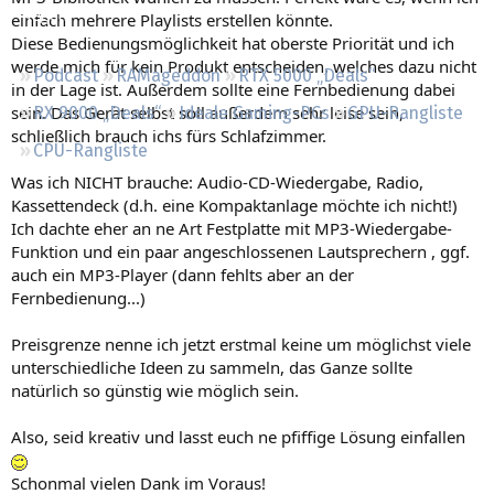
Regeln
einfach mehrere Playlists erstellen könnte.
Diese Bedienungsmöglichkeit hat oberste Priorität und ich
werde mich für kein Produkt entscheiden, welches dazu nicht
Podcast
RAMageddon
RTX 5000 „Deals“
in der Lage ist. Außerdem sollte eine Fernbedienung dabei
sein. Das Gerät selbst soll außerdem sehr leise sein,
RX 9000 „Deals“
Ideale Gaming-PCs
GPU-Rangliste
schließlich brauch ichs fürs Schlafzimmer.
CPU-Rangliste
Was ich NICHT brauche: Audio-CD-Wiedergabe, Radio,
Kassettendeck (d.h. eine Kompaktanlage möchte ich nicht!)
Ich dachte eher an ne Art Festplatte mit MP3-Wiedergabe-
Funktion und ein paar angeschlossenen Lautsprechern , ggf.
auch ein MP3-Player (dann fehlts aber an der
Fernbedienung...)
Preisgrenze nenne ich jetzt erstmal keine um möglichst viele
unterschiedliche Ideen zu sammeln, das Ganze sollte
natürlich so günstig wie möglich sein.
Also, seid kreativ und lasst euch ne pfiffige Lösung einfallen
Schonmal vielen Dank im Voraus!