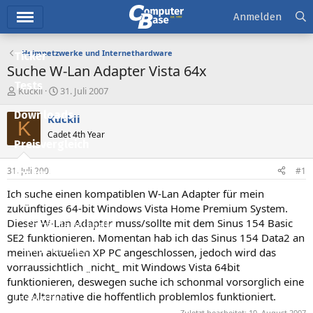
Hauptmenü
Anmelden
Heimnetzwerke und Internethardware
Ticker
Suche W-Lan Adapter Vista 64x
Tests
E
E
Kuckii
31. Juli 2007
r
r
Downloads
s
s
Kuckii
K
t
t
Cadet 4th Year
e
e
Preisvergleich
l
l
l
l
31. Juli 2007
#1
Forum
e
t
r
a
Ich suche einen kompatiblen W-Lan Adapter für mein
Aktuelles
m
zukünftiges 64-bit Windows Vista Home Premium System.
Dieser W-Lan Adapter muss/sollte mit dem Sinus 154 Basic
Empfohlene Inhalte
SE2 funktionieren. Momentan hab ich das Sinus 154 Data2 an
Neue Beiträge
meinen aktuellen XP PC angeschlossen, jedoch wird das
vorraussichtlich _nicht_ mit Windows Vista 64bit
Neueste Aktivitäten
funktionieren, deswegen suche ich schonmal vorsorglich eine
gute Alternative die hoffentlich problemlos funktioniert.
Leserartikel
Zuletzt bearbeitet:
10. August 2007