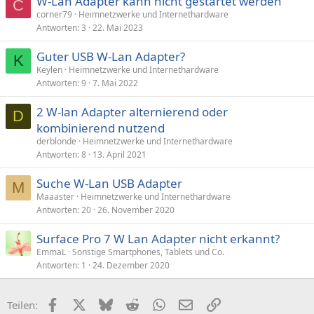
W-Lan Adapter kann nicht gestartet werden
C
corner79
Heimnetzwerke und Internethardware
Antworten
3
22. Mai 2023
Guter USB W-Lan Adapter?
K
Keylen
Heimnetzwerke und Internethardware
Antworten
9
7. Mai 2022
2 W-lan Adapter alternierend oder
D
kombinierend nutzend
derblonde
Heimnetzwerke und Internethardware
Antworten
8
13. April 2021
Suche W-Lan USB Adapter
M
Maaaster
Heimnetzwerke und Internethardware
Antworten
20
26. November 2020
Surface Pro 7 W Lan Adapter nicht erkannt?
EmmaL
Sonstige Smartphones, Tablets und Co.
Antworten
1
24. Dezember 2020
Facebook
X (Twitter)
Bluesky
Reddit
WhatsApp
E-Mail
Link
Teilen: