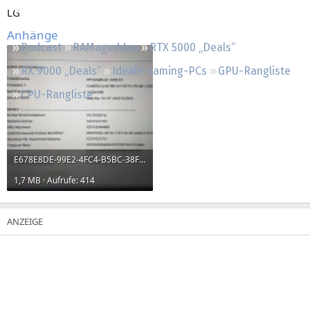
Regeln
LG
Anhänge
Podcast
RAMageddon
RTX 5000 „Deals“
RX 9000 „Deals“
Ideale Gaming-PCs
GPU-Rangliste
CPU-Rangliste
E678E8DE-99E2-4FC4-B5BC-38FFE8BFF796.jpeg
1,7 MB · Aufrufe: 414