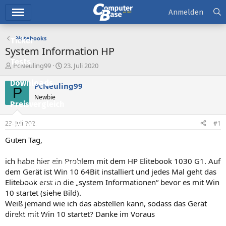
Hauptmenü
Anmelden
Notebooks
Ticker
System Information HP
Tests
E
E
PcNeuling99
23. Juli 2020
r
r
Downloads
s
s
PcNeuling99
P
t
t
Newbie
e
e
Preisvergleich
l
l
l
l
23. Juli 2020
#1
Forum
e
t
r
a
Guten Tag,
Aktuelles
m
ich habe hier ein Problem mit dem HP Elitebook 1030 G1. Auf
Empfohlene Inhalte
dem Gerät ist Win 10 64Bit installiert und jedes Mal geht das
Neue Beiträge
Elitebook erst in die „system Informationen“ bevor es mit Win
10 startet (siehe Bild).
Neueste Aktivitäten
Weiß jemand wie ich das abstellen kann, sodass das Gerät
direkt mit Win 10 startet? Danke im Voraus
Leserartikel