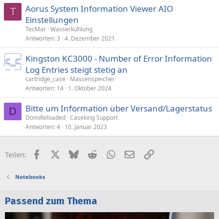
Aorus System Information Viewer AIO
T
Einstellungen
TecMar
Wasserkühlung
Antworten
3
4. Dezember 2021
Kingston KC3000 - Number of Error Information
Log Entries steigt stetig an
cartridge_case
Massenspeicher
Antworten
14
1. Oktober 2024
Bitte um Information über Versand/Lagerstatus
D
DomiReloaded
Caseking Support
Antworten
4
10. Januar 2023
Facebook
X (Twitter)
Bluesky
Reddit
WhatsApp
E-Mail
Link
Teilen:
Notebooks
Passend zum Thema