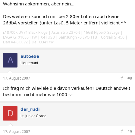
Wahnsinn abkommen, aber nein...
Des weiteren kann ich mir bei 2 80er Lüftern auch keine
26dbA vorstellen (unter Last). 5 Meter entfernt vielleicht ^^
i7 8700K UV @ Black Ridge | Asus Strix Z370-I | 16GB HyperX Savage |
EVGA GTX1080 FTW | X-Fi USB | Samsung 970 EVO 1TB | Corsair SF450 |
Dan A4-SFX V2 | Dell U3417W
autoexe
A
Lieutenant
17. August 2007
#8
Ich frag mich wieviele die davon verkaufen? Deutschlandweit
bestimmt nicht mehr wie 1000 -.-
der_rudi
D
Lt. Junior Grade
17. August 2007
#9