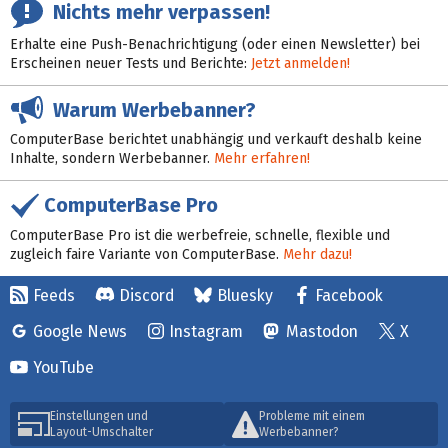
Nichts mehr verpassen!
Erhalte eine Push-Benachrichtigung (oder einen Newsletter) bei
Erscheinen neuer Tests und Berichte:
Jetzt anmelden!
Warum Werbebanner?
ComputerBase berichtet unabhängig und verkauft deshalb keine
Inhalte, sondern Werbebanner.
Mehr erfahren!
ComputerBase Pro
ComputerBase Pro ist die werbefreie, schnelle, flexible und
zugleich faire Variante von ComputerBase.
Mehr dazu!
Feeds
Discord
Bluesky
Facebook
Google News
Instagram
Mastodon
X
YouTube
Einstellungen und
Probleme mit einem
Layout-Umschalter
Werbebanner?