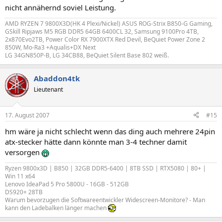
nicht annähernd soviel Leistung.
AMD RYZEN 7 9800X3D(HK 4 Plexi/Nickel) ASUS ROG-Strix B850-G Gaming,
GSkill Ripjaws M5 RGB DDR5 64GB 6400CL 32, Samsung 9100Pro 4TB,
2x870Evo2TB, Power Color RX 7900XTX Red Devil, BeQuiet Power Zone 2
850W, Mo-Ra3 +Aqualis+DX Next
LG 34GN850P-B, LG 34CB88, BeQuiet Silent Base 802 weiß.
Abaddon4tk
Lieutenant
17. August 2007
#15
hm wäre ja nicht schlecht wenn das ding auch mehrere 24pin
atx-stecker hätte dann könnte man 3-4 techner damit
versorgen
Ryzen 9800x3D | B850 | 32GB DDR5-6400 | 8TB SSD | RTX5080 | 80+ |
Win 11 x64
Lenovo IdeaPad 5 Pro 5800U - 16GB - 512GB
DS920+ 28TB
Warum bevorzugen die Softwareentwickler Widescreen-Monitore? - Man
kann den Ladebalken länger machen