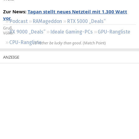
Regeln
Zur News:
Tagan stellt neues Netzteil mit 1.300 Watt
vor
Podcast
RAMageddon
RTX 5000 „Deals“
Gruß,
RX 9000 „Deals“
Ideale Gaming-PCs
GPU-Rangliste
Volker
CPU-Rangliste
I’d rather be lucky than good.
(Match Point)​