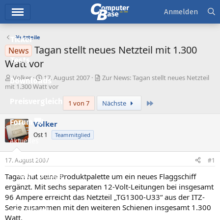
Hauptmenü
Anmelden
Netzteile
Ticker
Tagan stellt neues Netzteil mit 1.300
News
Tests
Watt vor
E
E
Volker
17. August 2007
Zur News: Tagan stellt neues Netzteil
Downloads
r
r
mit 1.300 Watt vor
s
s
Preisvergleich
Letzte
1 von 7
Nächste
t
t
e
e
l
l
Forum
Volker
l
l
Ost 1
Teammitglied
e
t
Aktuelles
r
a
m
Empfohlene Inhalte
17. August 2007
#1
Tagan hat seine Produktpalette um ein neues Flaggschiff
Neue Beiträge
ergänzt. Mit sechs separaten 12-Volt-Leitungen bei insgesamt
Neueste Aktivitäten
96 Ampere erreicht das Netzteil „TG1300-U33“ aus der ITZ-
Serie zusammen mit den weiteren Schienen insgesamt 1.300
Leserartikel
Watt.