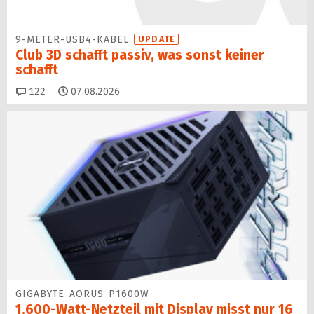
9-METER-USB4-KABEL
UPDATE
Club 3D schafft passiv, was sonst keiner
schafft
Kommentare
122
07.08.2026
GIGABYTE AORUS P1600W
1.600-Watt-Netzteil mit Display misst nur 16