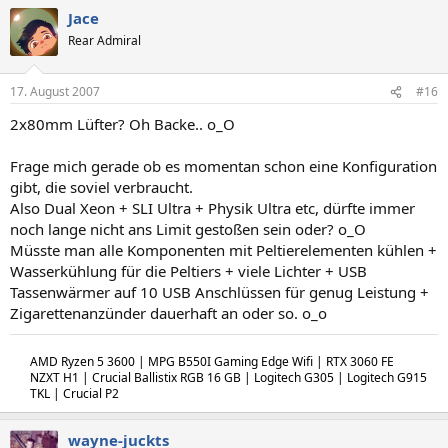
Jace
Rear Admiral
17. August 2007
#16
2x80mm Lüfter? Oh Backe.. o_O
Frage mich gerade ob es momentan schon eine Konfiguration
gibt, die soviel verbraucht.
Also Dual Xeon + SLI Ultra + Physik Ultra etc, dürfte immer
noch lange nicht ans Limit gestoßen sein oder? o_O
Müsste man alle Komponenten mit Peltierelementen kühlen +
Wasserkühlung für die Peltiers + viele Lichter + USB
Tassenwärmer auf 10 USB Anschlüssen für genug Leistung +
Zigarettenanzünder dauerhaft an oder so. o_o
AMD Ryzen 5 3600 | MPG B550I Gaming Edge Wifi | RTX 3060 FE
NZXT H1 | Crucial Ballistix RGB 16 GB | Logitech G305 | Logitech G915
TKL | Crucial P2
wayne-juckts