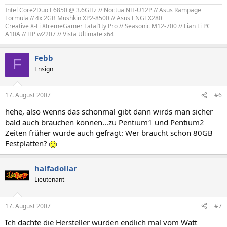
Intel Core2Duo E6850 @ 3.6GHz // Noctua NH-U12P // Asus Rampage
Formula // 4x 2GB Mushkin XP2-8500 // Asus ENGTX280​
Creative X-Fi XtremeGamer Fatal1ty Pro // Seasonic M12-700 // Lian Li PC
A10A // HP w2207 // Vista Ultimate x64​
Febb
F
Ensign
17. August 2007
#6
hehe, also wenns das schonmal gibt dann wirds man sicher
bald auch brauchen können...zu Pentium1 und Pentium2
Zeiten früher wurde auch gefragt: Wer braucht schon 80GB
Festplatten?
halfadollar
Lieutenant
17. August 2007
#7
Ich dachte die Hersteller würden endlich mal vom Watt