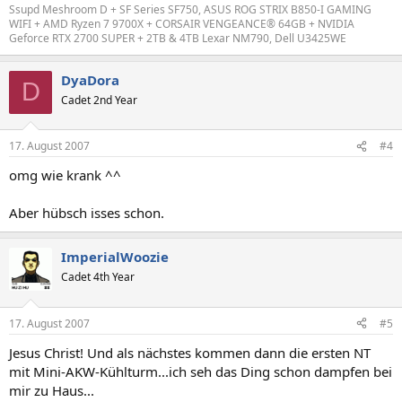
Ssupd Meshroom D + SF Series SF750, ASUS ROG STRIX B850-I GAMING
WIFI + AMD Ryzen 7 9700X + CORSAIR VENGEANCE® 64GB + NVIDIA
Geforce RTX 2700 SUPER + 2TB & 4TB Lexar NM790, Dell U3425WE
DyaDora
D
Cadet 2nd Year
17. August 2007
#4
omg wie krank ^^
Aber hübsch isses schon.
ImperialWoozie
Cadet 4th Year
17. August 2007
#5
Jesus Christ! Und als nächstes kommen dann die ersten NT
mit Mini-AKW-Kühlturm...ich seh das Ding schon dampfen bei
mir zu Haus...