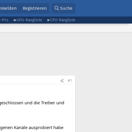
nmelden
Registrieren
Suche
g-PCs
GPU-Rangliste
CPU-Rangliste
#1
ngeschlossen und die Treiber und
genen Kanäle ausprobiert habe