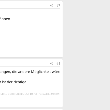
#7
können.
#8
fangen, die andere Möglichkeit wäre
st der richtige.
V164][LG GDR 8164B][LG GSA-4167B][Thermaltake M650W]