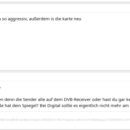
 so aggressiv, außerdem is die karte neu
o
en denn die Sender alle auf dem DVB-Receiver oder hast du gar k
 hat dein Spiegel? Bei Digital sollte es eigentlich nicht mehr am
450@3 Ghz][8GB Geil Black Dragon DDR2][ASUS P5Q Pro][Zotac Geforce GTX 960][Seagae ST2000DX002-2D