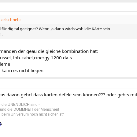
zel schrieb:
l für digital geeignet? Wenn ja dann wirds wohl die KArte sein...
n.
emanden der geau die gleiche kombination hat:
hüssel, lnb-kabel,cinergy 1200 dv-s
bleme
 kann es nicht liegen.
as davon gehrt dass karten defekt sein können??? oder gehts mit
ge die UNENDLICH sind -
 und die DUMMHEIT der Menschen!
beim Universum noch nicht sicher ist"