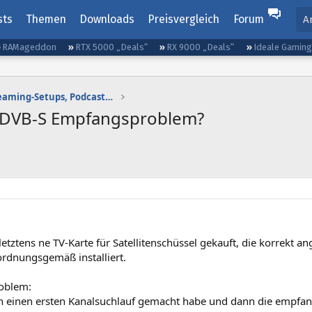
sts
Themen
Downloads
Preisvergleich
Forum
A
RAMageddon
RTX 5000 „Deals“
RX 9000 „Deals“
Ideale Gamin
Gaming-Audio, Streaming-Setups, Podcasting etc.
0 DVB-S Empfangsproblem?
letztens ne TV-Karte für Satellitenschüssel gekauft, die korrekt a
dnungsgemäß installiert.
oblem:
 einen ersten Kanalsuchlauf gemacht habe und dann die empfan