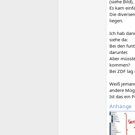
(siehe Bild)
Es kam einfa
Die diverse
liegen.
Ich hab dan
siehe da:
Bei den fun
darunter.
Aber müsste 
kommen?
Bei ZDF lag 
Weiß jemand
andere Mögli
Ist das ein 
Anhänge