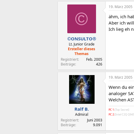
19. März 2005
©
ähm, ich ha
Aber ich wil
Ich lieg eh 
©ONSULTO®
Lt. Junior Grade
Ersteller dieses
Themas
Registriert
Feb. 2005
Beiträge
426
19. März 2005
Wenn du ein
analoger SA
Welchen ASTR
Ralf B.
PC 1:
[Top Secret]
Admiral
PC 2:
[Intel C2Q Q9
Registriert
Juni 2003
Beiträge
9.091