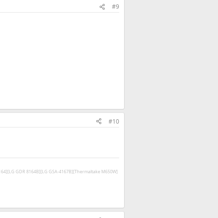
#9
#10
V164][LG GDR 8164B][LG GSA-4167B][Thermaltake M650W]