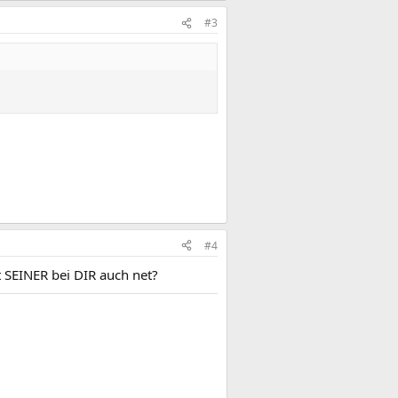
#3
#4
 SEINER bei DIR auch net?