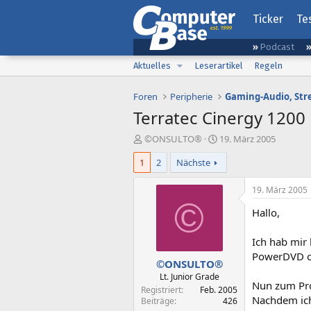
Ticker
Te
Podcast
Aktuelles
Leserartikel
Regeln
Foren
Peripherie
Terratec Cinergy 120
E
E
©ONSULTO®
19. März 2005
r
r
1
2
Nächste
s
s
t
t
e
e
19. März 2005
l
l
©
Hallo,
l
l
e
t
r
a
Ich hab mir 
m
PowerDVD or
©ONSULTO®
Lt. Junior Grade
Nun zum Pr
Registriert
Feb. 2005
Nachdem ich
Beiträge
426