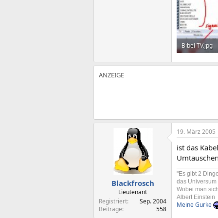
Bibel TV.jpg
52,2 KB · Auf
19. März 2005
ist das Kabe
Umtauschen
"Es gibt 2 Din
das Universum
Blackfrosch
Wobei man sich 
Lieutenant
Albert Einstein
Registriert
Sep. 2004
Meine Gurke
Beiträge
558