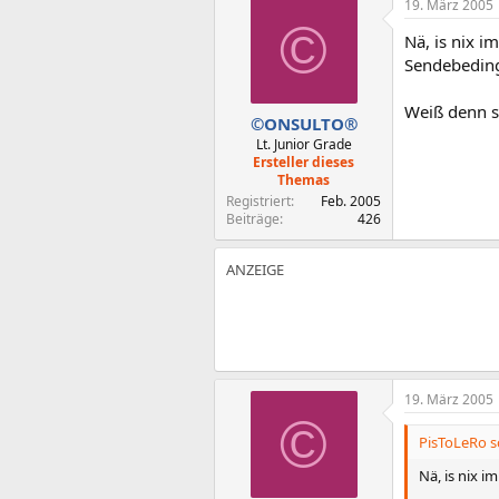
19. März 2005
©
Nä, is nix i
Sendebedin
Weiß denn s
©ONSULTO®
Lt. Junior Grade
Ersteller dieses
Themas
Registriert
Feb. 2005
Beiträge
426
19. März 2005
©
PisToLeRo s
Nä, is nix 