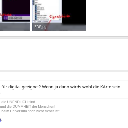
ZDF.jpg
rufe: 297
43,5 KB · Aufrufe: 316
l für digital geeignet? Wenn ja dann wirds wohl die KArte sein...
.
ge die UNENDLICH sind -
 und die DUMMHEIT der Menschen!
beim Universum noch nicht sicher ist"