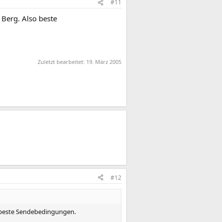
#11
 Berg. Also beste
Zuletzt bearbeitet:
19. März 2005
#12
so beste Sendebedingungen.