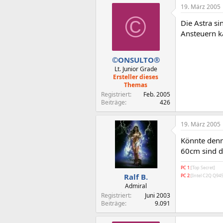
19. März 2005
©
Die Astra si
Ansteuern ka
©ONSULTO®
Lt. Junior Grade
Ersteller dieses
Themas
Registriert
Feb. 2005
Beiträge
426
19. März 2005
Könnte denn
60cm sind d
PC 1:
[Top Secret]
Ralf B.
PC 2:
[Intel C2Q Q9
Admiral
Registriert
Juni 2003
Beiträge
9.091