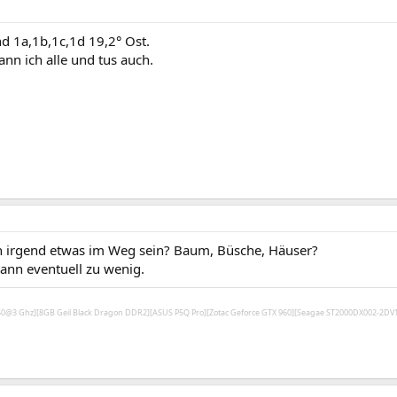
nd 1a,1b,1c,1d 19,2° Ost.
nn ich alle und tus auch.
 irgend etwas im Weg sein? Baum, Büsche, Häuser?
ann eventuell zu wenig.
450@3 Ghz][8GB Geil Black Dragon DDR2][ASUS P5Q Pro][Zotac Geforce GTX 960][Seagae ST2000DX002-2D