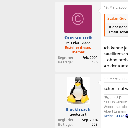
19. März 2005
©
Stefan-Guen
ist das Kabe
Umtausche
©ONSULTO®
Lt. Junior Grade
Ich kenne j
Ersteller dieses
Themas
satellitensc
Registriert
Feb. 2005
...ohne pro
Beiträge
426
An der Karte
19. März 2005
schon mal w
"Es gibt 2 Din
das Universum
Wobei man sich 
Blackfrosch
Albert Einstein
Lieutenant
Meine Gurke
Registriert
Sep. 2004
Beiträge
558