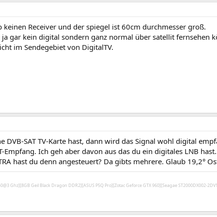
b keinen Receiver und der spiegel ist 60cm durchmesser groß.
l ja gar kein digital sondern ganz normal über satellit fernsehen 
nicht im Sendegebiet von DigitalTV.
e DVB-SAT TV-Karte hast, dann wird das Signal wohl digital emp
T-Empfang. Ich geh aber davon aus das du ein digitales LNB hast.
A hast du denn angesteuert? Da gibts mehrere. Glaub 19,2° Ost i
450@3 Ghz][8GB Geil Black Dragon DDR2][ASUS P5Q Pro][Zotac Geforce GTX 960][Seagae ST2000DX002-2D