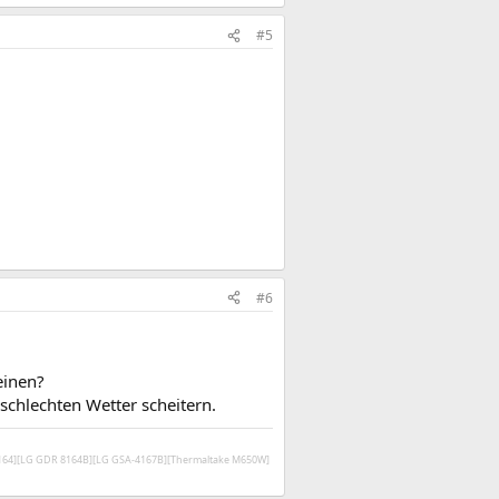
#5
#6
einen?
 schlechten Wetter scheitern.
V164][LG GDR 8164B][LG GSA-4167B][Thermaltake M650W]