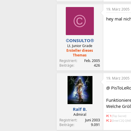
19. März 2005
©
hey mal nich
©ONSULTO®
Lt. Junior Grade
Ersteller dieses
Themas
Registriert
Feb. 2005
Beiträge
426
19. März 2005
@ PisToLeR
Funktionier
Welche Größe
Ralf B.
Admiral
PC 1:
[Top Secret]
Registriert
Juni 2003
PC 2:
[Intel C2Q Q9
Beiträge
9.091