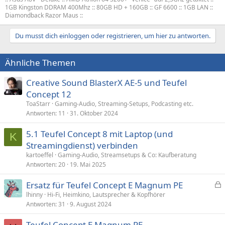
1GB Kingston DDRAM 400Mhz :: 80GB HD + 160GB :: GF 6600 :: 1GB LAN ::
Diamondback Razor Maus ::
Du musst dich einloggen oder registrieren, um hier zu antworten.
Ähnliche Themen
Creative Sound BlasterX AE-5 und Teufel
Concept 12
ToaStarr
Gaming-Audio, Streaming-Setups, Podcasting etc.
Antworten
11
31. Oktober 2024
5.1 Teufel Concept 8 mit Laptop (und
K
Streamingdienst) verbinden
kartoeffel
Gaming-Audio, Streamsetups & Co: Kaufberatung
Antworten
20
19. Mai 2025
Ersatz für Teufel Concept E Magnum PE
e
lhinny
Hi-Fi, Heimkino, Lautsprecher & Kopfhörer
Antworten
31
9. August 2024
s
p
Teufel Concept E Magnum PE-