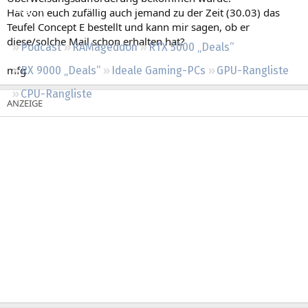
Regeln
Hat von euch zufällig auch jemand zu der Zeit (30.03) das
Teufel Concept E bestellt und kann mir sagen, ob er
diese/solche Mail schon erhalten hat?
Podcast
RAMageddon
RTX 5000 „Deals“
mfg
RX 9000 „Deals“
Ideale Gaming-PCs
GPU-Rangliste
CPU-Rangliste