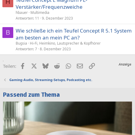
e
H
Verstärker/Frequenzweiche
r
hbauer
Multimedia
r
Antworten
11
9. Dezember 2023
t
Wie schließe ich ein Teufel Concept R 5.1 System
B
am besten an mein PC an?
Bugsia
Hi-Fi, Heimkino, Lautsprecher & Kopfhörer
Antworten
7
8. Dezember 2023
Facebook
X (Twitter)
Bluesky
Reddit
WhatsApp
E-Mail
Link
Teilen:
Gaming-Audio, Streaming-Setups, Podcasting etc.
Passend zum Thema