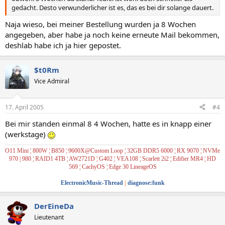
gedacht. Desto verwunderlicher ist es, das es bei dir solange dauert.
Naja wieso, bei meiner Bestellung wurden ja 8 Wochen
angegeben, aber habe ja noch keine erneute Mail bekommen,
deshlab habe ich ja hier gepostet.
$t0Rm
Vice Admiral
17. April 2005
#4
Bei mir standen einmal 8 4 Wochen, hatte es in knapp einer
(werkstage)
O11 Mini ¦ 800W ¦ B850 ¦ 9600X@Custom Loop ¦ 32GB DDR5 6000 ¦ RX 9070 ¦ NVMe
970 | 980
¦ RAID1
4TB ¦ AW2721D ¦ G402 ¦ VEA108 ¦ Scarlett 2i2
¦ Edifier MR4
¦
HD
569
¦
CachyOS
¦
Edge 30 LineageOS
ElectronicMusic-Thread
|
diagnose:funk
DerEineDa
Lieutenant