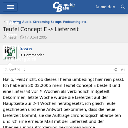
Hauptmenü
Anmelden
Gaming-Audio, Streaming-Setups, Podcasting etc.
Ticker
Teufel Concept E -> Lieferzeit
Tests
E
E
hasch
17. April 2005
r
r
Downloads
s
s
hasch
t
t
Lt. Commander
e
e
Preisvergleich
l
l
l
l
17. April 2005
#1
Forum
e
t
r
a
Hallo, weiß nicht, ob dieses Thema umbedingt hier rein passt.
Aktuelles
m
Ich habe am 30.03.2005 mein Teufel Concept E bestellt und
eine Lieferzeit von 8 Wochen als verbindlich mitgeteilt
Empfohlene Inhalte
bekommen, letzte Woche wurde die Lieferzeit auf der
Neue Beiträge
Hauptseite auf 2-4 Wochen herabgesetzt, ich gleich Teufel
geschrieben und eine Antwort bekommen, dass die neue
Neueste Aktivitäten
Lieferzeit kommt, sie die Aufträge chronologisch abarbeiten
und ich eine erneute Mail mit der Lieferzeit und der
Leserartikel
Überweisungsaufforderung bekommen würde.