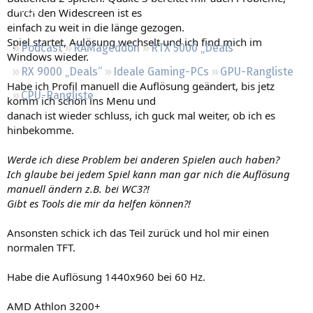
Regeln
durch den Widescreen ist es
einfach zu weit in die länge gezogen.
Spiel startet, Aulösung wechselt und ich find mich im
Podcast
RAMageddon
RTX 5000 „Deals“
Windows wieder.
RX 9000 „Deals“
Ideale Gaming-PCs
GPU-Rangliste
Habe ich Profil manuell die Auflösung geändert, bis jetz
CPU-Rangliste
komm ich schon ins Menu und
danach ist wieder schluss, ich guck mal weiter, ob ich es
hinbekomme.
Werde ich diese Problem bei anderen Spielen auch haben?
Ich glaube bei jedem Spiel kann man gar nich die Auflösung
manuell ändern z.B. bei WC3?!
Gibt es Tools die mir da helfen können?!
Ansonsten schick ich das Teil zurück und hol mir einen
normalen TFT.
Habe die Auflösung 1440x960 bei 60 Hz.
AMD Athlon 3200+