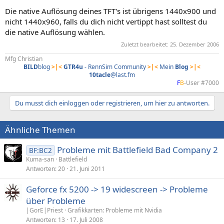
Die native Auflösung deines TFT's ist übrigens 1440x900 und
nicht 1440x960, falls du dich nicht vertippt hast solltest du
die native Auflösung wählen.
Zuletzt bearbeitet:
25. Dezember 2006
Mfg Christian
BILD
blog
>|<
GTR4u
- RennSim Community
>|<
Mein
Blog
>|<
10tacle
@last.fm
F
B
-User #7000​
Du musst dich einloggen oder registrieren, um hier zu antworten.
Ähnliche Themen
Probleme mit Battlefield Bad Company 2
BF:BC2
Kuma-san
Battlefield
Antworten
20
21. Juni 2011
Geforce fx 5200 -> 19 widescreen -> Probleme
über Probleme
|GorE|Priest
Grafikkarten: Probleme mit Nvidia
Antworten
13
17. Juli 2008