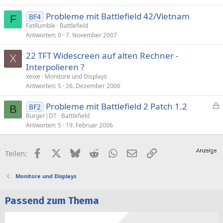
Probleme mit Battlefield 42/Vietnam
BF4
F
FatRumble
Battlefield
Antworten
0
7. November 2007
22 TFT Widescreen auf alten Rechner -
X
Interpolieren ?
xeixe
Monitore und Displays
Antworten
5
26. Dezember 2006
Probleme mit Battlefield 2 Patch 1.2
BF2
B
e
Burger|DT
Battlefield
Antworten
5
19. Februar 2006
s
p
e
Facebook
X (Twitter)
Bluesky
Reddit
WhatsApp
E-Mail
Link
Teilen:
r
r
Monitore und Displays
t
Passend zum Thema