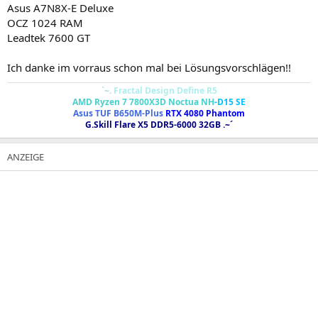
Asus A7N8X-E Deluxe
OCZ 1024 RAM
Leadtek 7600 GT
Ich danke im vorraus schon mal bei Lösungsvorschlägen!!
`~.
Fractal Design Define R5
AMD Ryzen 7 7800X3D Noctua NH
-D15 SE
Asus TUF B650M-Plus
RTX 4080 Phantom
G.Skill Flare X5 DDR5-6000 32GB
.~´