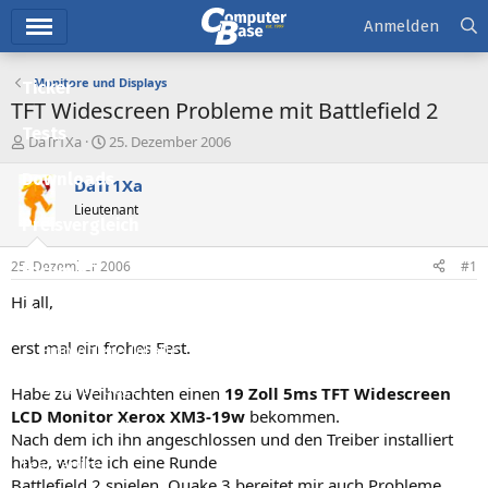
Hauptmenü
Anmelden
Monitore und Displays
Ticker
TFT Widescreen Probleme mit Battlefield 2
Tests
E
E
DaTr1Xa
25. Dezember 2006
r
r
Downloads
s
s
DaTr1Xa
t
t
Lieutenant
e
e
Preisvergleich
l
l
l
l
25. Dezember 2006
#1
Forum
e
t
r
a
Hi all,
Aktuelles
m
erst mal ein frohes Fest.
Empfohlene Inhalte
Neue Beiträge
Habe zu Weihnachten einen
19 Zoll 5ms TFT Widescreen
LCD Monitor Xerox XM3-19w
bekommen.
Neueste Aktivitäten
Nach dem ich ihn angeschlossen und den Treiber installiert
habe, wollte ich eine Runde
Leserartikel
Battlefield 2 spielen. Quake 3 bereitet mir auch Probleme,