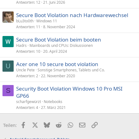
Antworten
12
21. Juni 2026
Secure Boot Violation nach Hardwarewechsel
bLu3to0th
Windows 11
Antworten
11
8. November 2024
Secure Boot Violation beim booten
Hadrs
Mainboards und CPUs: Diskussionen
Antworten
10
20. April 2024
Acer one 10 secure boot violation
U
Uncle Pete
Sonstige Smartphones, Tablets und Co.
Antworten
2
22. November 2020
Security Boot Violation Windows 10 Pro MSI
S
GP66
scharfgewürzt
Notebooks
Antworten
4
27. März 2021
Facebook
X (Twitter)
Bluesky
Reddit
WhatsApp
E-Mail
Link
Teilen: