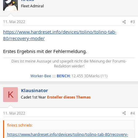
Fleet Admiral
11. Mai 2022
#3
https://www.hardreset.info/devices/tolino/tolino-tab-
80/recovery-mode/
Erstes Ergebnis mit der Fehlermeldung.
Dies ist meine Aussage und spiegelt nicht die Meinung der Forums-
Redaktion wieder!
Worker-Bee
::::
BENCH:
12.455 3DMarks (11)​
Klausinator
K
Cadet 1st Year
Ersteller dieses Themas
11. Mai 2022
#4
firexs schrieb:
https://www.hardreset.info/devices/tolino/tolino-tab-80/recovery-