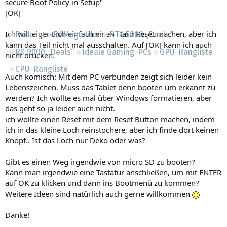
secure Boot Policy in Setup"
Regeln
[OK]
Ich will eigentlich einfach einen Hard Reset machen, aber ich
Podcast
RAMageddon
RTX 5000 „Deals“
kann das Teil nicht mal ausschalten. Auf [OK] kann ich auch
RX 9000 „Deals“
Ideale Gaming-PCs
GPU-Rangliste
nicht drücken.
CPU-Rangliste
Auch komisch: Mit dem PC verbunden zeigt sich leider kein
Lebenszeichen. Muss das Tablet denn booten um erkannt zu
werden? Ich wollte es mal über Windows formatieren, aber
das geht so ja leider auch nicht.
ich wollte einen Reset mit dem Reset Button machen, indem
ich in das kleine Loch reinstochere, aber ich finde dort keinen
Knopf.. Ist das Loch nur Deko oder was?
Gibt es einen Weg irgendwie von micro SD zu booten?
Kann man irgendwie eine Tastatur anschließen, um mit ENTER
auf OK zu klicken und dann ins Bootmenü zu kommen?
Weitere Ideen sind natürlich auch gerne willkommen
Danke!