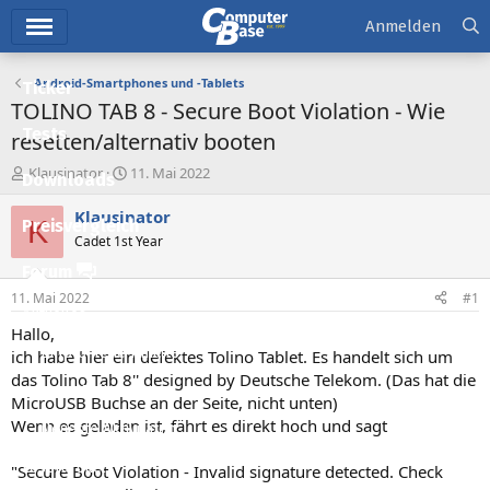
Hauptmenü
Anmelden
Android-Smartphones und -Tablets
Ticker
TOLINO TAB 8 - Secure Boot Violation - Wie
Tests
resetten/alternativ booten
E
E
Klausinator
11. Mai 2022
Downloads
r
r
s
s
Klausinator
K
Preisvergleich
t
t
Cadet 1st Year
e
e
l
l
Forum
l
l
11. Mai 2022
#1
e
t
Aktuelles
r
a
Hallo,
m
Empfohlene Inhalte
ich habe hier ein defektes Tolino Tablet. Es handelt sich um
das Tolino Tab 8'' designed by Deutsche Telekom. (Das hat die
Neue Beiträge
MicroUSB Buchse an der Seite, nicht unten)
Wenn es geladen ist, fährt es direkt hoch und sagt
Neueste Aktivitäten
Leserartikel
"Secure Boot Violation - Invalid signature detected. Check