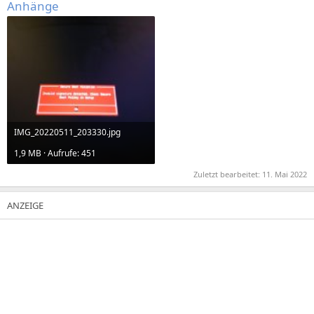
Anhänge
IMG_20220511_203330.jpg
1,9 MB · Aufrufe: 451
Zuletzt bearbeitet:
11. Mai 2022