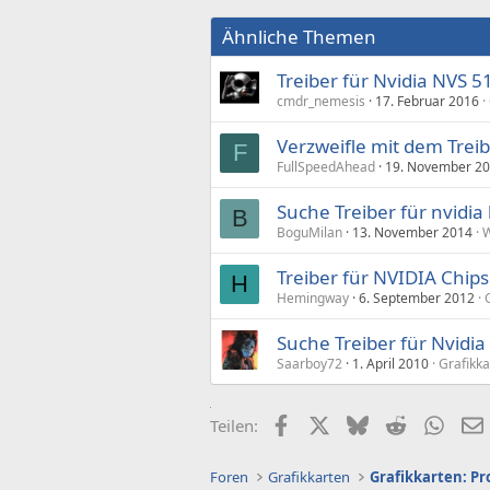
Ähnliche Themen
Treiber für Nvidia NVS 
cmdr_nemesis
17. Februar 2016
Verzweifle mit dem Trei
F
FullSpeedAhead
19. November 2
Suche Treiber für nvidia 
B
BoguMilan
13. November 2014
W
Treiber für NVIDIA Chip
H
Hemingway
6. September 2012
Suche Treiber für Nvidi
Saarboy72
1. April 2010
Grafikka
Facebook
X (Twitter)
Bluesky
Reddit
What
Teilen:
Foren
Grafikkarten
Grafikkarten: Pr