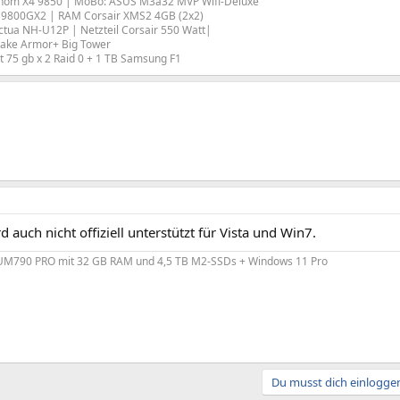
om X4 9850 | MoBo: ASUS M3a32 MVP Wifi-Deluxe
N9800GX2 | RAM Corsair XMS2 4GB (2x2)
tua NH-U12P | Netzteil Corsair 550 Watt|
take Armor+ Big Tower
 75 gb x 2 Raid 0 + 1 TB Samsung F1
d auch nicht offiziell unterstützt für Vista und Win7.
790 PRO mit 32 GB RAM und 4,5 TB M2-SSDs + Windows 11 Pro
Du musst dich einloggen