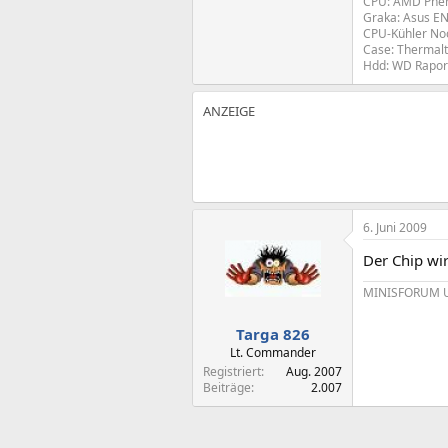
CPU: AMD Phen
Graka: Asus E
CPU-Kühler Noc
Case: Thermal
Hdd: WD Raport
6. Juni 2009
Der Chip wir
MINISFORUM UM
Targa 826
Lt. Commander
Registriert
Aug. 2007
Beiträge
2.007