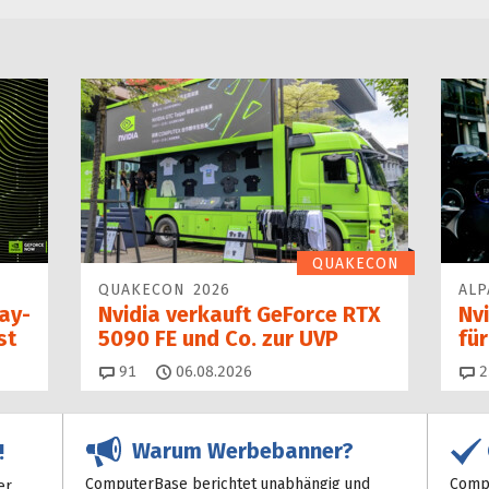
QUAKECON
QUAKECON 2026
ALP
Day-
Nvidia verkauft GeForce RTX
Nvi
st
5090 FE und Co. zur UVP
fü
Kommentare
91
06.08.2026
2
Warum Werbebanner?
!
ComputerBase berichtet unabhängig und
Compu
er