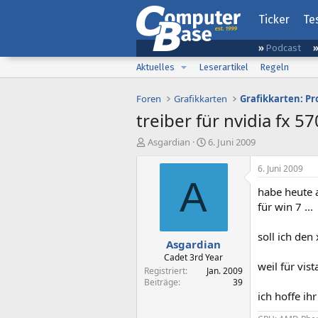
Ticker
Te
Podcast
Aktuelles
Leserartikel
Regeln
Foren
Grafikkarten
Grafikkarten: Pr
treiber für nvidia fx 5
E
E
Asgardian
6. Juni 2009
r
r
s
s
6. Juni 2009
t
t
A
habe heute a
e
e
l
l
für win 7 ...
l
l
e
t
soll ich den
Asgardian
r
a
m
Cadet 3rd Year
weil für vis
Registriert
Jan. 2009
Beiträge
39
ich hoffe ih