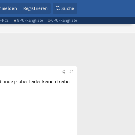
nmelden
Registrieren
Suche
g-PCs
GPU-Rangliste
CPU-Rangliste
#1
finde jz aber leider keinen treiber