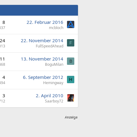
8
22. Februar 2016
837
mcbloch
24
22. November 2014
F
013
FullSpeedAhead
11
13. November 2014
B
468
BoguMilan
4
6. September 2012
H
494
Hemingway
3
2. April 2010
712
Saarboy72