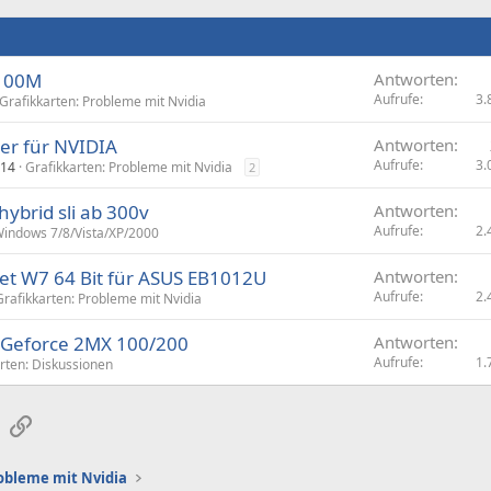
5100M
Antworten
Aufrufe
3.
Grafikkarten: Probleme mit Nvidia
ber für NVIDIA
Antworten
Aufrufe
3.
014
Grafikkarten: Probleme mit Nvidia
2
hybrid sli ab 300v
Antworten
Aufrufe
2.
indows 7/8/Vista/XP/2000
set W7 64 Bit für ASUS EB1012U
Antworten
Aufrufe
2.
Grafikkarten: Probleme mit Nvidia
a Geforce 2MX 100/200
Antworten
Aufrufe
1.
rten: Diskussionen
sApp
E-Mail
Link
obleme mit Nvidia