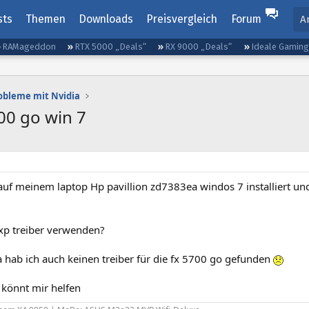
sts
Themen
Downloads
Preisvergleich
Forum
A
RAMageddon
RTX 5000 „Deals“
RX 9000 „Deals“
Ideale Gamin
obleme mit Nvidia
700 go win 7
uf meinem laptop Hp pavillion zd7383ea windos 7 installiert und 
 xp treiber verwenden?
ta hab ich auch keinen treiber für die fx 5700 go gefunden
r könnt mir helfen