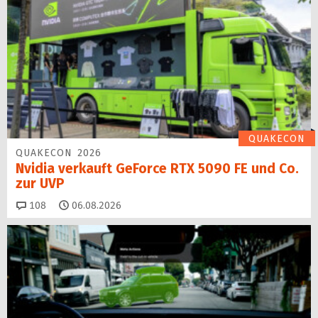
QUAKECON
QUAKECON 2026
Nvidia verkauft GeForce RTX 5090 FE und Co.
zur UVP
Kommentare
108
06.08.2026