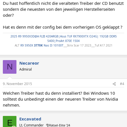
Du hast hoffentlich nicht die veralteten Treiber der CD benutzt
sondern die neuesten von den jeweiligen Herstellerseiten
oder?
Hat es denn mit der config bei dem vorherigen OS geklappt ?
2025 R9 9950X3D@A FLIII 420ARGB|Asus TUF RX7900XTX O24G| 192GB DDR5
5400|ProArt 870E 1504
ALT
R9 5950X
3770K
Nas I3 10100T
___Strix Scar 17 2023___Tuf A17 2021
Necareor
N
Admiral
9. November 2015
#4
Welchen Treiber hast du denn installiert? Bei Windows 10
solltest du unbedingt einen der neueren Treiber von Nvidia
nehmen.
Excavated
E
Lt. Commander
🎅Rätsel-Elite ’24