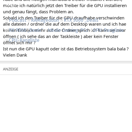
Regeln
möchte ich natürlich jetzt den Treiber für die GPU installieren
und genau fängt, dass Problem an.
Sobald ich den Treiber für die GPU draufhabe verschwinden
Podcast
RAMageddon
RTX 5000 „Deals“
alle dateien / ordner die auf dem Desktop waren und ich hae
keinen Einblick mehr auf die Ordner sprich ich kann sie zwar
RX 9000 „Deals“
Ideale Gaming-PCs
GPU-Rangliste
öffnen ( ich sehe das an der Taskleiste ) aber kein Fenster
CPU-Rangliste
öffnet sich mir ?
Ist nun die GPU kaputt oder ist das Betriebssystem bala bala ?
Vielen Dank