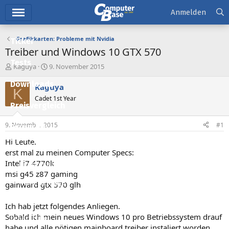
Hauptmenü
Anmelden
Grafikkarten: Probleme mit Nvidia
Ticker
Treiber und Windows 10 GTX 570
Tests
E
E
Kaguya
9. November 2015
r
r
Downloads
s
s
Kaguya
K
t
t
Cadet 1st Year
e
e
Preisvergleich
l
l
l
l
9. November 2015
#1
Forum
e
t
r
a
Hi Leute.
Aktuelles
m
erst mal zu meinen Computer Specs:
Intel i7 4770k
Empfohlene Inhalte
msi g45 z87 gaming
Neue Beiträge
gainward gtx 570 glh
Neueste Aktivitäten
Ich hab jetzt folgendes Anliegen.
Sobald ich mein neues Windows 10 pro Betriebssystem drauf
Leserartikel
habe und alle nötigen mainboard treiber instaliert worden,