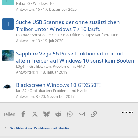
FabianG
Windows 10
Antworten
15
17. Dezember 2020
Suche USB Scanner, der ohne zusätzlichen
T
Treiber unter Windows 7 / 10 läuft.
thomaz
Sonstige Peripherie & Office-Setups: Kaufberatung
Antworten
13
19. Juli 2020
Sapphire Vega 56 Pulse funktioniert nur mit
altem Treiber auf Windows 10 sonst kein Booten
L0g4n
Grafikkarten: Probleme mit AMD
Antworten
4
18. Januar 2019
Blackscreen Windows 10 GTX550TI
lars82
Grafikkarten: Probleme mit Nvidia
Antworten
3
20. November 2017
Facebook
X (Twitter)
Bluesky
Reddit
WhatsApp
E-Mail
Link
Teilen:
Grafikkarten: Probleme mit Nvidia