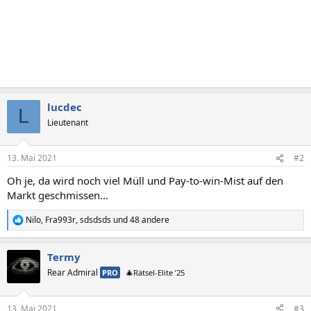
lucdec
L
Lieutenant
13. Mai 2021
#2
Oh je, da wird noch viel Müll und Pay-to-win-Mist auf den
Markt geschmissen…
Nilo
,
Fra993r
,
sdsdsds
und 48 andere
R
e
a
Termy
k
t
Rear Admiral
PRO
🎄Rätsel-Elite ’25
i
o
n
13. Mai 2021
#3