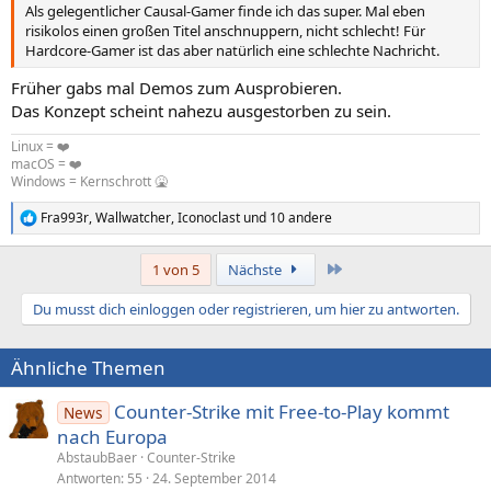
Als gelegentlicher Causal-Gamer finde ich das super. Mal eben
risikolos einen großen Titel anschnuppern, nicht schlecht! Für
Hardcore-Gamer ist das aber natürlich eine schlechte Nachricht.
Früher gabs mal Demos zum Ausprobieren.
Das Konzept scheint nahezu ausgestorben zu sein.
Linux = ❤️
macOS = ❤️
Windows = Kernschrott 🤮
Fra993r
,
Wallwatcher
,
Iconoclast
und 10 andere
R
e
a
Letzte
1 von 5
Nächste
k
t
Du musst dich einloggen oder registrieren, um hier zu antworten.
i
o
n
Ähnliche Themen
e
n
:
Counter-Strike mit Free-to-Play kommt
News
nach Europa
AbstaubBaer
Counter-Strike
Antworten
55
24. September 2014