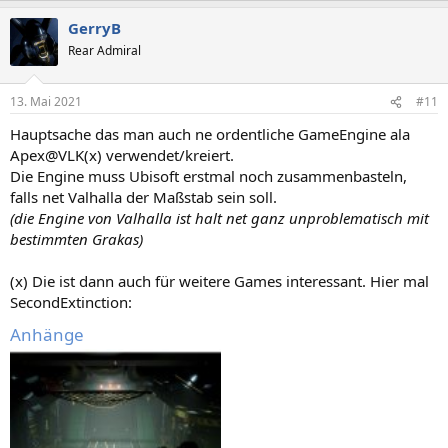
a
GerryB
k
t
Rear Admiral
i
o
n
13. Mai 2021
#11
e
n
Hauptsache das man auch ne ordentliche GameEngine ala
:
Apex@VLK(x) verwendet/kreiert.
Die Engine muss Ubisoft erstmal noch zusammenbasteln,
falls net Valhalla der Maßstab sein soll.
(die Engine von Valhalla ist halt net ganz unproblematisch mit
bestimmten Grakas)
(x) Die ist dann auch für weitere Games interessant. Hier mal
SecondExtinction:
Anhänge