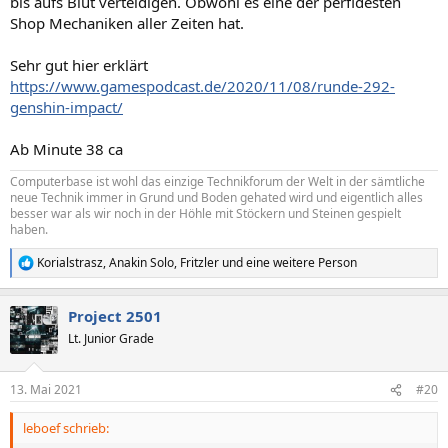
bis aufs Blut verteidigen. Obwohl es eine der perfidesten
Shop Mechaniken aller Zeiten hat.
Sehr gut hier erklärt
https://www.gamespodcast.de/2020/11/08/runde-292-
genshin-impact/
Ab Minute 38 ca
Computerbase ist wohl das einzige Technikforum der Welt in der sämtliche
neue Technik immer in Grund und Boden gehated wird und eigentlich alles
besser war als wir noch in der Höhle mit Stöckern und Steinen gespielt
haben.
Korialstrasz
,
Anakin Solo
,
Fritzler
und eine weitere Person
R
e
a
Project 2501
k
t
Lt. Junior Grade
i
o
n
13. Mai 2021
#20
e
n
leboef schrieb:
: