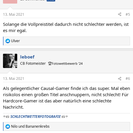
i
o
n
13. Mai 2021
#5
e
n
Solange die Vollpreistitel dadurch nicht schlechter werden, ist
:
es mir egal.
Ulver
R
e
a
leboef
k
t
CB Fotomeister
🏆Fotowettbewerb ’24
i
o
n
13. Mai 2021
#6
e
n
Als gelegentlicher Causal-Gamer finde ich das super. Mal eben
:
risikolos einen großen Titel anschnuppern, nicht schlecht! Für
Hardcore-Gamer ist das aber natürlich eine schlechte
Nachricht.
☂️📸
SCHLECHTWETTERFOTOGRAFIE
📸☂️
Nilo
und
Bananenkrebs
R