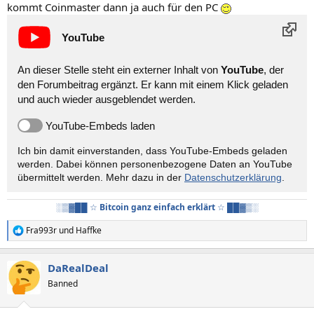
kommt Coinmaster dann ja auch für den PC
YouTube
An dieser Stelle steht ein externer Inhalt von
YouTube
, der
den Forumbeitrag ergänzt. Er kann mit einem Klick geladen
und auch wieder ausgeblendet werden.
YouTube-Embeds laden
Ich bin damit einverstanden, dass YouTube-Embeds geladen
werden. Dabei können personen­bezogene Daten an YouTube
übermittelt werden. Mehr dazu in der
Datenschutzerklärung
.
░▒▓██ ☆
Bitcoin ganz einfach erklärt
☆ ██▓▒░
Fra993r
und
Haffke
R
e
a
DaRealDeal
k
t
Banned
i
o
n