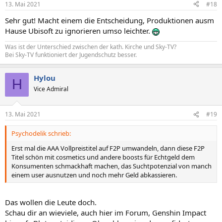
13. Mai 2021
#18
e
n
Sehr gut! Macht einem die Entscheidung, Produktionen ausm
:
Hause Ubisoft zu ignorieren umso leichter.
Was ist der Unterschied zwischen der kath. Kirche und Sky-TV?
Bei Sky-TV funktioniert der Jugendschutz besser.
Hylou
H
Vice Admiral
13. Mai 2021
#19
Psychodelik schrieb:
Erst mal die AAA Vollpreistitel auf F2P umwandeln, dann diese F2P
Titel schön mit cosmetics und andere boosts für Echtgeld dem
Konsumenten schmackhaft machen, das Suchtpotenzial von manch
einem user ausnutzen und noch mehr Geld abkassieren.
Das wollen die Leute doch.
Schau dir an wieviele, auch hier im Forum, Genshin Impact