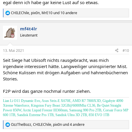
egal denn ich habe gar keine Lust auf so etwas.
CHILEChile
,
pix0n
,
MrE10
und 10 andere
R
e
a
mf4t4lr
k
t
Lieutenant
i
o
n
13. Mai 2021
#10
e
n
Seit Siege hat Ubisoft nichts rausgebracht, was mich
:
irgendwie interessiert hätte. Langweiliger uninspirierter Mist.
Schöne Kulissen mit drögen Aufgaben und hahnenbüchernen
Stories.
F2P wird das ganze nochmal runter ziehen.
Lian Li O11 Dynamic Evo,
Asus Strix-E X670E,
AMD R7 7800X3D,
Gigabyte 4090
Xtreme Waterforce,
Kingston Fury Beast 32GB@6000Mhz CL36, Be Quiet Straight
Power 850W, Arctic Liquid Freezer III360mm, Samsung 990 Pro 2TB, Corsair Force MP
600 1TB, Sandisk Extreme Pro 1TB, Sandisk Ultra 3D 2TB, 850 EVO 1TB
OzzTheBozz
,
CHILEChile
,
pix0n
und 4 andere
R
e