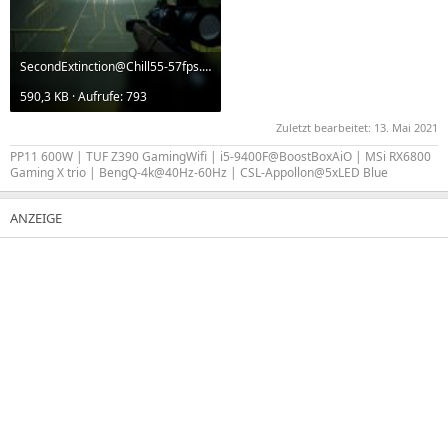
SecondExtinction@Chill55-57fps.jpg
590,3 KB · Aufrufe: 793
Zuletzt bearbeitet:
13. Mai 2021
PP11 600W | TUF Z390 GamingWifi | i5-9400F@BoostBoxAiO | MSi RX6800
Gaming X trio | BengQ-4k@40Hz-60Hz | CSL-Appollon@5xLED Blue