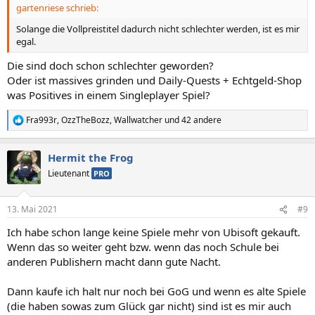
gartenriese schrieb:
:
Solange die Vollpreistitel dadurch nicht schlechter werden, ist es mir
egal.
Die sind doch schon schlechter geworden?
Oder ist massives grinden und Daily-Quests + Echtgeld-Shop
was Positives in einem Singleplayer Spiel?
Fra993r
,
OzzTheBozz
,
Wallwatcher
und 42 andere
R
e
a
Hermit the Frog
k
t
Lieutenant
PRO
i
o
n
13. Mai 2021
#9
e
n
Ich habe schon lange keine Spiele mehr von Ubisoft gekauft.
:
Wenn das so weiter geht bzw. wenn das noch Schule bei
anderen Publishern macht dann gute Nacht.
Dann kaufe ich halt nur noch bei GoG und wenn es alte Spiele
(die haben sowas zum Glück gar nicht) sind ist es mir auch