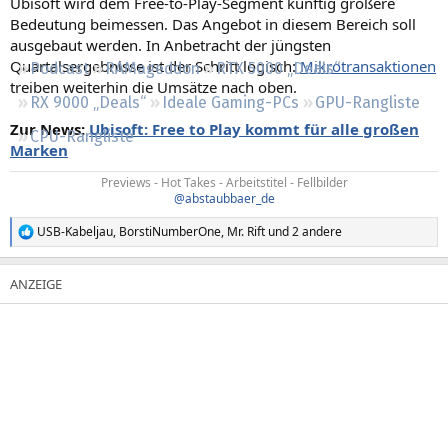
Ubisoft wird dem Free-to-Play-Segment künftig größere
Regeln
Bedeutung beimessen. Das Angebot in diesem Bereich soll
ausgebaut werden. In Anbetracht der jüngsten
Quartalsergebnisse ist der Schritt logisch:
Mikrotransaktionen
Podcast
RAMageddon
RTX 5000 „Deals“
treiben weiterhin die Umsätze nach oben.
RX 9000 „Deals“
Ideale Gaming-PCs
GPU-Rangliste
Zur News:
Ubisoft: Free to Play kommt für alle großen
CPU-Rangliste
Marken
Previews - Hot Takes - Arbeitstitel - Fellbilder
@abstaubbaer_de
USB-Kabeljau
,
BorstiNumberOne
,
Mr. Rift
und 2 andere
R
e
a
k
t
i
o
n
e
n
: