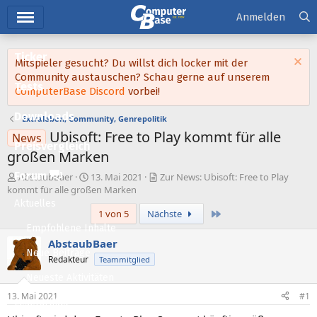
Hauptmenü
Anmelden
Ticker
Mitspieler gesucht? Du willst dich locker mit der
Community austauschen? Schau gerne auf unserem
Tests
ComputerBase Discord
vorbei!
Downloads
Extraleben, Community, Genrepolitik
Ubisoft: Free to Play kommt für alle
News
Preisvergleich
großen Marken
Forum
E
E
AbstaubBaer
13. Mai 2021
Zur News: Ubisoft: Free to Play
r
r
kommt für alle großen Marken
s
s
Aktuelles
Letzte
1 von 5
Nächste
t
t
e
e
Empfohlene Inhalte
l
l
AbstaubBaer
l
l
Neue Beiträge
Redakteur
Teammitglied
e
t
Neueste Aktivitäten
r
a
m
13. Mai 2021
#1
Leserartikel