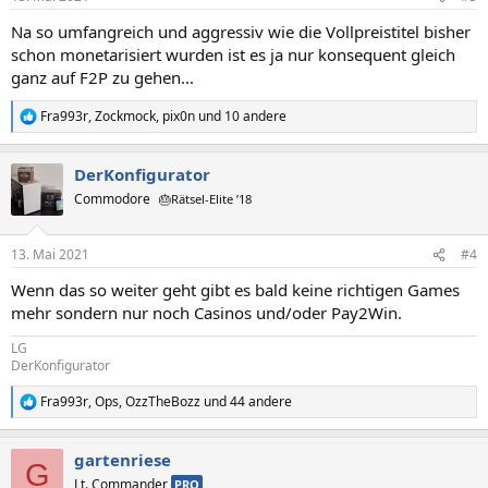
e
n
Na so umfangreich und aggressiv wie die Vollpreistitel bisher
:
schon monetarisiert wurden ist es ja nur konsequent gleich
ganz auf F2P zu gehen...
Fra993r
,
Zockmock
,
pix0n
und 10 andere
R
e
a
DerKonfigurator
k
t
Commodore
🎂Rätsel-Elite ’18
i
o
n
13. Mai 2021
#4
e
n
Wenn das so weiter geht gibt es bald keine richtigen Games
:
mehr sondern nur noch Casinos und/oder Pay2Win.
LG
DerKonfigurator
Fra993r
,
Ops
,
OzzTheBozz
und 44 andere
R
e
a
gartenriese
k
G
t
Lt. Commander
PRO