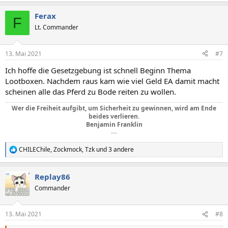
e
a
Ferax
k
F
t
Lt. Commander
i
o
n
13. Mai 2021
#7
e
n
Ich hoffe die Gesetzgebung ist schnell Beginn Thema
:
Lootboxen. Nachdem raus kam wie viel Geld EA damit macht
scheinen alle das Pferd zu Bode reiten zu wollen.
Wer die Freiheit aufgibt, um Sicherheit zu gewinnen, wird am Ende
beides verlieren.
Benjamin Franklin
---​
CHILEChile
,
Zockmock
,
Tzk
und 3 andere
R
e
a
Replay86
k
t
Commander
i
o
n
13. Mai 2021
#8
e
n