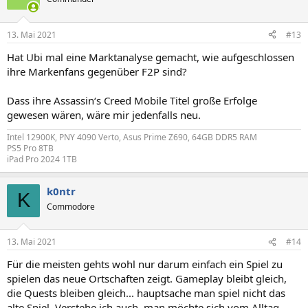
i
o
n
13. Mai 2021
#13
e
n
Hat Ubi mal eine Marktanalyse gemacht, wie aufgeschlossen
:
ihre Markenfans gegenüber F2P sind?
Dass ihre Assassin‘s Creed Mobile Titel große Erfolge
gewesen wären, wäre mir jedenfalls neu.
Intel 12900K, PNY 4090 Verto, Asus Prime Z690, 64GB DDR5 RAM
PS5 Pro 8TB
iPad Pro 2024 1TB
k0ntr
K
Commodore
13. Mai 2021
#14
Für die meisten gehts wohl nur darum einfach ein Spiel zu
spielen das neue Ortschaften zeigt. Gameplay bleibt gleich,
die Quests bleiben gleich... hauptsache man spiel nicht das
alte Spiel. Verstehe ich auch, man möchte sich vom Alltag