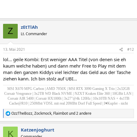
zEtTlAh
Z
Lt. Commander
13. Mai 2021
#12
lol... geile Kombi: Erst weniger AAA Titel (von denen sie eh
kaum welche haben) und dann mehr Free to Play mit dem
man den ganzen Kiddys viel leichter das Geld aus der Tasche
ziehen kann. Ich bin stolz auf UBI...
MSI X670 MPG Carbon |
AMD 7950X |
MSI RTX 3090 Gaming X Trio | 2x32GB
Corsair Vengeance | 3x2TB WD Black NVME |
NZXT Kraken Elite 360 |
10GBit LAN |
Corsair AIR 5400 | Corsair HX1000i
|
3x27"@4k 120Hz
| 10x10TB NAS + 4x1TB
Cache@R10 | 250Mbit VDSL mit real 20MBit Dorf Full Speed | I♥Kupfer - nicht
OzzTheBozz
,
Zockmock
,
Flaimbot
und 2 andere
R
e
a
Katzenjoghurt
k
K
t
Commander