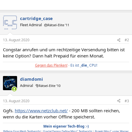
cartridge_case
Fleet Admiral
🎂Rätsel-Elite ’11
13. August 2020
#2
Congstar anrufen und um rechtzeitige Versendung bitten ist
keine Option? Dann halt Prepaid für einen Monat.
Gegen das Plenken!
-
Es ist _
die
_ CPU!
diamdomi
Admiral
🎅Rätsel-Elite ’10
13. August 2020
#3
Ggfs.
https://www.netzclub.net/
- 200 MB sollten reichen,
wenn du die Karten vorher Offline speicherst.
Mein eigener Tech-Blog :-)
Bitfenix Enso Mesh Testbericht
|
Fractal Design Define Mini C Testbericht
|
Projekt Mini C unter Wasser