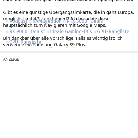
Regeln
Gibt es eine günstige Übergangssimkarte, die in ganz Europa,
möglichst mit 4G, funktioniert? Ich bräuchte diese
Podcast
RAMageddon
RTX 5000 „Deals“
hauptsächlich zum Navigieren mit Google Maps.
RX 9000 „Deals“
Ideale Gaming-PCs
GPU-Rangliste
Bin dankbar über alle Vorschläge. Falls es wichtig ist: ich
CPU-Rangliste
verwende ein Samsung Galaxy S9 Plus.