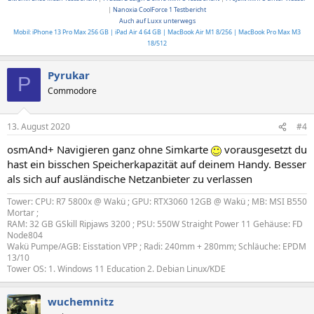
|
Nanoxia CoolForce 1 Testbericht
Auch auf Luxx unterwegs
Mobil: iPhone 13 Pro Max 256 GB | iPad Air 4 64 GB
|
MacBook Air M1 8/256
| MacBook Pro Max M3
18/512
Pyrukar
P
Commodore
13. August 2020
#4
osmAnd+ Navigieren ganz ohne Simkarte
vorausgesetzt du
hast ein bisschen Speicherkapazität auf deinem Handy. Besser
als sich auf ausländische Netzanbieter zu verlassen
Tower: CPU: R7 5800x @ Wakü ; GPU: RTX3060 12GB @ Wakü ; MB: MSI B550
Mortar ;
RAM: 32 GB GSkill Ripjaws 3200 ; PSU: 550W Straight Power 11 Gehäuse: FD
Node804
Wakü Pumpe/AGB: Eisstation VPP ; Radi: 240mm + 280mm; Schläuche: EPDM
13/10
Tower OS: 1. Windows 11 Education 2. Debian Linux/KDE
wuchemnitz