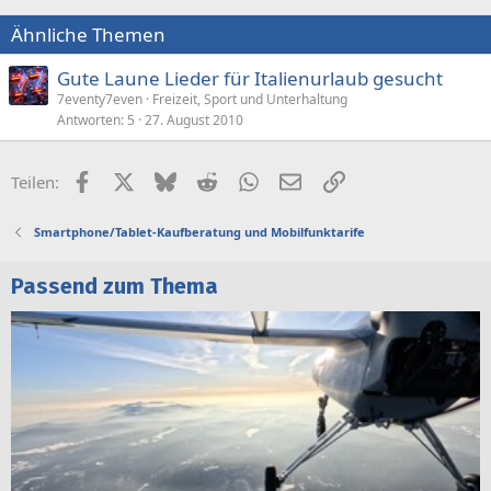
Ähnliche Themen
Gute Laune Lieder für Italienurlaub gesucht
7eventy7even
Freizeit, Sport und Unterhaltung
Antworten
5
27. August 2010
Facebook
X (Twitter)
Bluesky
Reddit
WhatsApp
E-Mail
Link
Teilen:
Smartphone/Tablet-Kaufberatung und Mobilfunktarife
Passend zum Thema