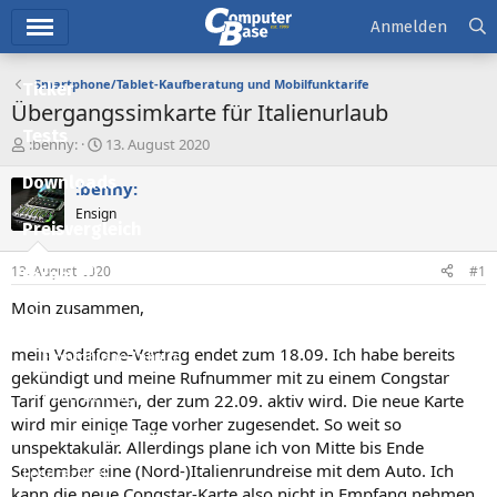
Hauptmenü
Anmelden
Smartphone/Tablet-Kaufberatung und Mobilfunktarife
Ticker
Übergangssimkarte für Italienurlaub
Tests
E
E
:benny:
13. August 2020
r
r
Downloads
s
s
:benny:
t
t
Ensign
e
e
Preisvergleich
l
l
l
l
13. August 2020
#1
Forum
e
t
r
a
Moin zusammen,
Aktuelles
m
mein Vodafone-Vertrag endet zum 18.09. Ich habe bereits
Empfohlene Inhalte
gekündigt und meine Rufnummer mit zu einem Congstar
Neue Beiträge
Tarif genommen, der zum 22.09. aktiv wird. Die neue Karte
wird mir einige Tage vorher zugesendet. So weit so
Neueste Aktivitäten
unspektakulär. Allerdings plane ich von Mitte bis Ende
September eine (Nord-)Italienrundreise mit dem Auto. Ich
Leserartikel
kann die neue Congstar-Karte also nicht in Empfang nehmen.