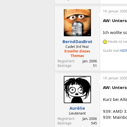
19. Januar 200
AW: Unters
Ich wollte s
BerndDasBrot
Heute ist ni
Cadet 3rd Year
Guckt mal
HIE
Ersteller dieses
Themas
Registriert
Jan. 2006
Beiträge
51
19. Januar 200
AW: Unters
Kurz bei Alt
Aurèlie
939: AMD 3
Lieutenant
939: Mainb
Registriert
Jan. 2006
Beiträge
545