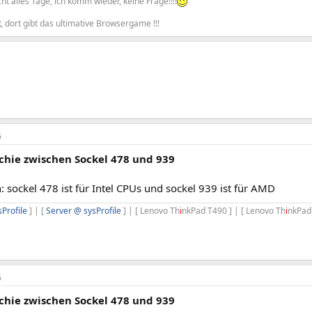
cht alles Tage, ich komm wieder, keine Frage!!!!
R
, dort gibt das ultimative Browsergame !!!
6
chie zwischen Sockel 478 und 939
: sockel 478 ist für Intel CPUs und sockel 939 ist für AMD
Profile
] | [
Server @ sysProfile
] | [ Lenovo Th
i
nkPad T490 ] | [ Lenovo Th
i
nkPad
6
chie zwischen Sockel 478 und 939