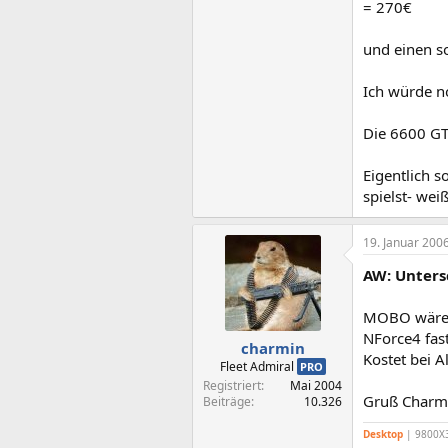
= 270€
und einen s
Ich würde n
Die 6600 GT 
Eigentlich s
spielst- weiß
19. Januar 200
AW: Unters
MOBO wäre d
NForce4 fast
charmin
Kostet bei A
Fleet Admiral
PRO
Registriert
Mai 2004
Gruß Charm
Beiträge
10.326
Desktop
| 9800X3