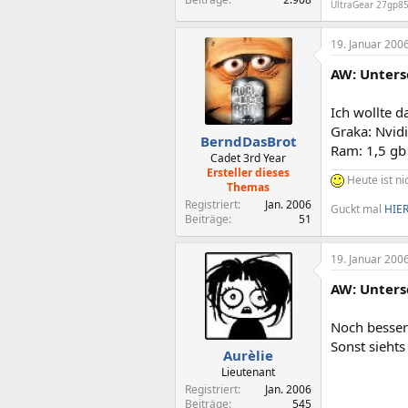
UltraGear 27gp8
19. Januar 200
AW: Unters
Ich wollte d
Graka: Nvid
BerndDasBrot
Ram: 1,5 gb
Cadet 3rd Year
Ersteller dieses
Heute ist ni
Themas
Registriert
Jan. 2006
Guckt mal
HIE
Beiträge
51
19. Januar 200
AW: Unters
Noch besser
Sonst siehts 
Aurèlie
Lieutenant
Registriert
Jan. 2006
Beiträge
545