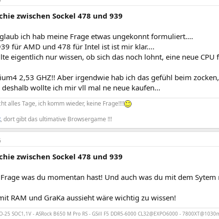
chie zwischen Sockel 478 und 939
 glaub ich hab meine Frage etwas ungekonnt formuliert....
39 für AMD und 478 für Intel ist ist mir klar....
lte eigentlich nur wissen, ob sich das noch lohnt, eine neue CPU 
ium4 2,53 GHZ!! Aber irgendwie hab ich das gefühl beim zocken,
d deshalb wollte ich mir vll mal ne neue kaufen...
cht alles Tage, ich komm wieder, keine Frage!!!!
R
, dort gibt das ultimative Browsergame !!!
6
chie zwischen Sockel 478 und 939
e Frage was du momentan hast! Und auch was du mit dem Sytem ma
mit RAM und GraKa aussieht wäre wichtig zu wissen!
25 SOC1,1V - ASRock B650 M Pro RS - GSill F5 DDR5-6000 CL32@EXPO6000 - 7800XT@1030m