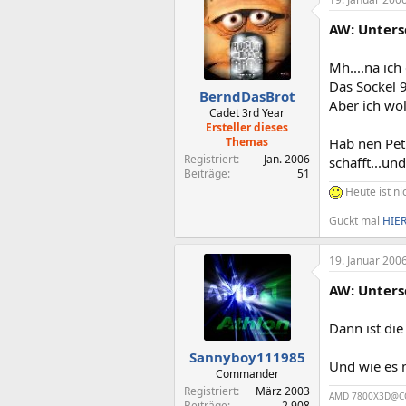
AW: Unters
Mh....na ich
Das Sockel 9
BerndDasBrot
Aber ich wol
Cadet 3rd Year
Ersteller dieses
Themas
Hab nen Pet
Registriert
Jan. 2006
schafft...un
Beiträge
51
Heute ist ni
Guckt mal
HIE
19. Januar 200
AW: Unters
Dann ist di
Sannyboy111985
Und wie es 
Commander
Registriert
März 2003
AMD 7800X3D@CO-
Beiträge
2.908