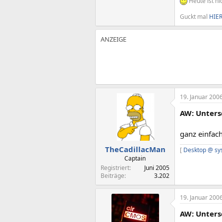
Heute ist ni
Guckt mal
HIE
19. Januar 200
AW: Unters
ganz einfach
TheCadillacMan
[
Desktop @ sys
Captain
Registriert
Juni 2005
Beiträge
3.202
19. Januar 200
AW: Unters