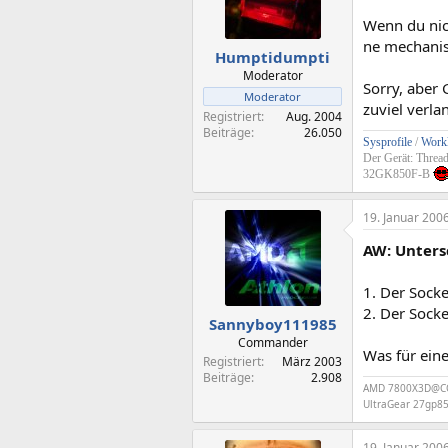
Wenn du nic
ne mechanis
Humptidumpti
Moderator
Sorry, aber
Moderator
zuviel verla
Registriert
Aug. 2004
Beiträge
26.050
Sysprofile
/
Workl
Der Gerät: Threa
32GK850F-B
19. Januar 200
AW: Unters
1. Der Socke
2. Der Socke
Sannyboy111985
Commander
Was für ein
Registriert
März 2003
Beiträge
2.908
AMD 7800X3D@CO-
UltraGear 27gp8
19. Januar 200