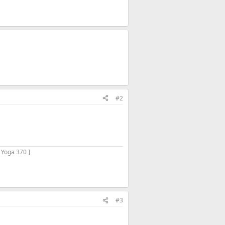
#2
 Yoga 370 ]
#3