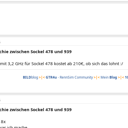
6
chie zwischen Sockel 478 und 939
 mit 3,2 GHz für Sockel 478 kostet ab 210€, ob sich das lohnt :/
BILD
blog
>|<
GTR4u
- RennSim Community
>|<
Mein
Blog
>|<
1
6
chie zwischen Sockel 478 und 939
 8x
as ich mache.