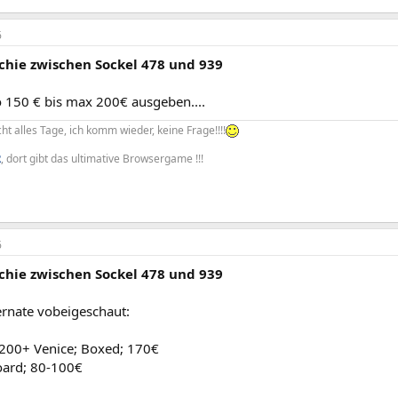
6
chie zwischen Sockel 478 und 939
o 150 € bis max 200€ ausgeben....
cht alles Tage, ich komm wieder, keine Frage!!!!
R
, dort gibt das ultimative Browsergame !!!
6
chie zwischen Sockel 478 und 939
ernate vobeigeschaut:
200+ Venice; Boxed; 170€
oard; 80-100€