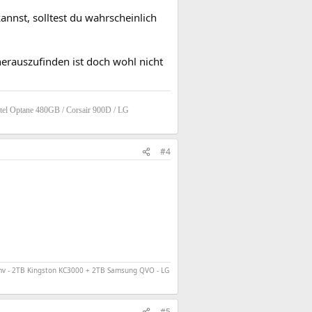
nnst, solltest du wahrscheinlich
erauszufinden ist doch wohl nicht
tel Optane 480GB / Corsair 900D / LG
#4
v - 2TB Kingston KC3000 + 2TB Samsung QVO - LG
#5