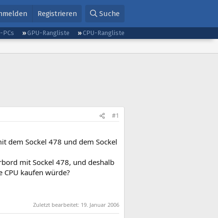
nmelden
Registrieren
Suche
g-PCs
GPU-Rangliste
CPU-Rangliste
#1
 mit dem Sockel 478 und dem Sockel
erbord mit Sockel 478, und deshalb
ue CPU kaufen würde?
Zuletzt bearbeitet:
19. Januar 2006