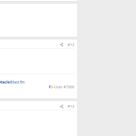
#12
0tacle
@last.fm
F
B
-User #7000​
#13