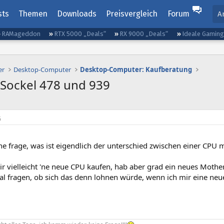
sts
Themen
Downloads
Preisvergleich
Forum
A
RAMageddon
RTX 5000 „Deals“
RX 9000 „Deals“
Ideale Gamin
er
Desktop-Computer
Desktop-Computer: Kaufberatung
 Sockel 478 und 939
6
ne frage, was ist eigendlich der unterschied zwischen einer CPU
ir vielleicht 'ne neue CPU kaufen, hab aber grad ein neues Moth
mal fragen, ob sich das denn lohnen würde, wenn ich mir eine ne