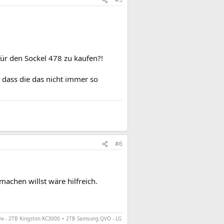
für den Sockel 478 zu kaufen?!
 dass die das nicht immer so
#6
chen willst wäre hilfreich.
v - 2TB Kingston KC3000 + 2TB Samsung QVO - LG