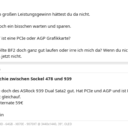
o großen Leistungsgewinn hättest du da nicht.
och ein bisschen warten und sparen.
ist eine PCIe oder AGP Grafikkarte?
ollte BF2 doch ganz gut laufen oder irre ich mich da? Wenn du ni
 jetzt nicht.
6
chie zwischen Sockel 478 und 939
och des ASRock 939 Dual Sata2 gut. Hat PCIe und AGP und is
 gleichauf.
lternate 59€
in
D - 64GB - X870E - 9070XT @ 3440x1440, 39", OLED