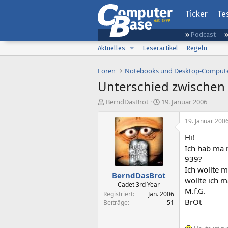
Ticker
Te
Podcast
Aktuelles
Leserartikel
Regeln
Foren
Notebooks und Desktop-Comput
Unterschied zwischen
E
E
BerndDasBrot
19. Januar 2006
r
r
s
s
19. Januar 200
t
t
Hi!
e
e
l
l
Ich hab ma 
l
l
939?
e
t
Ich wollte m
BerndDasBrot
r
a
wollte ich 
m
Cadet 3rd Year
M.f.G.
Registriert
Jan. 2006
BrOt
Beiträge
51