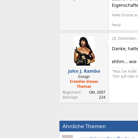
Eigenschafte
Viele Grüsse au
herja
28. Dezember 
Danke, hatt
ehhm... wie 
John J. Rambo
"Was Sie Hölle 
"Hör auf oder d
Ensign
Ersteller dieses
Themas
Registriert
Okt. 2007
Beiträge
224
Ähnliche Themen