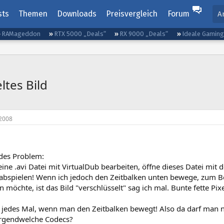
sts
Themen
Downloads
Preisvergleich
Forum
A
RAMageddon
RTX 5000 „Deals“
RX 9000 „Deals“
Ideale Gamin
ltes Bild
2008
des Problem:
eine .avi Datei mit VirtualDub bearbeiten, öffne dieses Datei m
abspielen! Wenn ich jedoch den Zeitbalken unten bewege, zum B
 möchte, ist das Bild "verschlüsselt" sag ich mal. Bunte fette P
t jedes Mal, wenn man den Zeitbalken bewegt! Also da darf man n
irgendwelche Codecs?