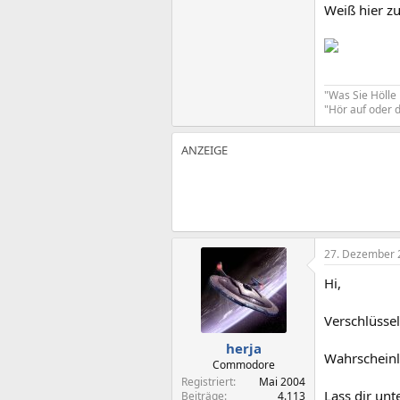
Weiß hier zu
"Was Sie Hölle 
"Hör auf oder d
27. Dezember 
Hi,
Verschlüssel
herja
Wahrscheinl
Commodore
Registriert
Mai 2004
Lass dir unt
Beiträge
4.113