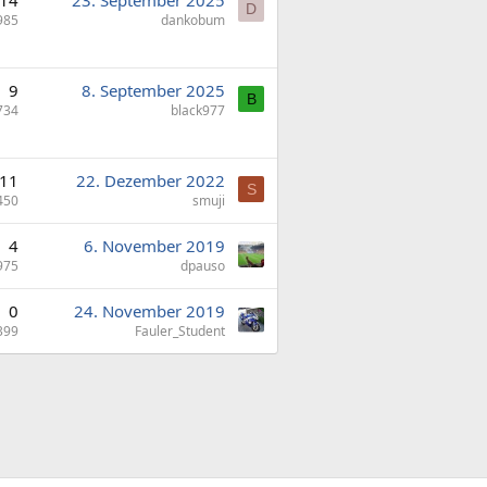
14
23. September 2025
D
985
dankobum
9
8. September 2025
B
734
black977
11
22. Dezember 2022
S
450
smuji
4
6. November 2019
975
dpauso
0
24. November 2019
399
Fauler_Student