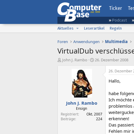
Ticker
Te
Podcast
Aktuelles
Leserartikel
Regeln
Foren
Anwendungen
Multimedia
VirtualDub verschlüsse
E
E
John J. Rambo
26. Dezember 2008
r
r
s
s
26. Dezember 
t
t
Hallo,
e
e
l
l
l
l
habe folgen
e
t
Ich möchte 
John J. Rambo
r
a
problemlos 
m
Ensign
weitergucken
Registriert
Okt. 2007
erkennen!
Beiträge
224
Das passier
Fehlen mir 