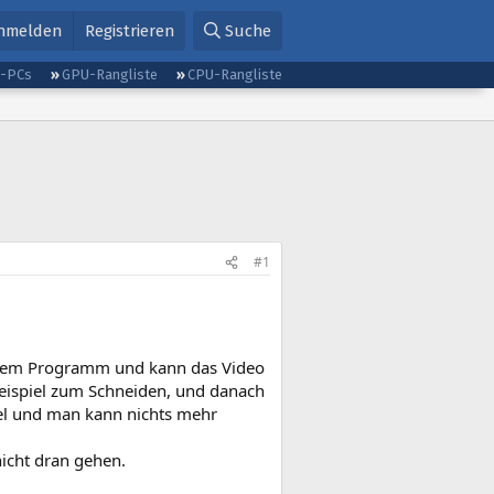
nmelden
Registrieren
Suche
g-PCs
GPU-Rangliste
CPU-Rangliste
#1
it dem Programm und kann das Video
eispiel zum Schneiden, und danach
ixel und man kann nichts mehr
icht dran gehen.