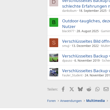
verschlüsseltes Backup 
D
schlechte Erfahrungen 
dankobum
18. September 2025
Outdoor-taugliches, dez
B
Nutzer
black977
28. August 2025
Gaming
Verschlüsseltes Bild öff
S
smuji
13. Dezember 2022
Multi
Verschlüsseltes Backup
dpauso
6. November 2019
Siche
Verschlüsseltes Backup 
Fauler_Student
24. November 20
Facebook
X (Twitter)
Bluesky
Reddit
What
Teilen:
Foren
Anwendungen
Multimedia