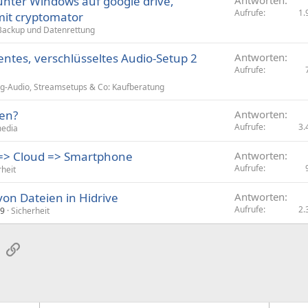
unter Windows auf google drive,
Antworten
Aufrufe
1.
mit cryptomator
Backup und Datenrettung
entes, verschlüsseltes Audio-Setup 2
Antworten
Aufrufe
-Audio, Streamsetups & Co: Kaufberatung
nen?
Antworten
Aufrufe
3.
media
 => Cloud => Smartphone
Antworten
Aufrufe
rheit
von Dateien in Hidrive
Antworten
Aufrufe
2.
19
Sicherheit
sApp
E-Mail
Link