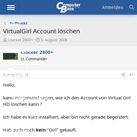
Hauptmenü
Anmelden
Treffpunkt
Ticker
VirtualGirl Account löschen
Tests
E
E
Clocker 2800+
5. August 2008
r
r
Downloads
s
s
Clocker 2800+
t
t
Lt. Commander
e
e
Preisvergleich
l
l
l
l
5. August 2008
#1
Forum
e
t
r
a
Hallo,
Aktuelles
m
kann mir jemand sagen, wie ich den Account von Virtual Girl
Empfohlene Inhalte
HD löschen kann ?
Neue Beiträge
Ich habe es kurz installiert, aber bin nicht gerade begeistert.
Neueste Aktivitäten
Hab auch noch
kein
"Girl" gekauft.
Leserartikel