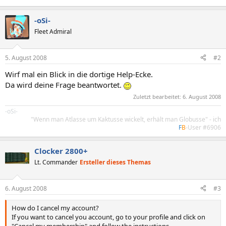
-oSi-
Fleet Admiral
5. August 2008
#2
Wirf mal ein Blick in die dortige Help-Ecke.
Da wird deine Frage beantwortet.
Zuletzt bearbeitet:
6. August 2008
-oSi-
"Wenn man Atlasse um Kaktusse wickelt, erhält man Globusse" - ich
F
B
-User #6906
Clocker 2800+
Lt. Commander
Ersteller dieses Themas
6. August 2008
#3
How do I cancel my account?
If you want to cancel you account, go to your profile and click on
"Cancel my membership" and follow the instructions.