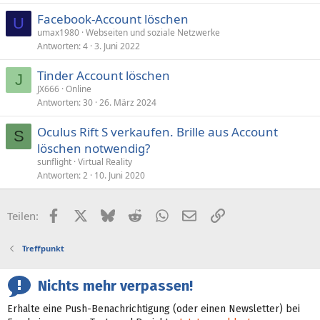
Facebook-Account löschen
U
umax1980
Webseiten und soziale Netzwerke
Antworten
4
3. Juni 2022
Tinder Account löschen
J
JX666
Online
Antworten
30
26. März 2024
Oculus Rift S verkaufen. Brille aus Account
S
löschen notwendig?
sunflight
Virtual Reality
Antworten
2
10. Juni 2020
Facebook
X (Twitter)
Bluesky
Reddit
WhatsApp
E-Mail
Link
Teilen:
Treffpunkt
Nichts mehr verpassen!
Erhalte eine Push-Benachrichtigung (oder einen Newsletter) bei