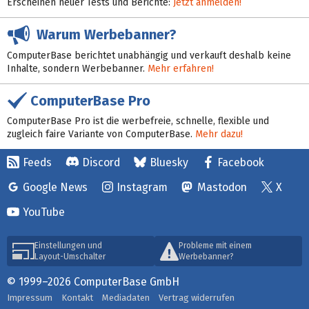
Erscheinen neuer Tests und Berichte:
Jetzt anmelden!
Warum Werbebanner?
ComputerBase berichtet unabhängig und verkauft deshalb keine
Inhalte, sondern Werbebanner.
Mehr erfahren!
ComputerBase Pro
ComputerBase Pro ist die werbefreie, schnelle, flexible und
zugleich faire Variante von ComputerBase.
Mehr dazu!
Feeds
Discord
Bluesky
Facebook
Google News
Instagram
Mastodon
X
YouTube
Einstellungen und
Probleme mit einem
Layout-Umschalter
Werbebanner?
© 1999–2026 ComputerBase GmbH
Impressum
Kontakt
Mediadaten
Vertrag widerrufen