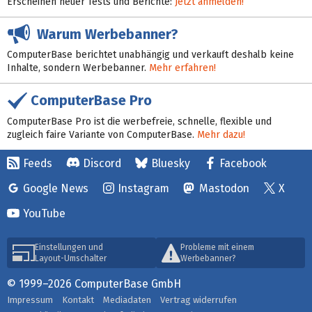
Erscheinen neuer Tests und Berichte:
Jetzt anmelden!
Warum Werbebanner?
ComputerBase berichtet unabhängig und verkauft deshalb keine
Inhalte, sondern Werbebanner.
Mehr erfahren!
ComputerBase Pro
ComputerBase Pro ist die werbefreie, schnelle, flexible und
zugleich faire Variante von ComputerBase.
Mehr dazu!
Feeds
Discord
Bluesky
Facebook
Google News
Instagram
Mastodon
X
YouTube
Einstellungen und
Probleme mit einem
Layout-Umschalter
Werbebanner?
© 1999–2026 ComputerBase GmbH
Impressum
Kontakt
Mediadaten
Vertrag widerrufen