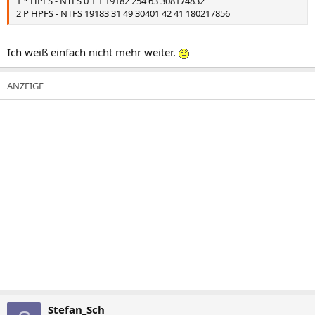
1 * HPFS - NTFS 0 1 1 19182 254 63 308174832
2 P HPFS - NTFS 19183 31 49 30401 42 41 180217856
Ich weiß einfach nicht mehr weiter.
Stefan_Sch