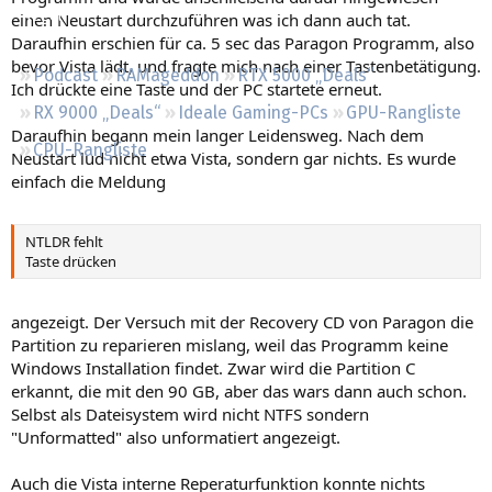
Regeln
einen Neustart durchzuführen was ich dann auch tat.
Daraufhin erschien für ca. 5 sec das Paragon Programm, also
bevor Vista lädt, und fragte mich nach einer Tastenbetätigung.
Podcast
RAMageddon
RTX 5000 „Deals“
Ich drückte eine Taste und der PC startete erneut.
RX 9000 „Deals“
Ideale Gaming-PCs
GPU-Rangliste
Daraufhin begann mein langer Leidensweg. Nach dem
CPU-Rangliste
Neustart lud nicht etwa Vista, sondern gar nichts. Es wurde
einfach die Meldung
NTLDR fehlt
Taste drücken
angezeigt. Der Versuch mit der Recovery CD von Paragon die
Partition zu reparieren mislang, weil das Programm keine
Windows Installation findet. Zwar wird die Partition C
erkannt, die mit den 90 GB, aber das wars dann auch schon.
Selbst als Dateisystem wird nicht NTFS sondern
"Unformatted" also unformatiert angezeigt.
Auch die Vista interne Reperaturfunktion konnte nichts