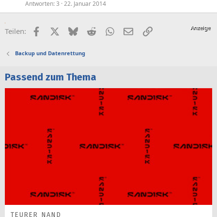
Antworten
3
22. Januar 2014
Facebook
X (Twitter)
Bluesky
Reddit
WhatsApp
E-Mail
Link
Teilen:
Backup und Datenrettung
Passend zum Thema
TEURER NAND