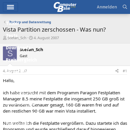
Hauptmenü
Anmelden
Backup und Datenrettung
Ticker
Vista Partition zerschossen - Was nun?
Tests
E
E
Stefan_Sch
4. August 2007
r
r
Downloads
s
s
Stefan_Sch
S
t
t
Gast
e
e
Preisvergleich
l
l
l
l
4. August 2007
#1
Forum
e
t
r
a
Hallo,
Aktuelles
m
ich habe versucht mit dem Programm Paragon Festplatten
Empfohlene Inhalte
Manager 8.5 meine Festplatte die insgesamt 250 GB groß ist
Neue Beiträge
zu verändern. Genauer gesagt, 160 GB waren frei und auf
den restlichen 90 GB war mein Vista installiert.
Neueste Aktivitäten
Nun wollte ich die Festplatte vergrößern. Dazu startete ich das
Leserartikel
Programm und wurde anschließend darauf hingewiesen