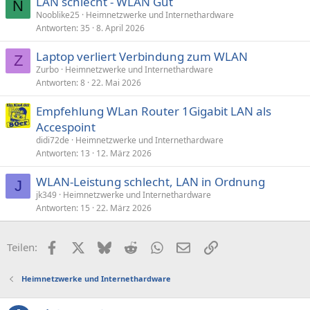
LAN schlecht - WLAN Gut
N
Nooblike25
Heimnetzwerke und Internethardware
Antworten
35
8. April 2026
Laptop verliert Verbindung zum WLAN
Z
Zurbo
Heimnetzwerke und Internethardware
Antworten
8
22. Mai 2026
Empfehlung WLan Router 1Gigabit LAN als
Accespoint
didi72de
Heimnetzwerke und Internethardware
Antworten
13
12. März 2026
WLAN-Leistung schlecht, LAN in Ordnung
J
jk349
Heimnetzwerke und Internethardware
Antworten
15
22. März 2026
Facebook
X (Twitter)
Bluesky
Reddit
WhatsApp
E-Mail
Link
Teilen:
Heimnetzwerke und Internethardware