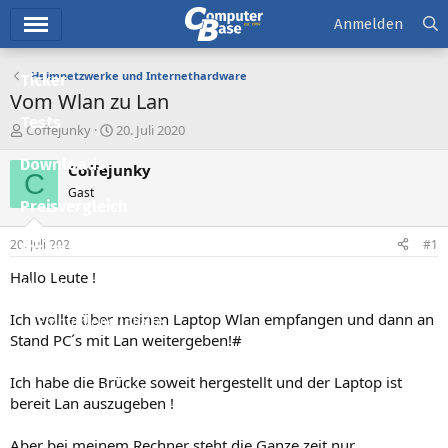
Hauptmenü
Anmelden
Heimnetzwerke und Internethardware
Ticker
Vom Wlan zu Lan
Tests
E
E
Coffejunky
20. Juli 2020
r
r
Downloads
s
s
Coffejunky
C
t
t
Gast
e
e
Preisvergleich
l
l
l
l
20. Juli 2020
#1
Forum
e
t
r
a
Hallo Leute !
Aktuelles
m
Ich wollte über meinen Laptop Wlan empfangen und dann an
Empfohlene Inhalte
Stand PC´s mit Lan weitergeben!#
Neue Beiträge
Ich habe die Brücke soweit hergestellt und der Laptop ist
Neueste Aktivitäten
bereit Lan auszugeben !
Leserartikel
Aber bei meinem Rechner steht die Ganze zeit nur