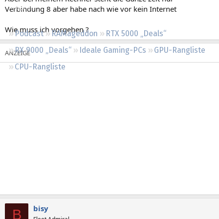
Regeln
Verbindung 8 aber habe nach wie vor kein Internet
Wie muss ich vorgehen ?
Podcast
RAMageddon
RTX 5000 „Deals“
RX 9000 „Deals“
Ideale Gaming-PCs
GPU-Rangliste
CPU-Rangliste
bisy
B