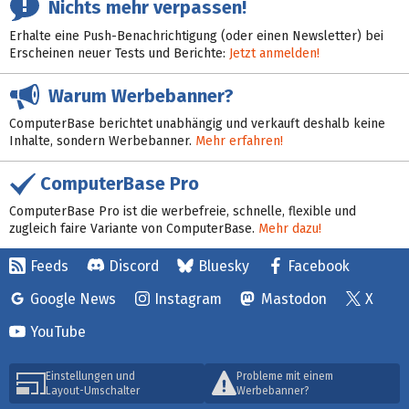
Nichts mehr verpassen!
Erhalte eine Push-Benachrichtigung (oder einen Newsletter) bei
Erscheinen neuer Tests und Berichte:
Jetzt anmelden!
Warum Werbebanner?
ComputerBase berichtet unabhängig und verkauft deshalb keine
Inhalte, sondern Werbebanner.
Mehr erfahren!
ComputerBase Pro
ComputerBase Pro ist die werbefreie, schnelle, flexible und
zugleich faire Variante von ComputerBase.
Mehr dazu!
Feeds
Discord
Bluesky
Facebook
Google News
Instagram
Mastodon
X
YouTube
Einstellungen und
Probleme mit einem
Layout-Umschalter
Werbebanner?