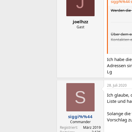
J
siggi%%44 s
Werden die 
joelhzz
Gast
Über dem er
Kontakten er
Ja, Punkt 3.
Ich habe die
Adressen sin
Lg
28. Juli 2020
S
Ich glaube,
Liste und h
Solange die
siggi%%44
Vorschlag zu
Commander
Registriert
März 2019