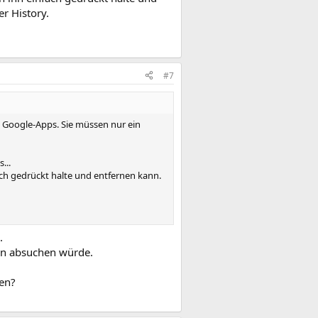
r History.
#7
n Google-Apps. Sie müssen nur ein
...
ach gedrückt halte und entfernen kann.
.
en absuchen würde.
den?