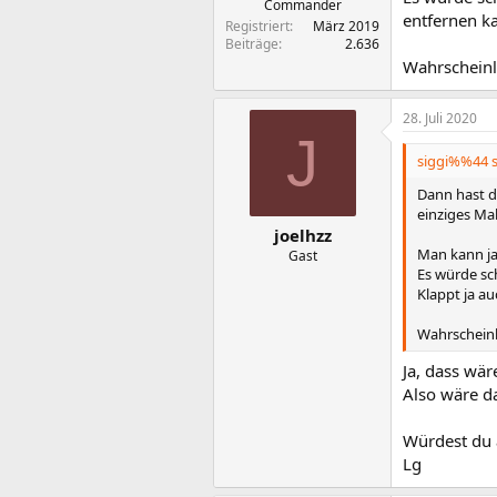
Commander
entfernen k
Registriert
März 2019
Beiträge
2.636
Wahrscheinli
28. Juli 2020
J
siggi%%44 s
Dann hast d
einziges Ma
joelhzz
Man kann ja
Gast
Es würde sc
Klappt ja a
Wahrscheinl
Ja, dass wär
Also wäre d
Würdest du a
Lg