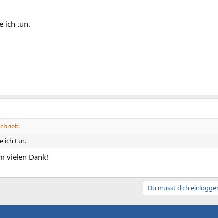
e ich tun.
chrieb:
e ich tun.
m vielen Dank!
Du musst dich einloggen