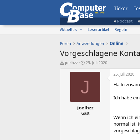
Ticker
Te
Podcast
Aktuelles
Leserartikel
Regeln
Foren
Anwendungen
Online
Vorgeschlagene Konta
E
E
joelhzz
25. Juli 2020
r
r
s
s
25. Juli 2020
t
t
J
Hallo zusa
e
e
l
l
l
l
Ich habe ein
e
t
joelhzz
r
a
m
Gast
Wenn ich ein
normal ist. 
vorgeschla