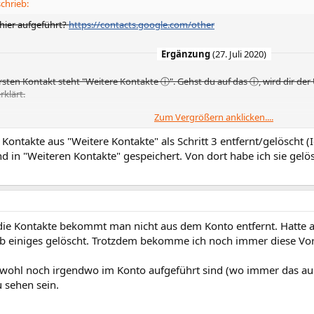
chrieb:
hier aufgeführt?
https://contacts.google.com/other
Ergänzung
(
27. Juli 2020
)
sten Kontakt steht "Weitere Kontakte ⓘ". Gehst du auf das ⓘ, wird dir de
klärt.
Zum Vergrößern anklicken....
 Kontakte aus "Weitere Kontakte" als Schritt 3 entfernt/gelöscht (
d in "Weiteren Kontakte" gespeichert. Von dort habe ich sie gelös
 die Kontakte bekommt man nicht aus dem Konto entfernt. Hatte 
ab einiges gelöscht. Trotzdem bekomme ich noch immer diese Vor
 wohl noch irgendwo im Konto aufgeführt sind (wo immer das auc
 sehen sein.