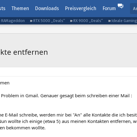
sts
Themen
Downloads
Preisvergleich
Forum
A
RAMageddon
RTX 5000 „Deals“
RX 9000 „Deals“
Ideale Gamin
kte entfernen
mmen
 Problem in Gmail. Genauer gesagt beim schreiben einer Mail :
e E-Mail schreibe, werden mir bei "An" alle Kontakte die ich besi
Nun wollte ich einige (etwa 5) aus meinen Kontakten entfernen, we
gen bekommen wollte.