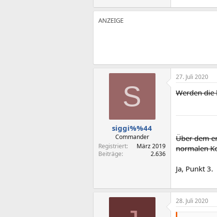
27. Juli 2020
S
Werden die 
siggi%%44
Commander
Über dem er
Registriert
März 2019
normalen Ko
Beiträge
2.636
Ja, Punkt 3.
28. Juli 2020