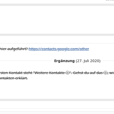
hier aufgeführt?
https://contacts.google.com/other
Ergänzung
(
27. Juli 2020
)
sten Kontakt steht "Weitere Kontakte ⓘ". Gehst du auf das ⓘ, wi
ntakten erklärt.