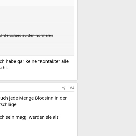
r Unterschied zu den normalen
Ich habe gar keine "Kontakte" alle
cht.
#4
auch jede Menge Blödsinn in der
schläge.
h sein mag), werden sie als