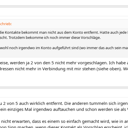
chrieb:
 die Kontakte bekommt man nicht aus dem Konto entfernt. Hatte auch jede 
öscht. Trotzdem bekomme ich noch immer diese Vorschläge.
 wohl noch irgendwo im Konto aufgeführt sind (wo immer das auch sein mag
se, werden ja 2 von den 5 nicht mehr vorgeschlagen. Ich habe ab
ressen nicht mehr in Verbindung mit mir stehen (siehe oben). Weit
u 2 von 5 auch wirklich entfernt. Die anderen tummeln sich irge
ein einziges Mal irgendwo auftauchen und schon werden sie als 
nicht erwarten, dass es einem so einfach gemacht wird, wie in a
on Sinn machen, wenn dieser Kontakt als Vorschlag erscheint, ic