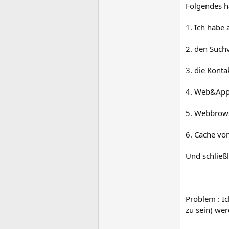
Folgendes ha
1. Ich habe
2. den Suchv
3. die Konta
4. Web&App-
5. Webbrows
6. Cache vo
Und schließ
Problem : Ic
zu sein) wer