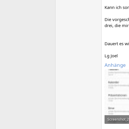
Kann ich son
Die vorgesc
drei, die m
Dauert es w
Lg Joel
Anhänge
272,7 KB · Au