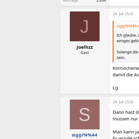
Beiträge
2.636
28. Juli 2020
J
siggi%%44 s
Ich glaube,
einiges gel
joelhzz
Solange die
Gast
sein.
Komischerwei
damit die Ad
Lg
28. Juli 2020
S
Dann hast d
müssen nur 
Man kann ja 
siggi%%44
Es würde sch