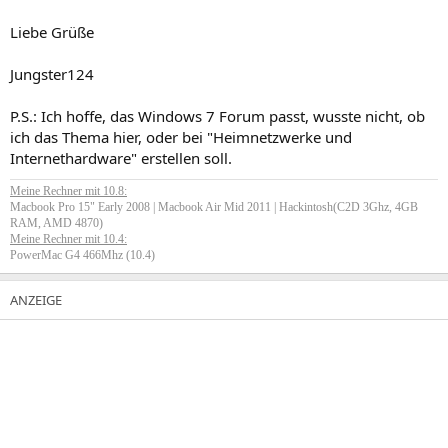
Liebe Grüße
Jungster124
P.S.: Ich hoffe, das Windows 7 Forum passt, wusste nicht, ob
ich das Thema hier, oder bei "Heimnetzwerke und
Internethardware" erstellen soll.
Meine Rechner mit 10.8:
Macbook Pro 15" Early 2008 | Macbook Air Mid 2011 | Hackintosh(C2D 3Ghz, 4GB
RAM, AMD 4870)
Meine Rechner mit 10.4:
PowerMac G4 466Mhz (10.4)