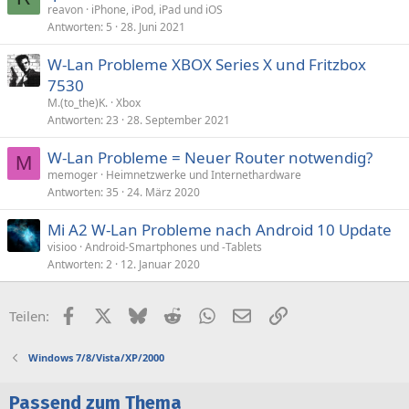
reavon
iPhone, iPod, iPad und iOS
Antworten
5
28. Juni 2021
W-Lan Probleme XBOX Series X und Fritzbox
7530
M.(to_the)K.
Xbox
Antworten
23
28. September 2021
W-Lan Probleme = Neuer Router notwendig?
M
memoger
Heimnetzwerke und Internethardware
Antworten
35
24. März 2020
Mi A2 W-Lan Probleme nach Android 10 Update
visioo
Android-Smartphones und -Tablets
Antworten
2
12. Januar 2020
Facebook
X (Twitter)
Bluesky
Reddit
WhatsApp
E-Mail
Link
Teilen:
Windows 7/8/Vista/XP/2000
Passend zum Thema