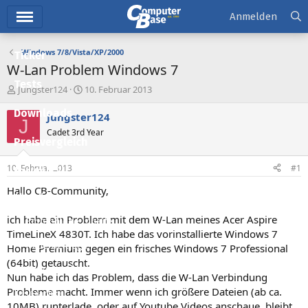
Hauptmenü
Anmelden
Windows 7/8/Vista/XP/2000
Ticker
W-Lan Problem Windows 7
Tests
E
E
Jungster124
10. Februar 2013
r
r
Downloads
s
s
Jungster124
J
t
t
Cadet 3rd Year
e
e
Preisvergleich
l
l
l
l
10. Februar 2013
#1
Forum
e
t
r
a
Hallo CB-Community,
Aktuelles
m
ich habe ein Problem mit dem W-Lan meines Acer Aspire
Empfohlene Inhalte
TimeLineX 4830T. Ich habe das vorinstallierte Windows 7
Neue Beiträge
Home Premium gegen ein frisches Windows 7 Professional
(64bit) getauscht.
Neueste Aktivitäten
Nun habe ich das Problem, dass die W-Lan Verbindung
Probleme macht. Immer wenn ich größere Dateien (ab ca.
Leserartikel
10MB) runterlade, oder auf Youtube Videos anschaue, bleibt