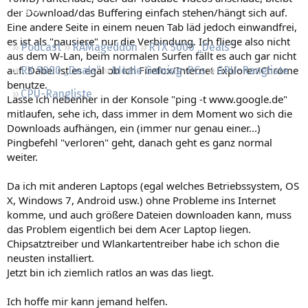
Regeln
der Download/das Buffering einfach stehen/hängt sich auf.
Eine andere Seite in einem neuen Tab läd jedoch einwandfrei,
es ist als "pausiere" nur die Verbindung. Ich fliege also nicht
Podcast
RAMageddon
RTX 5000 „Deals“
aus dem W-Lan, beim normalen Surfen fällt es auch gar nicht
auf. Dabei ist es egal ob ich Firefox/Internet Explorer/Chrome
RX 9000 „Deals“
Ideale Gaming-PCs
GPU-Rangliste
benutze.
CPU-Rangliste
Lasse ich nebenher in der Konsole "ping -t www.google.de"
mitlaufen, sehe ich, dass immer in dem Moment wo sich die
Downloads aufhängen, ein (immer nur genau einer...)
Pingbefehl "verloren" geht, danach geht es ganz normal
weiter.
Da ich mit anderen Laptops (egal welches Betriebssystem, OS
X, Windows 7, Android usw.) ohne Probleme ins Internet
komme, und auch größere Dateien downloaden kann, muss
das Problem eigentlich bei dem Acer Laptop liegen.
Chipsatztreiber und Wlankartentreiber habe ich schon die
neusten installiert.
Jetzt bin ich ziemlich ratlos an was das liegt.
Ich hoffe mir kann jemand helfen.