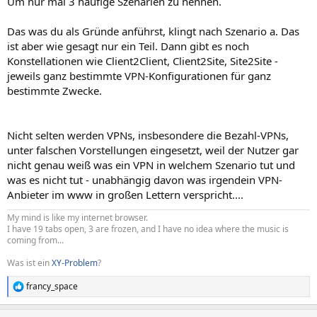
Um nur mal 3 häufige Szenarien zu nennen.
Das was du als Gründe anführst, klingt nach Szenario a. Das
ist aber wie gesagt nur ein Teil. Dann gibt es noch
Konstellationen wie Client2Client, Client2Site, Site2Site -
jeweils ganz bestimmte VPN-Konfigurationen für ganz
bestimmte Zwecke.
Nicht selten werden VPNs, insbesondere die Bezahl-VPNs,
unter falschen Vorstellungen eingesetzt, weil der Nutzer gar
nicht genau weiß was ein VPN in welchem Szenario tut und
was es nicht tut - unabhängig davon was irgendein VPN-
Anbieter im www in großen Lettern verspricht....
My mind is like my internet browser.
I have 19 tabs open, 3 are frozen, and I have no idea where the music is
coming from...
Was ist ein
XY-Problem
?
francy_space
R
e
a