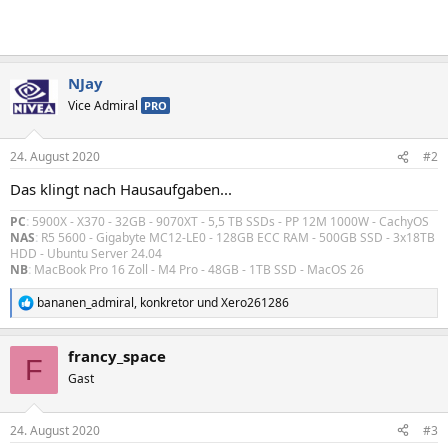
NJay
Vice Admiral
PRO
24. August 2020
#2
Das klingt nach Hausaufgaben...
PC
:
5900X - X370 - 32GB - 9070XT - 5,5 TB SSDs - PP 12M 1000W - CachyOS
NAS
:
R5 5600 - Gigabyte MC12-LE0 - 128GB ECC RAM - 500GB SSD - 3x18TB
HDD - Ubuntu Server 24.04
NB
:
MacBook Pro 16 Zoll - M4 Pro - 48GB - 1TB SSD - MacOS 26
bananen_admiral
,
konkretor
und
Xero261286
R
e
a
francy_space
k
F
t
Gast
i
o
n
24. August 2020
#3
e