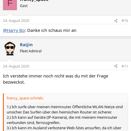
F
t
Gast
i
o
n
24. August 2020
#10
e
n
@Harry Bo
: Danke ich schaus mir an
:
Raijin
Fleet Admiral
24. August 2020
#11
Ich verstehe immer noch nicht was du mit der Frage
bezweckst.
francy_space schrieb:
1.) Ich surfe über meinen Heimrouter. Öffentliche WLAN-Netze sind
unsicher. Das Surfen über den heimischen Router ist sicherer.
2.) Ich kann auf Geräte (IP-Kamera), die mit meinem Heimrouter
verbunden sind, fernzugreifen.
3.) Ich kann im Ausland verbotene Web-Sites ansurfen, da ich über