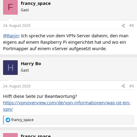
francy_space
k
F
t
Gast
i
o
n
24. August 2020
#8
e
n
@Raijin
: Ich spreche von dem VPN-Server daheim, den man
:
eigens auf einem Raspberry Pi eingerichtet hat und wo ein
Portmapper auf einem vServer aufgesetzt wurde.
Harry Bo
H
Gast
24. August 2020
#9
Hilft diese Seite zur Beantwortung?
https://vpnoverview.com/de/vpn-informationen/was-ist-ein-
vpn/
francy_space
R
e
a
francy_space
k