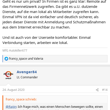
Geht es nur um privat? In Firmen ist es ganz klar: Remote auf
das Firmennetzwerk zugreifen. Da gibt es u.U. dutzende
Dienste, auf die man lokal als Mitarbeiter zugreifen kann.
Einmal VPN ist da viel einfacher und deutlich sicherer, als
jeden dieser Dienste mit Anmeldung und Schutzmaßnahmen
aus dem Internet erreichbar zu machen.
Und ist auch von der Userseite komfortabler. Einmal
Verbindung starten, arbeiten wie lokal.
MfG Autokiller677
francy_space
und
Valeria
R
e
a
Avenger84
k
t
Lt. Commander
i
o
n
24. August 2020
#14
e
n
francy_space schrieb:
:
@Raijin
: Ich frage mich, was einen Menschen bewegen sollte, einen