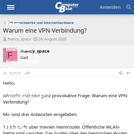
Hauptmenü
Anmelden
Heimnetzwerke und Internethardware
Ticker
Warum eine VPN-Verbindung?
Tests
E
E
francy_space
24. August 2020
r
r
Downloads
s
s
francy_space
F
t
t
Gast
e
e
Preisvergleich
l
l
l
l
24. August 2020
#1
Forum
e
t
r
a
Hallo,
Aktuelles
m
ich stelle mal eine ganz provokative Frage: Warum eine VPN-
Empfohlene Inhalte
Verbindung?
Neue Beiträge
Mir sind drei Antworten eingefallen:
Neueste Aktivitäten
1.) Ich surfe über meinen Heimrouter. Öffentliche WLAN-
Leserartikel
Netze sind unsicher. Das Surfen über den heimischen Router