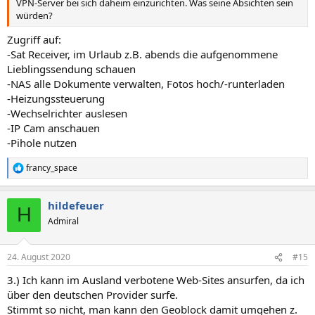
VPN-Server bei sich daheim einzurichten. Was seine Absichten sein
würden?
Zugriff auf:
-Sat Receiver, im Urlaub z.B. abends die aufgenommene
Lieblingssendung schauen
-NAS alle Dokumente verwalten, Fotos hoch/-runterladen
-Heizungssteuerung
-Wechselrichter auslesen
-IP Cam anschauen
-Pihole nutzen
francy_space
R
e
a
hildefeuer
k
H
t
Admiral
i
o
n
24. August 2020
#15
e
n
3.) Ich kann im Ausland verbotene Web-Sites ansurfen, da ich
:
über den deutschen Provider surfe.
Stimmt so nicht, man kann den Geoblock damit umgehen z.