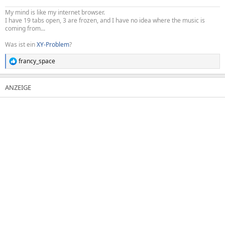
My mind is like my internet browser.
I have 19 tabs open, 3 are frozen, and I have no idea where the music is
coming from...
Was ist ein
XY-Problem
?
francy_space
R
e
a
k
t
i
o
n
e
n
: