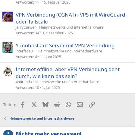
Antworten
11
15. Februar 2026
VPN Verbindung (CGNAT) - VPS mit WireGuard
oder Tailscale
JerryCurwen
Heimnetzwerke und Internethardware
Antworten
34
3. Dezember 2025
Yunohost auf Server mit VPN Verbindung
interface31
Heimnetzwerke und Internethardware
Antworten
4
11. Juni 2025
Internet offline, aber VPN-Verbindung geht
durch, wie kann das sein?
4miranda
Heimnetzwerke und Internethardware
Antworten
10
1. Juli 2025
Facebook
X (Twitter)
Bluesky
Reddit
WhatsApp
E-Mail
Link
Teilen:
Heimnetzwerke und Internethardware
Nichts mehr verpassen!