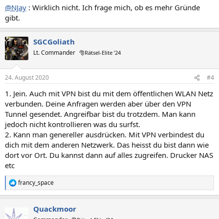
n
@NJay
: Wirklich nicht. Ich frage mich, ob es mehr Gründe
:
gibt.
SGCGoliath
Lt. Commander
🎅Rätsel-Elite ’24
24. August 2020
#4
1. Jein. Auch mit VPN bist du mit dem öffentlichen WLAN Netz
verbunden. Deine Anfragen werden aber über den VPN
Tunnel gesendet. Angreifbar bist du trotzdem. Man kann
jedoch nicht kontrollieren was du surfst.
2. Kann man genereller ausdrücken. Mit VPN verbindest du
dich mit dem anderen Netzwerk. Das heisst du bist dann wie
dort vor Ort. Du kannst dann auf alles zugreifen. Drucker NAS
etc
francy_space
R
e
a
Quackmoor
k
t