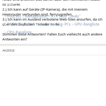
Regeln
ist sicherer.
2.) Ich kann auf Geräte (IP-Kamera), die mit meinem
Heimrouter verbunden sind, fernzugreifen.
Podcast
RAMageddon
RTX 5000 „Deals“
3.) Ich kann im Ausland verbotene Web-Sites ansurfen, da ich
über den deutschen Provider surfe.
RX 9000 „Deals“
Ideale Gaming-PCs
GPU-Rangliste
CPU-Rangliste
Stimmen diese Antworten? Fallen Euch vielleicht auch andere
Antworten ein?