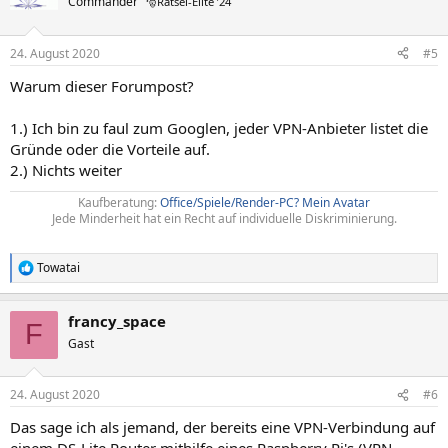
Commander
🎅Rätsel-Elite ’24
i
o
n
24. August 2020
#5
e
n
Warum dieser Forumpost?
:
1.) Ich bin zu faul zum Googlen, jeder VPN-Anbieter listet die
Gründe oder die Vorteile auf.
2.) Nichts weiter
Kaufberatung:
Office/Spiele/Render-PC?
Mein Avatar
Jede Minderheit hat ein Recht auf individuelle Diskriminierung.
Towatai
R
e
a
francy_space
k
F
t
Gast
i
o
n
24. August 2020
#6
e
n
Das sage ich als jemand, der bereits eine VPN-Verbindung auf
: