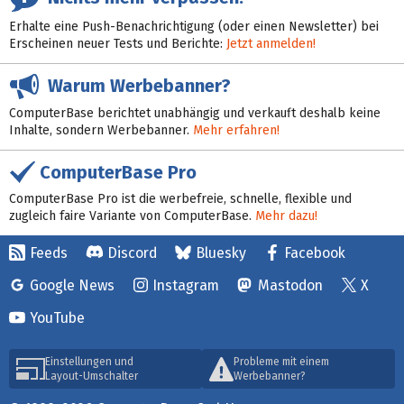
Erhalte eine Push-Benachrichtigung (oder einen Newsletter) bei
Erscheinen neuer Tests und Berichte:
Jetzt anmelden!
Warum Werbebanner?
ComputerBase berichtet unabhängig und verkauft deshalb keine
Inhalte, sondern Werbebanner.
Mehr erfahren!
ComputerBase Pro
ComputerBase Pro ist die werbefreie, schnelle, flexible und
zugleich faire Variante von ComputerBase.
Mehr dazu!
Feeds
Discord
Bluesky
Facebook
Google News
Instagram
Mastodon
X
YouTube
Einstellungen und
Probleme mit einem
Layout-Umschalter
Werbebanner?