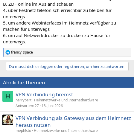
B. ZDF online im Ausland schauen
4. über Festnetz telefonisch erreichbar zu bleiben für
unterwegs
5. um andere Webinterfaces im Heimnetz verfügbar zu
machen für unterwegs
6. um auf Netzwerkdrucker zu drucken zu Hause für
unterwegs.
francy_space
R
e
a
Du musst dich einloggen oder registrieren, um hier zu antworten.
k
t
i
Ähnliche Themen
o
n
e
VPN Verbindung bremst
H
n
herrybert
Heimnetzwerke und Internethardware
:
Antworten
27
18. Juni 2026
VPN Verbindung als Gateway aus dem Heimnetz
heraus nutzen
meph!sto
Heimnetzwerke und Internethardware