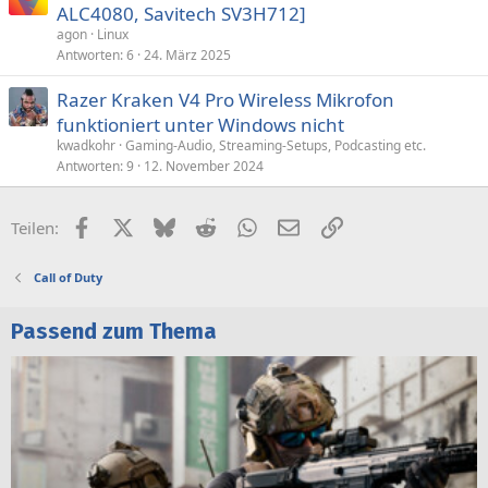
ALC4080, Savitech SV3H712]
agon
Linux
Antworten
6
24. März 2025
Razer Kraken V4 Pro Wireless Mikrofon
funktioniert unter Windows nicht
kwadkohr
Gaming-Audio, Streaming-Setups, Podcasting etc.
Antworten
9
12. November 2024
Facebook
X (Twitter)
Bluesky
Reddit
WhatsApp
E-Mail
Link
Teilen:
Call of Duty
Passend zum Thema