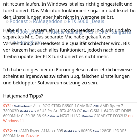
nicht zum laufen. In Windows ist alles richtig eingestellt und
Regeln
funktioniert. Das Mikrofon funktioniert sogar im battle.net bei
den Einstellungen aber halt nicht in Warzone selbst.
Podcast
RAMageddon
RTX 5000 „Deals“
Habe ein 2.1 System ein Blutooth-Headset inkl. Mic und ein
RX 9000 „Deals“
Ideale Gaming-PCs
GPU-Rangliste
separates Mic. Das separate Mic habe gekauft weil
CPU-Rangliste
Verwendung des Headsets die Qualität schlechter wird. Bis
vor kurzem hat auch alles funktioniert, jedoch nach dem
Treiberupdate der RTX funktioniert es nicht mehr.
Ich habe einiges hier im Forum gelesen aber ehrlicherweise
scheint es irgendwas zwischen Bug, falschen Einstellungen
und bekloppter Softwareumsetzung zu sein.
Hat jemand Tipps?
SYS1:
Asus ROG STRIX B650E-I GAMING
AMD Ryzen 7
Motherboard
CPU
7800X3D
ASUS ProArt RTX 4080 OC
G.SKILL 64GB KIT DDR5
Grafikkarte
Ram
6000MHz CL30-38-38-96
NZXT H1 V2
GIGABYTE FO32U2
on
Gehäuse
Monitor
Windows 11
SYS2:
AMD Ryzen AI Max+ 395
8060S
128GB LPDDR5
CPU
Grafikkarte
Ram
8000MHz
on Bazzite