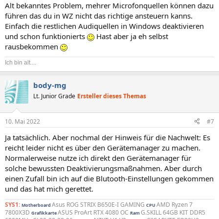
n
Alt bekanntes Problem, mehrer Microfonquellen können dazu
:
führen das du in WZ nicht das richtige ansteuern kanns.
Einfach die restlichen Audiquellen in Windows deaktivieren
und schon funktionierts
Hast aber ja eh selbst
rausbekommen
Ich bin alt....
body-mg
Lt. Junior Grade
Ersteller dieses Themas
10. Mai 2022
#7
Ja tatsächlich. Aber nochmal der Hinweis für die Nachwelt: Es
reicht leider nicht es über den Gerätemanager zu machen.
Normalerweise nutze ich direkt den Gerätemanager für
solche bewussten Deaktivierungsmaßnahmen. Aber durch
einen Zufall bin ich auf die Blutooth-Einstellungen gekommen
und das hat mich gerettet.
SYS1:
Asus ROG STRIX B650E-I GAMING
AMD Ryzen 7
Motherboard
CPU
7800X3D
ASUS ProArt RTX 4080 OC
G.SKILL 64GB KIT DDR5
Grafikkarte
Ram