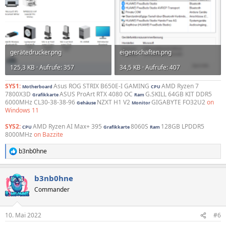
gerätedrucker.png
eigenschaften.png
125,3 KB · Aufrufe: 357
34,5 KB · Aufrufe: 407
SYS1:
Asus ROG STRIX B650E-I GAMING
AMD Ryzen 7
Motherboard
CPU
7800X3D
ASUS ProArt RTX 4080 OC
G.SKILL 64GB KIT DDR5
Grafikkarte
Ram
6000MHz CL30-38-38-96
NZXT H1 V2
GIGABYTE FO32U2
on
Gehäuse
Monitor
Windows 11
SYS2:
AMD Ryzen AI Max+ 395
8060S
128GB LPDDR5
CPU
Grafikkarte
Ram
8000MHz
on Bazzite
b3nb0hne
R
e
a
b3nb0hne
k
t
Commander
i
o
n
10. Mai 2022
#6
e