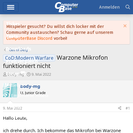
Hauptmenü
Anmelden
Ticker
Mitspieler gesucht? Du willst dich locker mit der
Community austauschen? Schau gerne auf unserem
Tests
ComputerBase Discord
vorbei!
Downloads
Call of Duty
Warzone Mikrofon
CoD:Modern Warfare
Preisvergleich
funktioniert nicht
Forum
E
E
body-mg
9. Mai 2022
r
r
s
s
Aktuelles
body-mg
t
t
Lt. Junior Grade
e
e
Empfohlene Inhalte
l
l
l
l
Neue Beiträge
9. Mai 2022
#1
e
t
Neueste Aktivitäten
r
a
Hallo Leute,
m
Leserartikel
ich drehe durch. Ich bekomme das Mikrofon bei Warzone