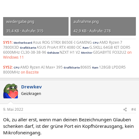
wiedergabe.png
aufnahme.png
35,4 KB · Aufrufe: 315
42,9 KB · Aufrufe: 278
SYS1:
Asus ROG STRIX B650E-I GAMING
AMD Ryzen 7
Motherboard
CPU
7800X3D
ASUS ProArt RTX 4080 OC
G.SKILL 64GB KIT DDR5
Grafikkarte
Ram
6000MHz CL30-38-38-96
NZXT H1 V2
GIGABYTE FO32U2
on
Gehäuse
Monitor
Windows 11
SYS2:
AMD Ryzen AI Max+ 395
8060S
128GB LPDDR5
CPU
Grafikkarte
Ram
8000MHz
on Bazzite
Drewkev
Geizkragen
9. Mai 2022
#4
Ok, zu aller erst, wenn man deinen Bezeichnungen Glauben
schenken darf, ist der grüne Port ein Kopfhörerausgang, kein
Mikrofoneingang.