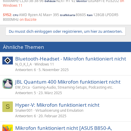
6000MHz CL30-38-38-96
NZXT H1 V2
GIGABYTE FO32U2
on
Gehäuse
Monitor
Windows 11
SYS2:
AMD Ryzen AI Max+ 395
8060S
128GB LPDDR5
CPU
Grafikkarte
Ram
8000MHz
on Bazzite
Du musst dich einloggen oder registrieren, um hier zu antworten.
Ähnliche Themen
Bluetooth-Headset - Mikrofon funktioniert nicht
N_O_K_I_A
Windows 11
Antworten
6
5. November 2025
JBL Quantum 400 Mikrofon funktioniert nicht
EW_Orca
Gaming-Audio, Streaming-Setups, Podcasting etc.
Antworten
5
23. März 2025
Hyper-V: Mikrofon funktioniert nicht
S
Snaker001
Virtualisierung und Emulation
Antworten
6
20. Februar 2025
Mikrofon funktioniert nicht [ASUS B850-A,