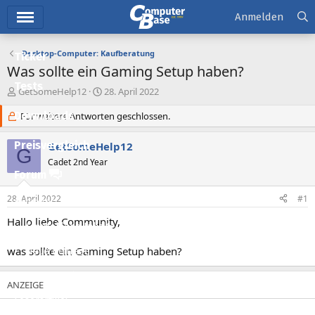
Hauptmenü
Anmelden
Desktop-Computer: Kaufberatung
Ticker
Was sollte ein Gaming Setup haben?
Tests
E
E
GetSomeHelp12
28. April 2022
r
r
Downloads
s
Für weitere Antworten geschlossen.
s
t
t
e
e
Preisvergleich
GetSomeHelp12
G
l
l
Cadet 2nd Year
l
l
Forum
e
t
r
a
28. April 2022
#1
Aktuelles
m
Hallo liebe Community,
Empfohlene Inhalte
was sollte ein Gaming Setup haben?
Neue Beiträge
Neueste Aktivitäten
Leserartikel