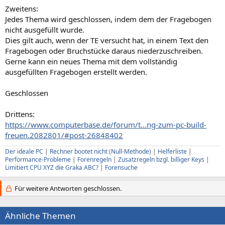
Zweitens:
Jedes Thema wird geschlossen, indem dem der Fragebogen
nicht ausgefüllt wurde.
Dies gilt auch, wenn der TE versucht hat, in einem Text den
Fragebogen oder Bruchstücke daraus niederzuschreiben.
Gerne kann ein neues Thema mit dem vollständig
ausgefüllten Fragebogen erstellt werden.
Geschlossen
Drittens:
https://www.computerbase.de/forum/t...ng-zum-pc-build-
freuen.2082801/#post-26848402
Der ideale PC
|
Rechner bootet nicht (Null-Methode)
|
Helferliste
|
Performance-Probleme
|
Forenregeln
|
Zusatzregeln bzgl. billiger Keys
|
Limitiert CPU XYZ die Graka ABC?
|
Forensuche
Für weitere Antworten geschlossen.
Ähnliche Themen