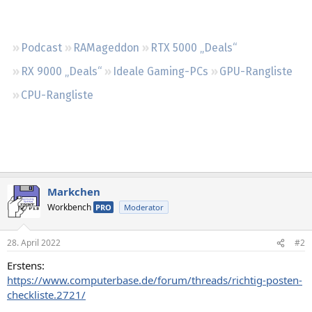
Regeln
Podcast
RAMageddon
RTX 5000 „Deals“
RX 9000 „Deals“
Ideale Gaming-PCs
GPU-Rangliste
CPU-Rangliste
Markchen
Workbench
PRO
Moderator
28. April 2022
#2
Erstens:
https://www.computerbase.de/forum/threads/richtig-posten-
checkliste.2721/