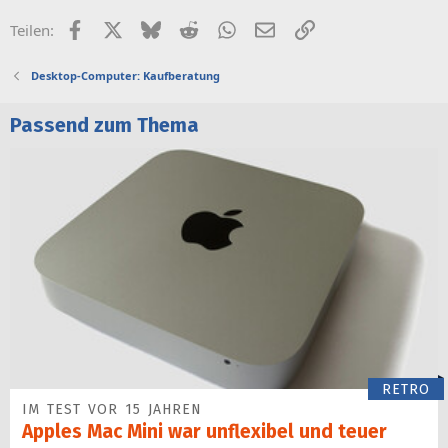
Facebook
X (Twitter)
Bluesky
Reddit
WhatsApp
E-Mail
Link
Teilen:
Desktop-Computer: Kaufberatung
Passend zum Thema
RETRO
IM TEST VOR 15 JAHREN
Apples Mac Mini war unflexibel und teuer