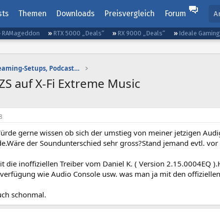
sts
Themen
Downloads
Preisvergleich
Forum
A
RAMageddon
RTX 5000 „Deals“
RX 9000 „Deals“
Ideale Gamin
Gaming-Audio, Streaming-Setups, Podcasting etc.
ZS auf X-Fi Extreme Music
8
Würde gerne wissen ob sich der umstieg von meiner jetzigen Audi
e.Wäre der Soundunterschied sehr gross?Stand jemand evtl. vor 
it die inoffiziellen Treiber vom Daniel K. ( Version 2.15.0004EQ ).
 verfügung wie Audio Console usw. was man ja mit den offiziellen 
uch schonmal.