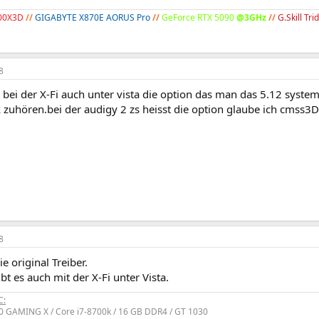
00X3D
//
GIGABYTE X870E AORUS Pro
//
GeForce RTX 5090
@3GHz
//
G.Skill T
8
 bei der X-Fi auch unter vista die option das man das 5.12 syste
 zuhören.bei der audigy 2 zs heisst die option glaube ich cmss3
8
e original Treiber.
 es auch mit der X-Fi unter Vista.
C:
 GAMING X / Core i7-8700k / 16 GB DDR4 / GT 1030