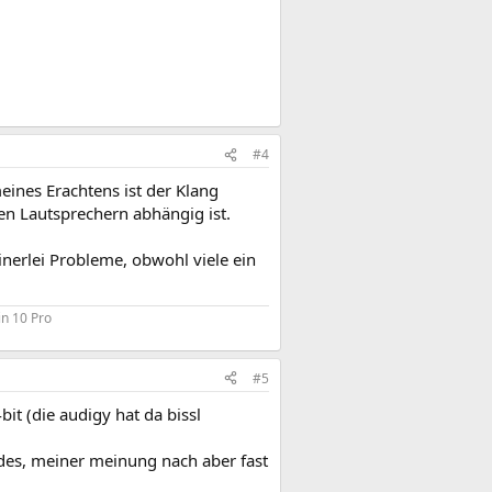
#4
ines Erachtens ist der Klang
en Lautsprechern abhängig ist.
nerlei Probleme, obwohl viele ein
in 10 Pro
#5
it (die audigy hat da bissl
odes, meiner meinung nach aber fast