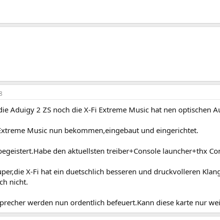
8
ie Aduigy 2 ZS noch die X-Fi Extreme Music hat nen optischen Aus
xtreme Music nun bekommen,eingebaut und eingerichtet.
 begeistert.Habe den aktuellsten treiber+Console launcher+thx Con
super,die X-Fi hat ein duetschlich besseren und druckvolleren Klang
ich nicht.
precher werden nun ordentlich befeuert.Kann diese karte nur we