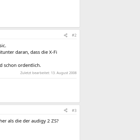
#2
ic.
tunter daran, dass die X-Fi
d schon ordentlich.
Zuletzt bearbeitet:
13. August 2008
#3
cher als die der audigy 2 ZS?