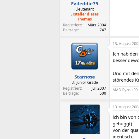
Evileddie79
Lieutenant
Ersteller dieses
Themas
Registriert
März 2004
Beiträge
747
13. August 200
Ich hab den
besser gewo
Und mit den
Starnose
störendes K
Lt. Junior Grade
Registriert
Juli 2007
AMD Ryzen R9 3
Beiträge
500
13. August 200
ich bin von 
gebuggt).
von der qual
identisch.