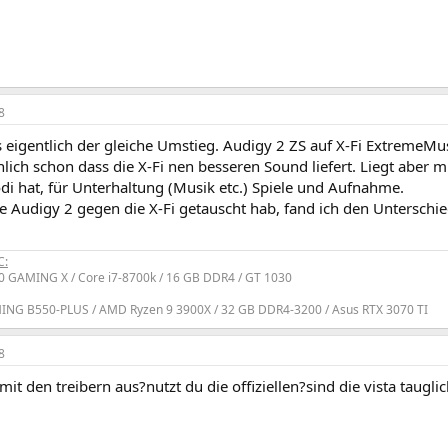
8
 eigentlich der gleiche Umstieg. Audigy 2 ZS auf X-Fi ExtremeMus
lich schon dass die X-Fi nen besseren Sound liefert. Liegt aber mi
di hat, für Unterhaltung (Musik etc.) Spiele und Aufnahme.
e Audigy 2 gegen die X-Fi getauscht hab, fand ich den Unterschie
C:
 GAMING X / Core i7-8700k / 16 GB DDR4 / GT 1030
NG B550-PLUS / AMD Ryzen 9 3900X / 32 GB DDR4-3200 / Asus RTX 3070 TI
8
 mit den treibern aus?nutzt du die offiziellen?sind die vista taugli