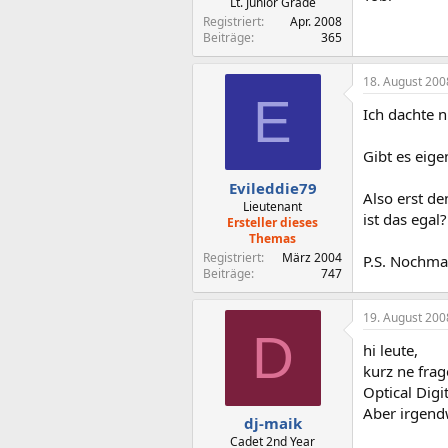
Lt. Junior Grade
Registriert
Apr. 2008
Beiträge
365
18. August 200
E
Ich dachte n
Gibt es eige
Evileddie79
Also erst d
Lieutenant
ist das egal?
Ersteller dieses
Themas
Registriert
März 2004
P.S. Nochmal
Beiträge
747
19. August 200
D
hi leute,
kurz ne fra
Optical Dig
Aber irgendw
dj-maik
Cadet 2nd Year