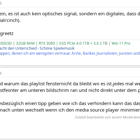
8
in, es ist auch kein optisches signal, sondern ein digitales, dass 
al/cinch).
 greetz
00X3D | 32GB RAM | RTX 3080 | SSD PCIe 4.0 1TB + 3.0 2 TB | Win 11 Pro
cht den Unterschied - Schöne Spielemusik
ppen, denen ich am wenigsten vertraue: Ärzte, Banker, Journalisten, Juristen und P
8
 warum das playlist fensternicht da bleibt wo es ist.jedes mal 
listfesnter am unteren bildschrim ran und nicht direkt unter dem p
esbezüglich enien tipp geben wie ich das verhindern kann das da
n nach unten wechselt wenn ich den media source player minimier
Zuletzt bearbeitet von einem Moderato