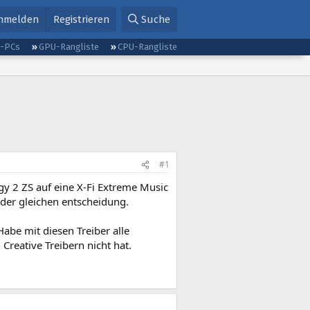
nmelden
Registrieren
Suche
g-PCs
GPU-Rangliste
CPU-Rangliste
#1
gy 2 ZS auf eine X-Fi Extreme Music
der gleichen entscheidung.
Habe mit diesen Treiber alle
Creative Treibern nicht hat.