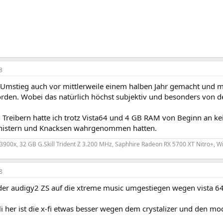
8
 Umstieg auch vor mittlerweile einem halben Jahr gemacht und me
rden. Wobei das natürlich höchst subjektiv und besonders von d
 Treibern hatte ich trotz Vista64 und 4 GB RAM von Beginn an kei
nistern und Knacksen wahrgenommen hatten.
900x, 32 GB G.Skill Trident Z 3.200 MHz, Saphhire Radeon RX 5700 XT Nitro+, W
8
der audigy2 ZS auf die xtreme music umgestiegen wegen vista 64b
i her ist die x-fi etwas besser wegen dem crystalizer und den m