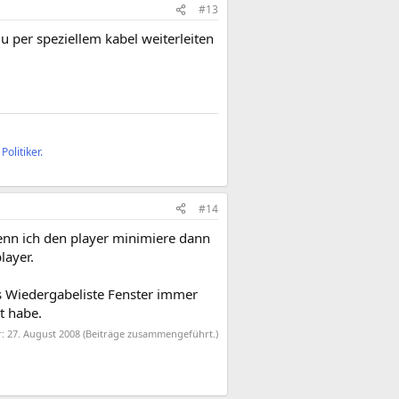
#13
du per speziellem kabel weiterleiten
olitiker.
#14
wenn ich den player minimiere dann
layer.
s Wiedergabeliste Fenster immer
t habe.
r:
27. August 2008
(Beiträge zusammengeführt.)