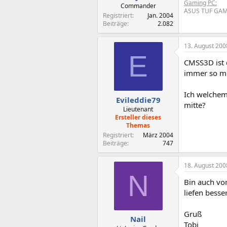
Gaming PC:
Commander
ASUS TUF GAMI
Registriert
Jan. 2004
Beiträge
2.082
13. August 200
E
CMSS3D ist d
immer so me
Ich welchem
Evileddie79
mitte?
Lieutenant
Ersteller dieses
Themas
Registriert
März 2004
Beiträge
747
18. August 200
N
Bin auch vo
liefen besse
Gruß
Nail
Tobi