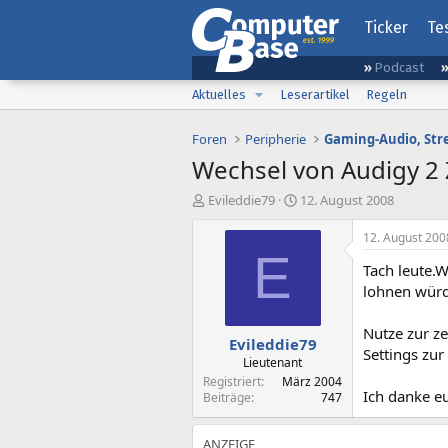
Ticker
Te
Podcast
Aktuelles
Leserartikel
Regeln
Foren
Peripherie
Wechsel von Audigy 2 
E
E
Evileddie79
12. August 2008
r
r
s
s
12. August 200
t
t
E
Tach leute.
e
e
l
l
lohnen würd
l
l
e
t
Nutze zur ze
Evileddie79
r
a
Settings zur
m
Lieutenant
Registriert
März 2004
Ich danke e
Beiträge
747