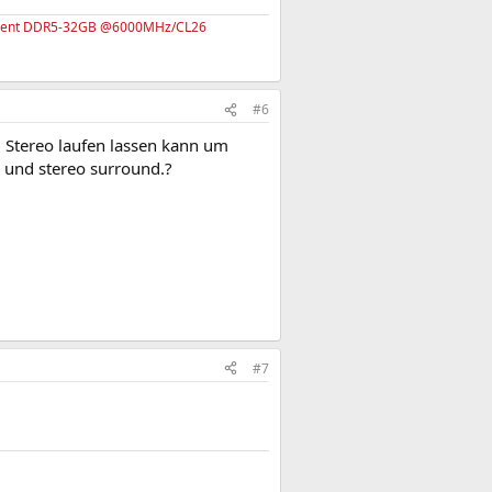
rident DDR5-32GB @6000MHz/CL26
#6
m Stereo laufen lassen kann um
D und stereo surround.?
#7