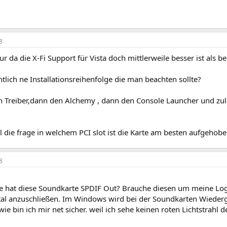
8
ur da die X-Fi Support für Vista doch mittlerweile besser ist als be
ntlich ne Installationsreihenfolge die man beachten sollte?
en Treiber,dann den Alchemy , dann den Console Launcher und zu
 die frage in welchem PCI slot ist die Karte am besten aufgehob
8
ge hat diese Soundkarte SPDIF Out? Brauche diesen um meine Log
ital anzuschließen. Im Windows wird bei der Soundkarten Wieder
ie bin ich mir net sicher. weil ich sehe keinen roten Lichtstrah