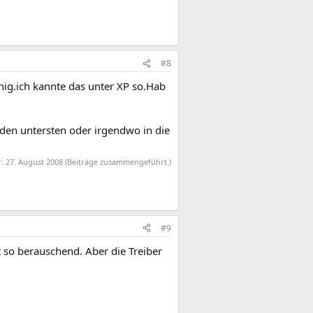
#8
hig.ich kannte das unter XP so.Hab
den untersten oder irgendwo in die
r:
27. August 2008
(Beiträge zusammengeführt.)
#9
 so berauschend. Aber die Treiber