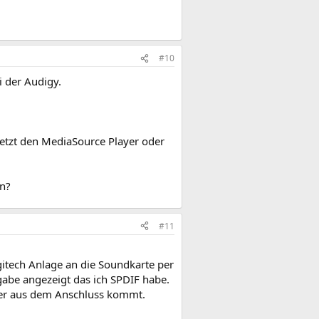
#10
i der Audigy.
letzt den MediaSource Player oder
en?
#11
itech Anlage an die Soundkarte per
gabe angezeigt das ich SPDIF habe.
l der aus dem Anschluss kommt.