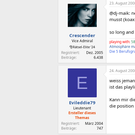
23. August 200
@dj-maik: ne
musst (koaxi
so long and
Crescender
Vice Admiral
playing with:
58
Atmosphäre ma
🎅Rätsel-Elite ’24
Die 5 Berufsgru
Registriert
Dez. 2005
Beiträge
6.438
24. August 200
E
weiss jemand
ist das play
Kann mir di
Evileddie79
die positio
Lieutenant
Ersteller dieses
Themas
Registriert
März 2004
Beiträge
747