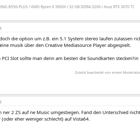
NG B550-PLUS / AMD Ryzen 9 3900X / 32 GB DDR4-3200 / Asus RTX 3070 TI
8
och die option um z.B. ein 5.1 System stereo laufen zulassen ric
ine musik über den Creative Mediasource Player abgespielt.
 PCI Slot sollte man denn am besten die Soundkarten stecken?in 
Zuletzt bearbeitet von einem Moderato
8
n ner 2 ZS auf ne Music umgestiegen. Fand den Unterschied nicht
r (oder eher weniger schlecht) auf Vista64.