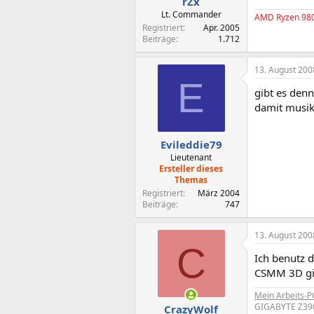
rZx
Lt. Commander
AMD Ryzen 98
Registriert
Apr. 2005
Beiträge
1.712
13. August 200
E
gibt es denn
damit musik
Evileddie79
Lieutenant
Ersteller dieses
Themas
Registriert
März 2004
Beiträge
747
13. August 200
C
Ich benutz di
CSMM 3D gibt
Mein Arbeits-P
GIGABYTE Z390
CrazyWolf