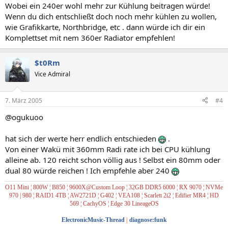
Wobei ein 240er wohl mehr zur Kühlung beitragen würde!
Wenn du dich entschließt doch noch mehr kühlen zu wollen,
wie Grafikkarte, Northbridge, etc . dann würde ich dir ein
Komplettset mit nem 360er Radiator empfehlen!
$t0Rm
Vice Admiral
7. März 2005
#4
@ogukuoo
hat sich der werte herr endlich entschieden
.
Von einer Wakü mit 360mm Radi rate ich bei CPU kühlung
alleine ab. 120 reicht schon völlig aus ! Selbst ein 80mm oder
dual 80 würde reichen ! Ich empfehle aber 240
O11 Mini ¦ 800W ¦ B850 ¦ 9600X@Custom Loop ¦ 32GB DDR5 6000 ¦ RX 9070 ¦ NVMe
970 | 980
¦ RAID1
4TB ¦ AW2721D ¦ G402 ¦ VEA108 ¦ Scarlett 2i2
¦ Edifier MR4
¦
HD
569
¦
CachyOS
¦
Edge 30 LineageOS
ElectronicMusic-Thread
|
diagnose:funk