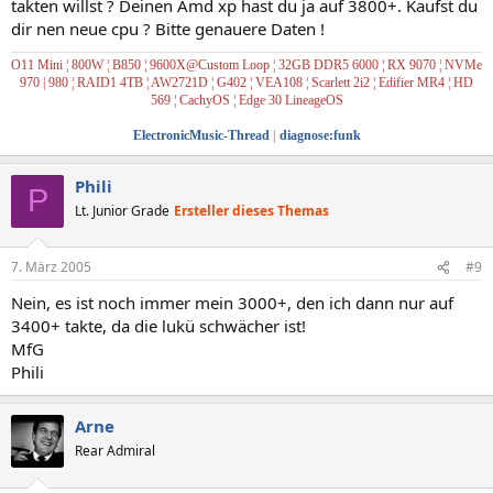
takten willst ? Deinen Amd xp hast du ja auf 3800+. Kaufst du
dir nen neue cpu ? Bitte genauere Daten !
O11 Mini ¦ 800W ¦ B850 ¦ 9600X@Custom Loop ¦ 32GB DDR5 6000 ¦ RX 9070 ¦ NVMe
970 | 980
¦ RAID1
4TB ¦ AW2721D ¦ G402 ¦ VEA108 ¦ Scarlett 2i2
¦ Edifier MR4
¦
HD
569
¦
CachyOS
¦
Edge 30 LineageOS
ElectronicMusic-Thread
|
diagnose:funk
Phili
P
Lt. Junior Grade
Ersteller dieses Themas
7. März 2005
#9
Nein, es ist noch immer mein 3000+, den ich dann nur auf
3400+ takte, da die lukü schwächer ist!
MfG
Phili
Arne
Rear Admiral