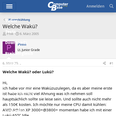
Hauptmenü
Anmelden
Wasserkühlung
Ticker
Welche Wakü?
Tests
E
E
Phili
6. März 2005
r
r
Downloads
s
s
Phili
P
t
t
Lt. Junior Grade
e
e
Preisvergleich
l
l
l
l
6. März 2005
#1
Forum
e
t
r
a
Welche Wakü? oder Lukü?
Aktuelles
m
Hi,
Empfohlene Inhalte
ich habe vor mir eine Waküzuzulegen, da es aber meine erste
Neue Beiträge
ist habe ich nicht viel Ahnung was ich nehmen soll
hauptsächlich sollte sie leise sein. Und sollte auch nicht mehr
Neueste Aktivitäten
als 150€ kosten. Ich möchte nur meine CPU damit kühlen:
AMD Athlon XP 3000+@3800+ momentan habe ich mit einer
Leserartikel
Lukü 65°C Idle.