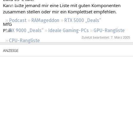
Regeln
Kann bitte jemand mir eine Liste mit guten Komponenten
zusammen stellen oder mir ein Komplettset empfehlen.
Podcast
RAMageddon
RTX 5000 „Deals“
MfG
Phili
RX 9000 „Deals“
Ideale Gaming-PCs
GPU-Rangliste
Zuletzt bearbeitet:
7. März 2005
CPU-Rangliste