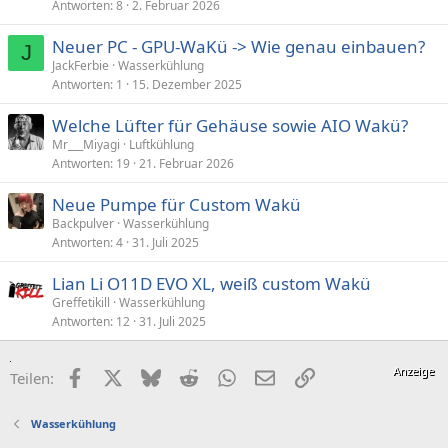
Antworten
8
2. Februar 2026
Neuer PC - GPU-WaKü -> Wie genau einbauen?
J
JackFerbie
Wasserkühlung
Antworten
1
15. Dezember 2025
Welche Lüfter für Gehäuse sowie AIO Wakü?
Mr___Miyagi
Luftkühlung
Antworten
19
21. Februar 2026
Neue Pumpe für Custom Wakü
Backpulver
Wasserkühlung
Antworten
4
31. Juli 2025
Lian Li O11D EVO XL, weiß custom Wakü
Greffetikill
Wasserkühlung
Antworten
12
31. Juli 2025
Facebook
X (Twitter)
Bluesky
Reddit
WhatsApp
E-Mail
Link
Teilen:
Wasserkühlung