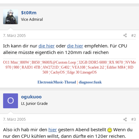
$t0Rm
Vice Admiral
7. März 2005
#2
Ich kann dir nur
die hier
oder
die hier
empfehlen. Für CPU
alleine müsste eigentlich ein 120mm radi reichen
O11 Mini ¦ 800W ¦ B850 ¦ 9600X@Custom Loop ¦ 32GB DDR5 6000 ¦ RX 9070 ¦ NVMe
970 | 980
¦ RAID1
4TB ¦ AW2721D ¦ G402 ¦ VEA108 ¦ Scarlett 2i2
¦ Edifier MR4
¦
HD
569
¦
CachyOS
¦
Edge 30 LineageOS
ElectronicMusic-Thread
|
diagnose:funk
ogukuoo
O
Lt. Junior Grade
7. März 2005
#3
Also ich hab mir den
hier
gestern Abend bestellt
Wenn du
nur den CPU kühlen willst, dann dürfte ein 120er reichen.