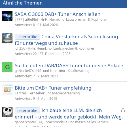
Ähnliche Themen
SABA C 3000 DAB+ Tuner Anschließen
|TFP|LittleREd
Hi-Fi, Heimkino, Lautsprecher & Kopfhörer
Antworten
6
21. Mai 2026
China Verstärker als Soundlösung
Leserartikel
für unterwegs und zuhause
ich256
Hi-Fi, Heimkino, Lautsprecher & Kopfhörer
Antworten
22
27. Dezember 2025
Suche guten DAB/DAB+ Tuner für meine Anlage
G
garfunkel74
HiFi und Heimkino - Kaufberatung
Antworten
7
7. März 2022
Bitte um DAB+ Tuner empfehlung
Farcrei
Fernseher und Media-Streaming
Antworten
9
2. April 2019
Ich baue eine LLM, die sich
Leserartikel
e
erinnert – und werde dafür geblockt. Mein Weg.
s
gabbercopter
KI, Sprachmodelle und maschinelles Lernen