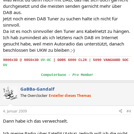
durchgesetzt und die meisten senden garnicht mehr über
DAB aus.
Jetzt noch einen DAB Tuner zu suchen halte ich nicht für
sinnvoll.
Da ist es noch sinnvoller den Tuner ans Kabelnetzt zu hängen.
Ich hab zumindest als ich letztens nach DAB im Internet
gesucht habe, weil mein Autoradio das unterstützt, danach
beschlossen bei UKW zu bleiben ;-)
9800x3D @ 9850x3D
UV-OC
|
DDR5 6000 CL28
|
5090 VANGUARD SOC
UV
Computerbase -
Pro
Member
GaBBa-Gandalf
The Overclocker
Ersteller dieses Themas
4. Januar 2009
#4
Dann habe ich das verwechselt.
Ich meine Radio über Satellit (Astra). Jedoch will ich die nicht