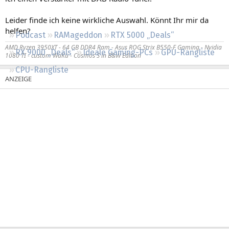
Regeln
Leider finde ich keine wirkliche Auswahl. Könnt Ihr mir da
helfen?
Podcast
RAMageddon
RTX 5000 „Deals“
AMD Ryzen 3950XT - 64 GB DDR4 Ram - Asus ROG Strix B550-F Gaming - Nvidia
RX 9000 „Deals“
Ideale Gaming-PCs
GPU-Rangliste
1080 TI - custom WaKü - Cosmos S in B&W Edition
CPU-Rangliste