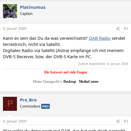
Platinumus
Captain
4. Januar 2009
#2
Kann es sein das Du da was verwechselst?
DAB Radio
sendet
terrestrisch, nicht via Satellit.
Digitales Radio via Satellit (Astra) empfange ich mit meinem
DVB-S Receiver, bzw. der DVB-S Karte im PC.
Zuletzt bearbeitet:
4. Januar 2009
Die Antwort auf viele Fragen
Meine Tamagochi's:
Desktop
-
MediaCenter
Pro_Bro
P
Commodore
PRO
4. Januar 2009
#3
Was willst du denn noch mit DAB, das hat sich doch garnicht