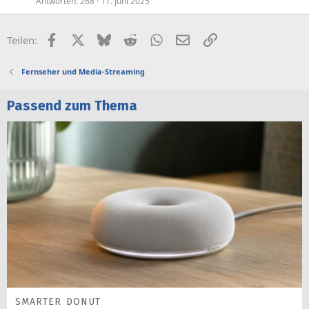
p
Antworten
268
11. Juni 2025
e
r
Facebook
X (Twitter)
Bluesky
Reddit
WhatsApp
E-Mail
Link
Teilen:
r
t
Fernseher und Media-Streaming
Passend zum Thema
SMARTER DONUT