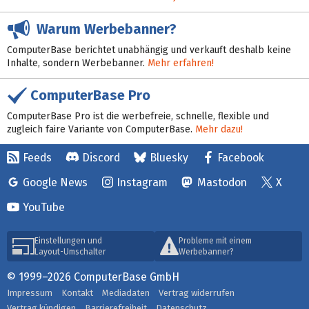
Warum Werbebanner?
ComputerBase berichtet unabhängig und verkauft deshalb keine
Inhalte, sondern Werbebanner.
Mehr erfahren!
ComputerBase Pro
ComputerBase Pro ist die werbefreie, schnelle, flexible und
zugleich faire Variante von ComputerBase.
Mehr dazu!
Feeds
Discord
Bluesky
Facebook
Google News
Instagram
Mastodon
X
YouTube
Einstellungen und
Probleme mit einem
Layout-Umschalter
Werbebanner?
© 1999–2026 ComputerBase GmbH
Impressum
Kontakt
Mediadaten
Vertrag widerrufen
Vertrag kündigen
Barrierefreiheit
Datenschutz