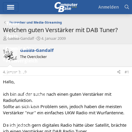
Hauptmenü
Anmelden
Fernseher und Media-Streaming
Ticker
Welchen guten Verstärker mit DAB Tuner?
Tests
E
E
GaBBa-Gandalf
4. Januar 2009
r
r
Downloads
s
s
GaBBa-Gandalf
t
t
The Overclocker
e
e
Preisvergleich
l
l
l
l
4. Januar 2009
#1
Forum
e
t
r
a
Hallo,
Aktuelles
m
ich bin auf der suche nach einen guten Verstärker mit
Empfohlene Inhalte
Radiofunktion.
Neue Beiträge
Sollte an sich kein Problem sein, jedoch haben die meisten
Verstärker "nur" ein einfaches UKW Radio mit Wurfantenne.
Neueste Aktivitäten
Da ich jedoch gern digitales Radio hätte über Satellit, brächte
Leserartikel
ich einen Verstärker mit DAB Radio Tuner.