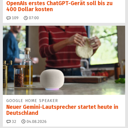
OpenAIs erstes ChatGPT-Gerät soll bis zu
400 Dollar kosten
Kommentare
109
07:00
GOOGLE HOME SPEAKER
Neuer Gemini-Laut­spre­cher startet heu­te in
Deutschland
Kommentare
32
04.08.2026