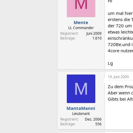
M
Hi
um mal hier 
erstens die 
Mente
der 720 um 
Lt. Commander
etwas leicht
Registriert
Juni 2009
einschränkun
Beiträge
1.610
720Be.und in
4core nutze
Lg
19. Juni 2009
M
Zu dem Proz
Aber wenn d
Gibts bei A
MantaManni
Lieutenant
Registriert
Dez. 2006
Beiträge
556