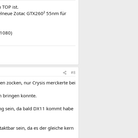
 TOP ist.
gelneue Zotac GTX260² 55nm für
"1080)
#8
en zocken, nur Crysis merckerte bei
n bringen konnte.
sung sein, da bald DX11 kommt habe
taktbar sein, da es der gleiche kern