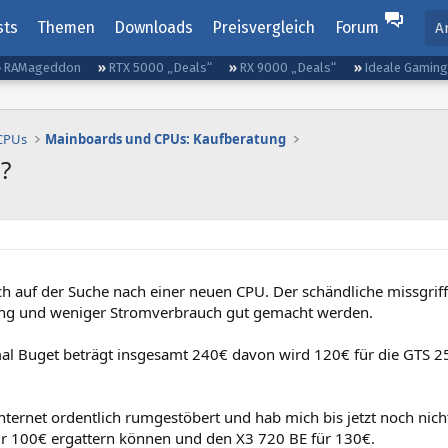
sts
Themen
Downloads
Preisvergleich
Forum
A
RAMageddon
RTX 5000 „Deals“
RX 9000 „Deals“
Ideale Gamin
 CPUs
Mainboards und CPUs: Kaufberatung
?
ich auf der Suche nach einer neuen CPU. Der schändliche missgri
ng und weniger Stromverbrauch gut gemacht werden.
l Buget beträgt insgesamt 240€ davon wird 120€ für die GTS 25
Internet ordentlich rumgestöbert und hab mich bis jetzt noch ni
ür 100€ ergattern können und den X3 720 BE für 130€.