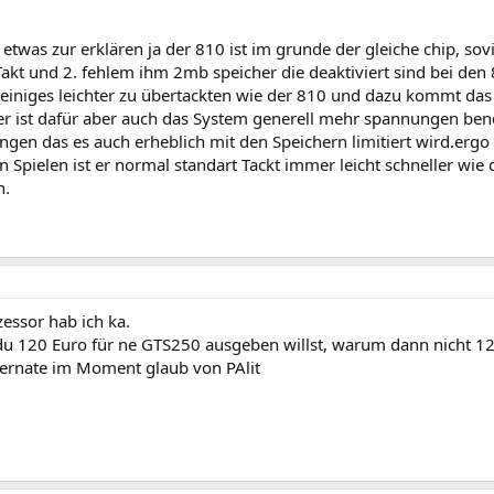
etwas zur erklären ja der 810 ist im grunde der gleiche chip, sovi
Takt und 2. fehlem ihm 2mb speicher die deaktiviert sind bei den 
einiges leichter zu übertackten wie der 810 und dazu kommt das
er ist dafür aber auch das System generell mehr spannungen benö
gen das es auch erheblich mit den Speichern limitiert wird.ergo l
 Spielen ist er normal standart Tackt immer leicht schneller wie d
n.
essor hab ich ka.
u 120 Euro für ne GTS250 ausgeben willst, warum dann nicht 127
lternate im Moment glaub von PAlit