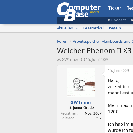
Ticker
Te
Podcast
Aktuelles
Leserartikel
Regeln
Foren
Arbeitsspeicher, Mainboards und
Welcher Phenom II X3 
E
E
GW1nner
15. Juni 2009
r
r
s
s
15. Juni 2009
t
t
Hallo,
e
e
l
l
zurzeit bin 
l
l
mehr Leistu
e
t
GW1nner
r
a
Mein maxima
m
Lt. Junior Grade
120€.
Registriert
Nov. 2007
Beiträge
397
Ich hab im 
würde ich f