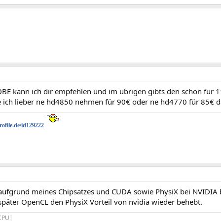
0BE kann ich dir empfehlen und im übrigen gibts den schon für 
 ich lieber ne hd4850 nehmen für 90€ oder ne hd4770 für 85€ da
ofile.de/id129222
aufgrund meines Chipsatzes und CUDA sowie PhysiX bei NVIDIA 
päter OpenCL den PhysiX Vorteil von nvidia wieder behebt.
|CPU|