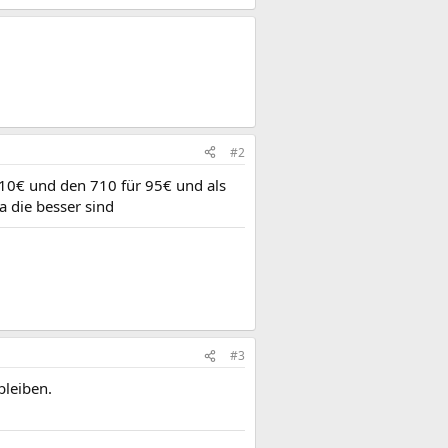
#2
110€ und den 710 für 95€ und als
 die besser sind
#3
bleiben.