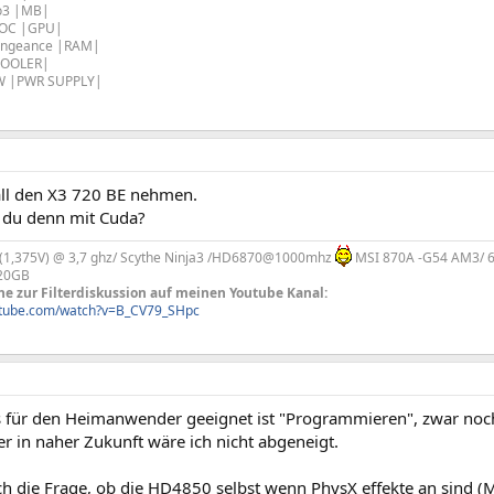
o3 |MB|
 OC |GPU|
engeance |RAM|
COOLER|
0W |PWR SUPPLY|
all den X3 720 BE nehmen.
 du denn mit Cuda?
 (1,375V) @ 3,7 ghz/ Scythe Ninja3 /HD6870@1000mhz
MSI 870A -G54 AM3/ 6
320GB
he zur Filterdiskussion auf meinen Youtube Kanal:
utube.com/watch?v=B_CV79_SHpc
für den Heimanwender geeignet ist "Programmieren", zwar noch ni
r in naher Zukunft wäre ich nicht abgeneigt.
h die Frage, ob die HD4850 selbst wenn PhysX effekte an sind (M