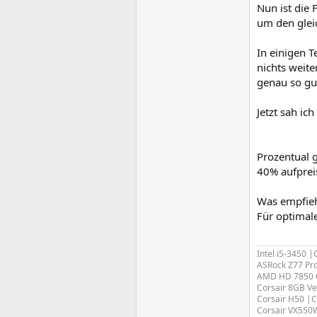
Nun ist die 
um den glei
In einigen T
nichts weite
genau so gut
Jetzt sah ic
Prozentual 
40% aufpreis
Was empfieh
Für optimal
Intel i5-3450 
ASRock Z77 Pr
AMD HD 7850
Corsair 8GB V
Corsair H50 |
Corsair VX55