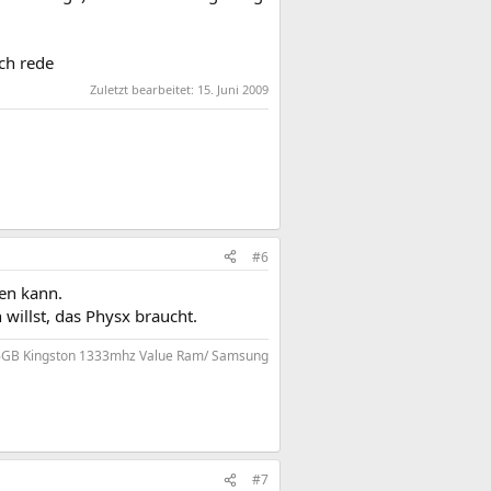
ch rede
Zuletzt bearbeitet:
15. Juni 2009
#6
len kann.
illst, das Physx braucht.
GB Kingston 1333mhz Value Ram/ Samsung
#7