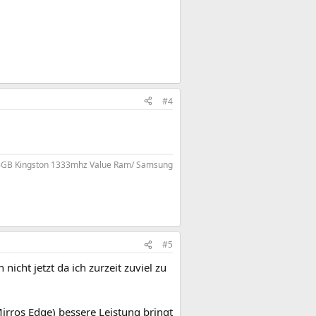
#4
GB Kingston 1333mhz Value Ram/ Samsung
#5
cht jetzt da ich zurzeit zuviel zu
irros Edge) bessere Leistung bringt