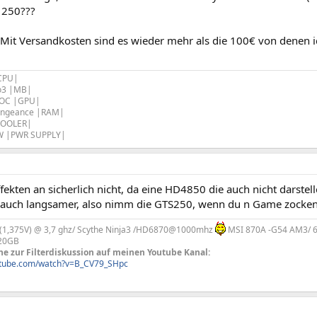
S 250???
Mit Versandkosten sind es wieder mehr als die 100€ von denen i
|CPU|
o3 |MB|
 OC |GPU|
engeance |RAM|
COOLER|
0W |PWR SUPPLY|
fekten an sicherlich nicht, da eine HD4850 die auch nicht darstel
e auch langsamer, also nimm die GTS250, wenn du n Game zocken w
 (1,375V) @ 3,7 ghz/ Scythe Ninja3 /HD6870@1000mhz
MSI 870A -G54 AM3/ 6
320GB
he zur Filterdiskussion auf meinen Youtube Kanal:
utube.com/watch?v=B_CV79_SHpc