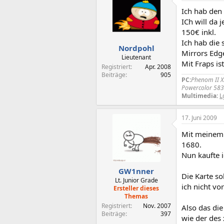
Ich hab den 
ICh will da
150€ inkl.
Ich hab die 
Nordpohl
Mirrors Edge
Lieutenant
Mit Fraps is
Registriert
Apr. 2008
Beiträge
905
PC:
Phenom II X
Powercolor 5830
Multimedia:
L
17. Juni 2009
Mit meinem j
1680.
Nun kaufte i
GW1nner
Die Karte so
Lt. Junior Grade
ich nicht vo
Ersteller dieses
Themas
Registriert
Nov. 2007
Also das die
Beiträge
397
wie der des 