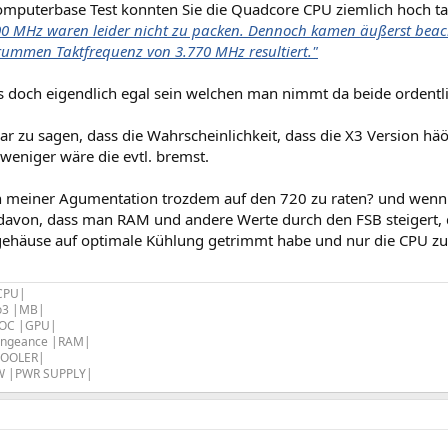
mputerbase Test konnten Sie die Quadcore CPU ziemlich hoch ta
00 MHz waren leider nicht zu packen. Dennoch kamen äußerst beac
rummen Taktfrequenz von 3.770 MHz resultiert."
es doch eigendlich egal sein welchen man nimmt da beide ordentl
r zu sagen, dass die Wahrscheinlichkeit, dass die X3 Version häö
weniger wäre die evtl. bremst.
ach meiner Agumentation trozdem auf den 720 zu raten? und wen
avon, dass man RAM und andere Werte durch den FSB steigert, d
gehäuse auf optimale Kühlung getrimmt habe und nur die CPU zurz
|CPU|
o3 |MB|
 OC |GPU|
engeance |RAM|
COOLER|
0W |PWR SUPPLY|