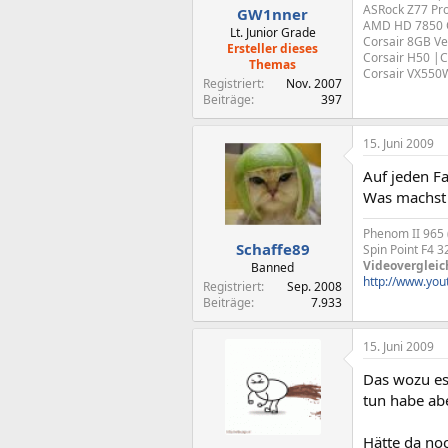
ASRock Z77 Pr
GW1nner
AMD HD 7850
Lt. Junior Grade
Corsair 8GB V
Ersteller dieses
Corsair H50 |
Themas
Corsair VX55
Registriert
Nov. 2007
Beiträge
397
15. Juni 2009
Auf jeden F
Was machst
Phenom II 965
Schaffe89
Spin Point F4 
Videovergleic
Banned
http://www.yo
Registriert
Sep. 2008
Beiträge
7.933
15. Juni 2009
Das wozu es 
tun habe abe
Hätte da noc