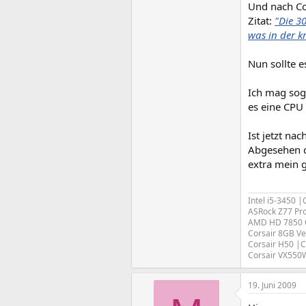
Und nach Co
Zitat:
"Die 3
was in der k
Nun sollte 
Ich mag soga
es eine CPU 
Ist jetzt n
Abgesehen d
extra mein 
Intel i5-3450 
ASRock Z77 Pr
AMD HD 7850
Corsair 8GB V
Corsair H50 |
Corsair VX55
19. Juni 2009