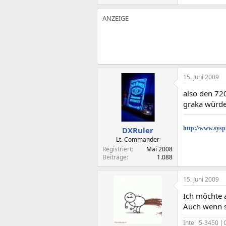
15. Juni 2009
also den 72
graka würde
http://www.syspr
DXRuler
Lt. Commander
Registriert
Mai 2008
Beiträge
1.088
15. Juni 2009
Ich möchte 
Auch wenn s
Intel i5-3450 