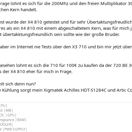
Frage lohnt es sich für die 200Mhz und den freien Multiplikator 
chen Kern handelt.
est wurde der X4 810 getestet und für sehr Übertaktungsfreudlich
res als ein X4 810 mit einem abgeschaltetem Kern, was für mich ja
 übertakktungsfreundlich sein sollte wie der große Bruder.
h aber im Internet nie Tests über den X3 710 und bin mir jetzt üb
gesehen lohnt es sich die 710 für 100€ zu kaufen da der 720 BE 
 der X4 810 eher für mich in Frage.
lt sich denn nun?
e Kühlung sorgt mein Xigmatek Achilles HDT-S1284C und Artic Co
|CPU|
o3 |MB|
 OC |GPU|
engeance |RAM|
COOLER|
0W |PWR SUPPLY|