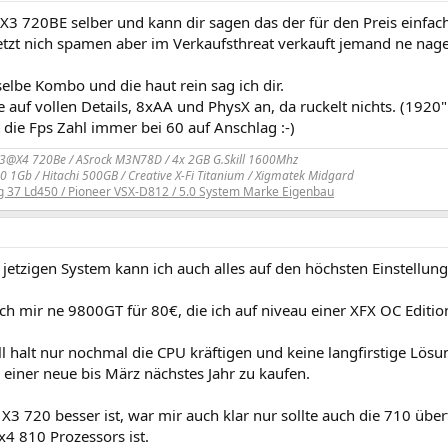
X3 720BE selber und kann dir sagen das der für den Preis einfach
 jetzt nich spamen aber im Verkaufsthreat verkauft jemand ne na
selbe Kombo und die haut rein sag ich dir.
 auf vollen Details, 8xAA und PhysX an, da ruckelt nichts. (1920
t die Fps Zahl immer bei 60 auf Anschlag :-)
3@X4 720Be / ASrock M3N78D / 4x 2GB G.Skill 1600Mhz
 1Gb / Hitachi 500GB / Creative X-Fi Titanium / Xigmatek Midgard
g 37 Ld450 / Pioneer VSX-D812 / 5.0 System Marke Eigenbau
etzigen System kann ich auch alles auf den höchsten Einstellung
ch mir ne 9800GT für 80€, die ich auf niveau einer XFX OC Editio
ll halt nur nochmal die CPU kräftigen und keine langfirstige Lö
r einer neue bis März nächstes Jahr zu kaufen.
 X3 720 besser ist, war mir auch klar nur sollte auch die 710 über
x4 810 Prozessors ist.