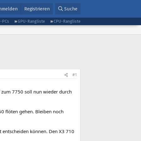
nmelden
Registrieren
Suche
g-PCs
GPU-Rangliste
CPU-Rangliste
#1
ff zum 7750 soll nun wieder durch
0 flöten gehen. Bleiben noch
cht entscheiden können. Den X3 710