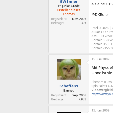
GW1nner
als eine GT
Lt. Junior Grade
Ersteller dieses
Themas
@DXRuler | 
Registriert
Nov. 2007
Beiträge
397
Intel i5-3450 
ASRock Z77 Pr
AMD HD 7850
Corsair 8GB V
Corsair H50 |
Corsair VX55
15. Juni 2009
Mit Physx ef
Ohne ist si
Phenom II 965
Schaffe89
Spin Point F4 
Videovergleic
Banned
http://www.yo
Registriert
Sep. 2008
Beiträge
7.933
15. Juni 2009