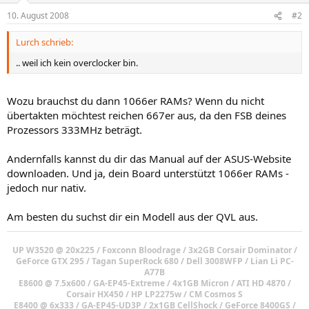
10. August 2008
#2
Lurch schrieb:
.. weil ich kein overclocker bin.
Wozu brauchst du dann 1066er RAMs? Wenn du nicht
übertakten möchtest reichen 667er aus, da den FSB deines
Prozessors 333MHz beträgt.
Andernfalls kannst du dir das Manual auf der ASUS-Website
downloaden. Und ja, dein Board unterstützt 1066er RAMs -
jedoch nur nativ.
Am besten du suchst dir ein Modell aus der QVL aus.
UP W3520 @ 20x225 / Foxconn Bloodrage / 3x2GB Corsair Dominator /
GeForce GTX 295 / Tagan SuperRock 680 / Dell 3008WFP / Lian Li PC-
A77B
E8600 @ 7.5x600 / GA-EP45-Extreme / 4x1GB Micron / ATI HD 4870 /
Corsair HX450 / HP LP2275w / CM Cosmos S
E8400 @ 6x333 / GA-EP45-UD3P / 2x1GB CellShock / GeForce 8400GS /