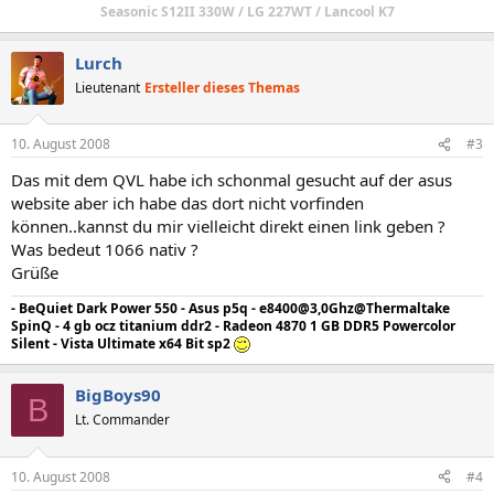
Seasonic S12II 330W / LG 227WT / Lancool K7
Lurch
Lieutenant
Ersteller dieses Themas
10. August 2008
#3
Das mit dem QVL habe ich schonmal gesucht auf der asus
website aber ich habe das dort nicht vorfinden
können..kannst du mir vielleicht direkt einen link geben ?
Was bedeut 1066 nativ ?
Grüße
- BeQuiet Dark Power 550 - Asus p5q - e8400@3,0Ghz@Thermaltake
SpinQ - 4 gb ocz titanium ddr2 - Radeon 4870 1 GB DDR5 Powercolor
Silent - Vista Ultimate x64 Bit sp2
BigBoys90
B
Lt. Commander
10. August 2008
#4