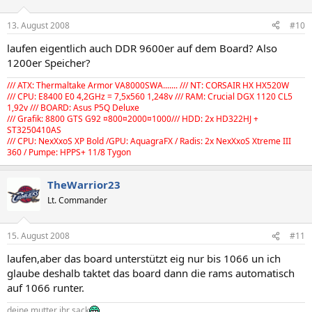
13. August 2008
#10
laufen eigentlich auch DDR 9600er auf dem Board? Also
1200er Speicher?
/// ATX: Thermaltake Armor VA8000SWA....... /// NT: CORSAIR HX HX520W
/// CPU: E8400 E0 4,2GHz = 7,5x560 1,248v /// RAM: Crucial DGX 1120 CL5
1,92v /// BOARD: Asus P5Q Deluxe
/// Grafik: 8800 GTS G92 ¤800¤2000¤1000/// HDD: 2x HD322HJ +
ST3250410AS
/// CPU: NexXxoS XP Bold /GPU: AquagraFX / Radis: 2x NexXxoS Xtreme III
360 / Pumpe: HPPS+ 11/8 Tygon
TheWarrior23
Lt. Commander
15. August 2008
#11
laufen,aber das board unterstützt eig nur bis 1066 un ich
glaube deshalb taktet das board dann die rams automatisch
auf 1066 runter.
deine mutter ihr sack