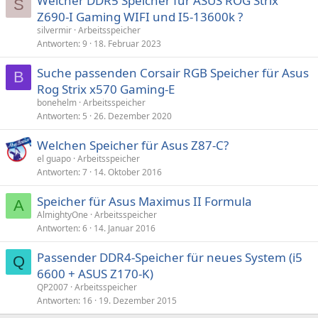
Welcher DDR5 Speicher für ASUS ROG Strix
S
Z690-I Gaming WIFI und I5-13600k ?
silvermir
Arbeitsspeicher
Antworten
9
18. Februar 2023
Suche passenden Corsair RGB Speicher für Asus
B
Rog Strix x570 Gaming-E
bonehelm
Arbeitsspeicher
Antworten
5
26. Dezember 2020
Welchen Speicher für Asus Z87-C?
el guapo
Arbeitsspeicher
Antworten
7
14. Oktober 2016
Speicher für Asus Maximus II Formula
A
AlmightyOne
Arbeitsspeicher
Antworten
6
14. Januar 2016
Passender DDR4-Speicher für neues System (i5
Q
6600 + ASUS Z170-K)
QP2007
Arbeitsspeicher
Antworten
16
19. Dezember 2015