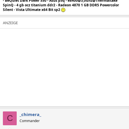
- BeQuiet Dark Power 550 - Asus p5q - e8400@3,0Ghz@Thermaltake
SpinQ - 4 gb ocz titanium ddr2 - Radeon 4870 1 GB DDR5 Powercolor
Silent - Vista Ultimate x64 Bit sp2
_chimera_
C
Commander