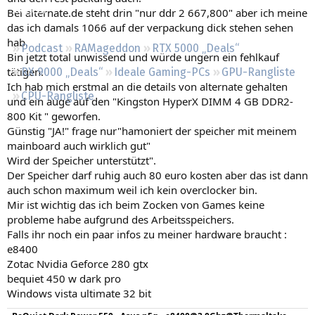
Regeln
Bei alternate.de steht drin "nur ddr 2 667,800" aber ich meine
das ich damals 1066 auf der verpackung dick stehen sehen
hab.
Podcast
RAMageddon
RTX 5000 „Deals“
Bin jetzt total unwissend und würde ungern ein fehlkauf
tätigen.
RX 9000 „Deals“
Ideale Gaming-PCs
GPU-Rangliste
Ich hab mich erstmal an die details von alternate gehalten
CPU-Rangliste
und ein auge auf den "Kingston HyperX DIMM 4 GB DDR2-
800 Kit " geworfen.
Günstig "JA!" frage nur"hamoniert der speicher mit meinem
mainboard auch wirklich gut"
Wird der Speicher unterstützt".
Der Speicher darf ruhig auch 80 euro kosten aber das ist dann
auch schon maximum weil ich kein overclocker bin.
Mir ist wichtig das ich beim Zocken von Games keine
probleme habe aufgrund des Arbeitsspeichers.
Falls ihr noch ein paar infos zu meiner hardware braucht :
e8400
Zotac Nvidia Geforce 280 gtx
bequiet 450 w dark pro
Windows vista ultimate 32 bit