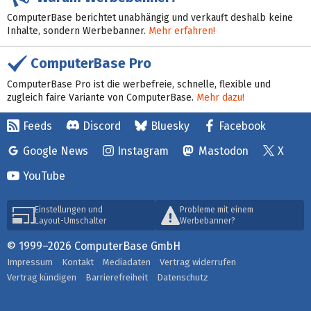
ComputerBase berichtet unabhängig und verkauft deshalb keine
Inhalte, sondern Werbebanner.
Mehr erfahren!
ComputerBase Pro
ComputerBase Pro ist die werbefreie, schnelle, flexible und
zugleich faire Variante von ComputerBase.
Mehr dazu!
Feeds
Discord
Bluesky
Facebook
Google News
Instagram
Mastodon
X
YouTube
Einstellungen und
Probleme mit einem
Layout-Umschalter
Werbebanner?
© 1999–2026 ComputerBase GmbH
Impressum
Kontakt
Mediadaten
Vertrag widerrufen
Vertrag kündigen
Barrierefreiheit
Datenschutz