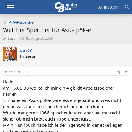
Hauptmenü
Anmelden
Arbeitsspeicher
Ticker
Welcher Speicher für Asus p5k-e
Tests
E
E
Lurch
10. August 2008
r
r
Downloads
s
s
Lurch
t
t
Lieutenant
e
e
Preisvergleich
l
l
l
l
10. August 2008
#1
Forum
e
t
r
a
Hallo,
Aktuelles
m
am 15.08.08 wollte ich mir ein 4 gb kit Arbeitsspeicher
kaufen.
Empfohlene Inhalte
Ich habe ein Asus p5k-e wireless eingebaut und weis nicht
Neue Beiträge
genau was für einen speicher ich am besten kaufe .
Würde mir gerne 1066 speicher kaufen aber bin mir nicht
Neueste Aktivitäten
sicher ob mein brett auch 1066 unterstützt.
Mein Handbuch habe ich leider irgentwo in der ecke liegen
Leserartikel
und den rest packung auch.