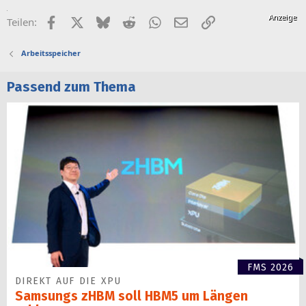
Facebook
X (Twitter)
Bluesky
Reddit
WhatsApp
E-Mail
Link
Teilen:
Arbeitsspeicher
Passend zum Thema
FMS 2026
DIREKT AUF DIE XPU
Samsungs zHBM soll HBM5 um Längen