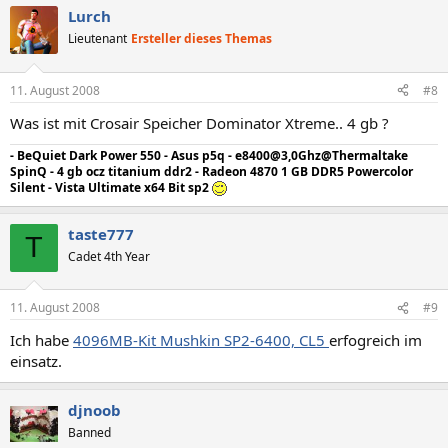
Lurch
Lieutenant
Ersteller dieses Themas
11. August 2008
#8
Was ist mit Crosair Speicher Dominator Xtreme.. 4 gb ?
- BeQuiet Dark Power 550 - Asus p5q - e8400@3,0Ghz@Thermaltake
SpinQ - 4 gb ocz titanium ddr2 - Radeon 4870 1 GB DDR5 Powercolor
Silent - Vista Ultimate x64 Bit sp2
taste777
T
Cadet 4th Year
11. August 2008
#9
Ich habe
4096MB-Kit Mushkin SP2-6400, CL5
erfogreich im
einsatz.
djnoob
Banned