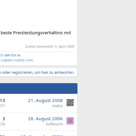
este Preisleistungsverhältnis mit
Zuletzt bearbeitet:
5. April 2005
TX 4
090 TUF OC
OC
CQ32G1
WQDHD 144Hz
 oder registrieren, um hier zu antworten.
13
21. August 2008
871
toebsi
3
26. August 2006
G
226
Gelbsucht