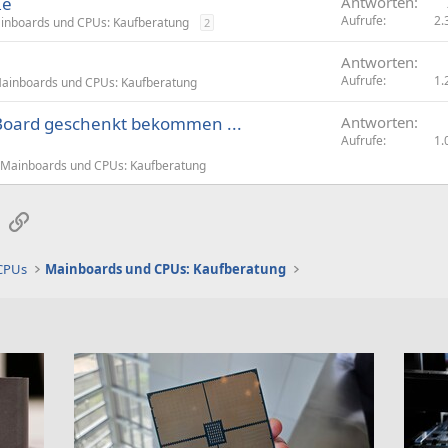
Ie
Antworten
Aufrufe
2.
inboards und CPUs: Kaufberatung
2
Antworten
Aufrufe
1.
ainboards und CPUs: Kaufberatung
Board geschenkt bekommen ...
Antworten
Aufrufe
1.
Mainboards und CPUs: Kaufberatung
sApp
E-Mail
Link
 CPUs
Mainboards und CPUs: Kaufberatung