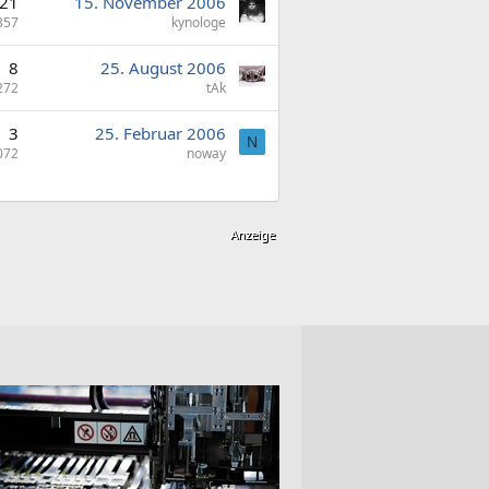
21
15. November 2006
357
kynologe
8
25. August 2006
272
tAk
3
25. Februar 2006
N
072
noway