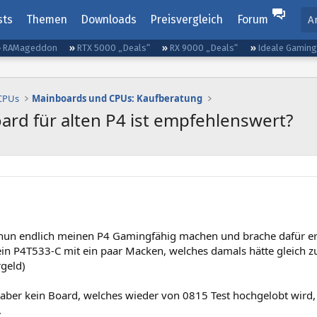
sts
Themen
Downloads
Preisvergleich
Forum
A
RAMageddon
RTX 5000 „Deals“
RX 9000 „Deals“
Ideale Gamin
 CPUs
Mainboards und CPUs: Kaufberatung
ard für alten P4 ist empfehlenswert?
nun endlich meinen P4 Gamingfähig machen und brache dafür er
 ein P4T533-C mit ein paar Macken, welches damals hätte gleich z
rgeld)
 aber kein Board, welches wieder von 0815 Test hochgelobt wird,
.