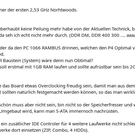
einer der ersten 2,53 GHz Norhtwoods.
überhaubt keine Peilung mehr habe von der Aktuellen Technick, b
a seh ich echt nicht mehr durch. (DDR DM, DDR 400 300 .... aa
t der da den PC 1066 RAMBUS drinnen, welchen den P4 Optimal 
d.
 Baustein (System) wäre denn nun Obtimal?
soll erstmal mit 1GB RAM laufen und sollte aufrüstbar sein bis 2
te das Board etwas Overclocking freudig sein, damit man aus dem
 sollten natürlich festgemacht werden können, so das man wirkl
schön muss aber nicht sein, bin nicht so der Speicherfresser un
Umgebaut wird, kann man S-ATA immernoch nachrüsten.
ein zusätlicher IDE Controler für 4 weitere Laufwerke nicht schl
erke dort einsetzen (ZIP, Combo, 4 HDDs).