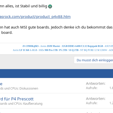
n alles, ist Stabil und billig
.asrock.com/product/product_p4v88.htm
en hat auch MSI gute boards. Jedoch denke ich du bekommst das b
 board.
i9-13900K@KS -
Aorus
Z690 Master
-
32GB DDR5-6400/CL32 Regegade RGB
- ASUS R
Arctic
LF II 360
A-RGB - SSDs
980 Pro 1TB
/
P5 2TB
/ SB
Q 2TB
- NT BQ PURE 12 M 1200W - A
Du musst dich einloggen
-e
Antworten
Aufrufe
1.
ds und CPUs: Diskussionen
d für P4 Prescott
Antworten
Aufrufe
1.
ards und CPUs: Kaufberatung