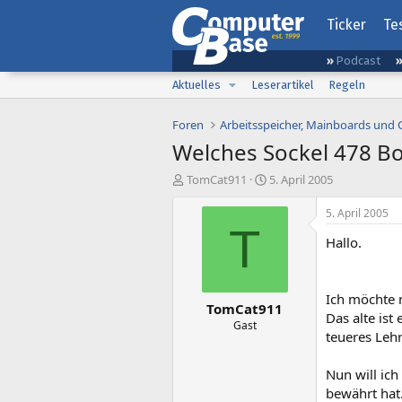
Ticker
Te
Podcast
Aktuelles
Leserartikel
Regeln
Foren
Arbeitsspeicher, Mainboards und
Welches Sockel 478 Bo
E
E
TomCat911
5. April 2005
r
r
s
s
5. April 2005
t
t
T
Hallo.
e
e
l
l
l
l
e
t
Ich möchte 
TomCat911
r
a
Das alte ist
m
Gast
teueres Leh
Nun will ich
bewährt hat