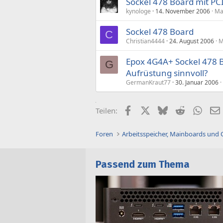
Sockel 478 Board mit PC
kynologe
14. November 2006
Ma
Sockel 478 Board
C
Christian4444
24. August 2006
M
Epox 4G4A+ Sockel 478 
G
Aufrüstung sinnvoll?
GermanKraut77
30. Januar 2006
Facebook
X (Twitter)
Bluesky
Reddit
What
Teilen:
Foren
Arbeitsspeicher, Mainboards und
Passend zum Thema