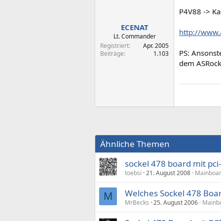
P4V88 -> Kan
ECENAT
http://www
Lt. Commander
Registriert
Apr. 2005
PS: Ansonst
Beiträge
1.103
dem ASRock
Ähnliche Themen
sockel 478 board mit pci
toebsi
21. August 2008
Mainboar
Welches Sockel 478 Boar
M
MrBecks
25. August 2006
Mainbo