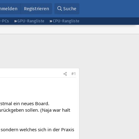
nmelden
Registrieren
Suche
g-PCs
GPU-Rangliste
CPU-Rangliste
#1
stmal ein neues Board.
urückgeben sollen. (Naja war halt
 sondern welches sich in der Praxis