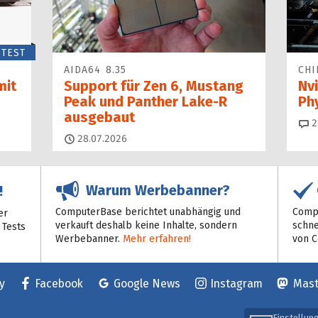
TEST
AIDA64 8.35
CHI
mit
Support für Zen 6, Mustang
Nvi
Peak und Panther Lake-R
Ph
ausgebaut
2
28.07.2026
Warum Werbebanner?
!
ComputerBase berichtet unabhängig und
Compu
er
verkauft deshalb keine Inhalte, sondern
schne
 Tests
Werbebanner.
Mehr erfahren!
von 
y
Facebook
Google News
Instagram
Mas
Einstellun