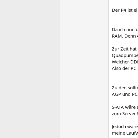
Der P4 ist 
Da ich nun 
RAM. Denn d
Zur Zeit ha
Quadpumpe
Welcher DDR
Also der PC 
Zu den soll
AGP und PCI
S-ATA wäre 
zum Server 
Jedoch wäre 
meine Laufw