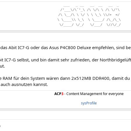
..
___
...
_
.
__
...
__
..
__
...
__
..
_
.
/'___\/\`'_\
.
/\
.
\/\
.
\
.
/\
.
\/'\
/\
.
\__/\
.
\
.
\/
.
\
.
\
.
\_\
.
\\/>
..
</
\
.
\____\\
.
\_\
..
\
.
\____/
.
/\_/\_\
.
\/____/
.
\/_/
...
\/___/
..
\//\/_/
r das Abit IC7-G oder das Asus P4C800 Deluxe empfehlen, sind bei
t IC7-G selbst, und bin damit sehr zufrieden, der Northbridgelüfte
ut.
le RAM für dein System wären dann 2x512MB DDR400, damit du
auch ausnutzen kannst.
ACP
3
- Content Management for everyone
sysProfile