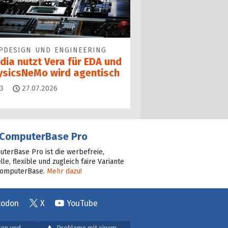
PDESIGN UND ENGINEERING
dia nutzt Vera für EDA und
ysicsNeMo wird agentisch
Kommentare
3
27.07.2026
ComputerBase Pro
terBase Pro ist die werbefreie,
lle, flexible und zugleich faire Variante
ComputerBase.
Mehr dazu!
todon
X
YouTube
gen und
Probleme mit einem