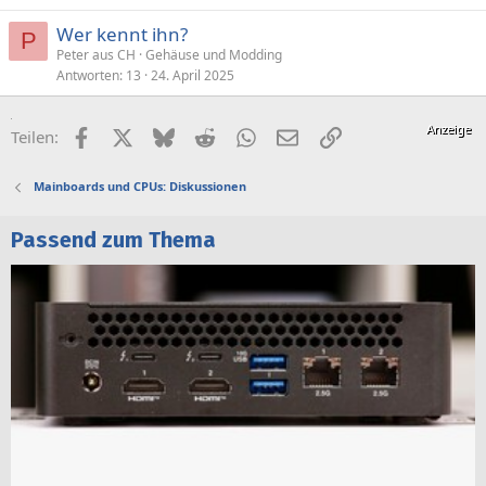
Wer kennt ihn?
P
Peter aus CH
Gehäuse und Modding
Antworten
13
24. April 2025
Facebook
X (Twitter)
Bluesky
Reddit
WhatsApp
E-Mail
Link
Teilen:
Mainboards und CPUs: Diskussionen
Passend zum Thema