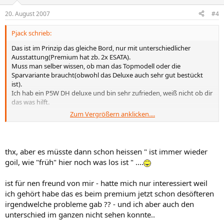
20. August 2007
#4
Pjack schrieb:
Das ist im Prinzip das gleiche Bord, nur mit unterschiedlicher
Ausstattung(Premium hat zb. 2x ESATA).
Muss man selber wissen, ob man das Topmodell oder die
Sparvariante braucht(obwohl das Deluxe auch sehr gut bestückt
ist).
Ich hab ein P5W DH deluxe und bin sehr zufrieden, weiß nicht ob dir
das was hilft.
Zum Vergrößern anklicken....
Ist immer wieder goil, wie spät hier noch was loss is...
thx, aber es müsste dann schon heissen " ist immer wieder
goil, wie "früh" hier noch was los ist " ....
ist für nen freund von mir - hatte mich nur interessiert weil
ich gehört habe das es beim premium jetzt schon desöfteren
irgendwelche probleme gab ?? - und ich aber auch den
unterschied im ganzen nicht sehen konnte..