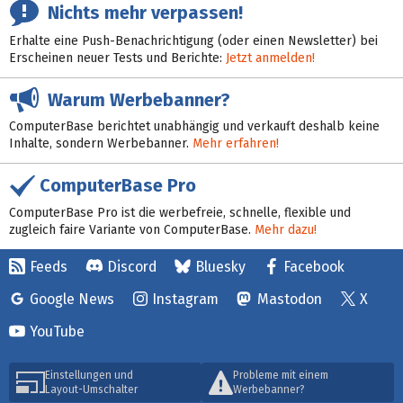
Nichts mehr verpassen!
Erhalte eine Push-Benachrichtigung (oder einen Newsletter) bei
Erscheinen neuer Tests und Berichte:
Jetzt anmelden!
Warum Werbebanner?
ComputerBase berichtet unabhängig und verkauft deshalb keine
Inhalte, sondern Werbebanner.
Mehr erfahren!
ComputerBase Pro
ComputerBase Pro ist die werbefreie, schnelle, flexible und
zugleich faire Variante von ComputerBase.
Mehr dazu!
Feeds
Discord
Bluesky
Facebook
Google News
Instagram
Mastodon
X
YouTube
Einstellungen und
Probleme mit einem
Layout-Umschalter
Werbebanner?