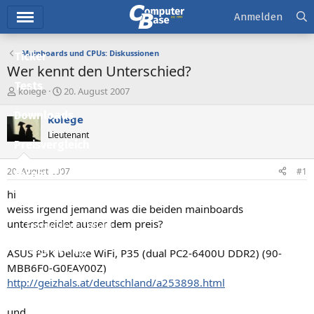
Hauptmenü
Anmelden
Mainboards und CPUs: Diskussionen
Ticker
Wer kennt den Unterschied?
Tests
E
E
kolege
20. August 2007
r
r
Downloads
s
s
kolege
t
t
Lieutenant
e
e
Preisvergleich
l
l
l
l
20. August 2007
#1
Forum
e
t
r
a
hi
Aktuelles
m
weiss irgend jemand was die beiden mainboards
unterscheidet ausser dem preis?
Empfohlene Inhalte
Neue Beiträge
ASUS P5K Deluxe WiFi, P35 (dual PC2-6400U DDR2) (90-
MBB6F0-G0EAY00Z)
Neueste Aktivitäten
http://geizhals.at/deutschland/a253898.html
Leserartikel
und