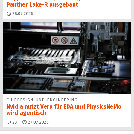
Panther Lake-R ausgebaut
28.07.2026
CHIPDESIGN UND ENGINEERING
Nvidia nutzt Vera für EDA und PhysicsNeMo
wird agentisch
Kommentare
23
27.07.2026