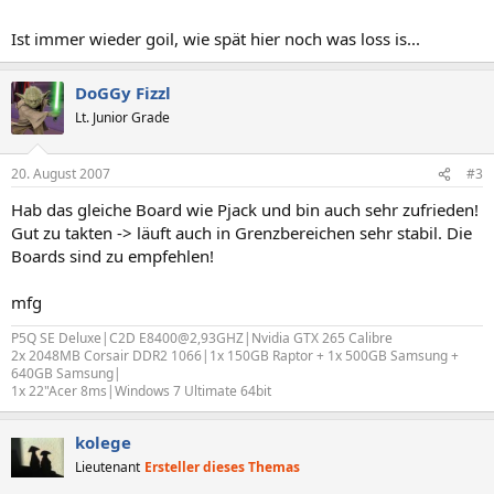
Ist immer wieder goil, wie spät hier noch was loss is...
DoGGy Fizzl
Lt. Junior Grade
20. August 2007
#3
Hab das gleiche Board wie Pjack und bin auch sehr zufrieden!
Gut zu takten -> läuft auch in Grenzbereichen sehr stabil. Die
Boards sind zu empfehlen!
mfg
P5Q SE Deluxe|C2D E8400@2,93GHZ|Nvidia GTX 265 Calibre
2x 2048MB Corsair DDR2 1066|1x 150GB Raptor + 1x 500GB Samsung +
640GB Samsung|
1x 22"Acer 8ms|Windows 7 Ultimate 64bit
kolege
Lieutenant
Ersteller dieses Themas