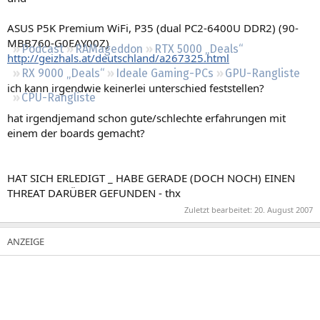
Regeln
ASUS P5K Premium WiFi, P35 (dual PC2-6400U DDR2) (90-
MBB760-G0EAY00Z)
Podcast
RAMageddon
RTX 5000 „Deals“
http://geizhals.at/deutschland/a267325.html
RX 9000 „Deals“
Ideale Gaming-PCs
GPU-Rangliste
ich kann irgendwie keinerlei unterschied feststellen?
CPU-Rangliste
hat irgendjemand schon gute/schlechte erfahrungen mit
einem der boards gemacht?
HAT SICH ERLEDIGT _ HABE GERADE (DOCH NOCH) EINEN
THREAT DARÜBER GEFUNDEN - thx
Zuletzt bearbeitet:
20. August 2007