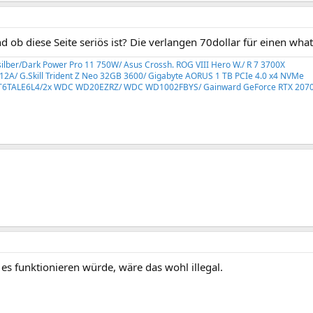
 ob diese Seite seriös ist? Die verlangen 70dollar für einen wha
 silber/Dark Power Pro 11 750W/ Asus Crossh. ROG VIII Hero W./ R 7 3700X
A/ G.Skill Trident Z Neo 32GB 3600/ Gigabyte AORUS 1 TB PCIe 4.0 x4 NVMe
6TALE6L4/2x WDC WD20EZRZ/ WDC WD1002FBYS/ Gainward GeForce RTX 2070
es funktionieren würde, wäre das wohl illegal.