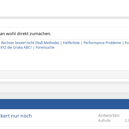
an wohl direkt zumachen.
|
Rechner bootet nicht (Null-Methode)
|
Helferliste
|
Performance-Probleme
|
Fo
U XYZ die Graka ABC?
|
Forensuche
ckert nur noch
Antworten
Aufrufe
2.