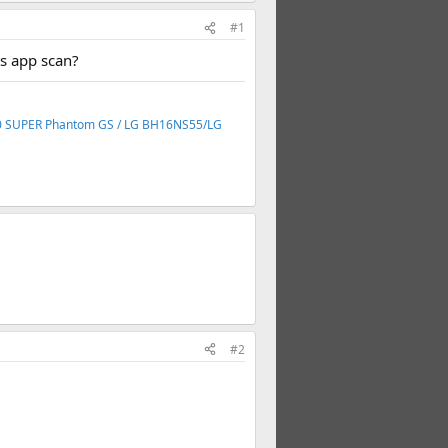
#1
ts app scan?
 SUPER Phantom GS / LG BH16NS55/LG
#2