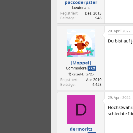
paccoderpster
Lieutenant
Registriert
Dez. 2013
Beiträge
948
29. April 2022
Du bist auf 
|Moppel|
Commodore
PRO
🎅Rätsel-Elite ’25
Registriert
Apr. 2010
Beiträge
4.458
29. April 2022
D
Höchstwahrs
schlechte Id
dermoritz