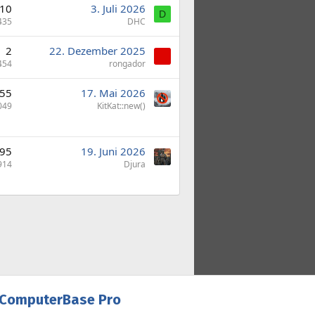
10
3. Juli 2026
D
435
DHC
2
22. Dezember 2025
454
rongador
55
17. Mai 2026
049
KitKat::new()
95
19. Juni 2026
914
Djura
ComputerBase Pro