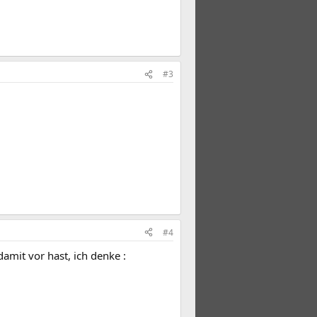
#3
#4
amit vor hast, ich denke :