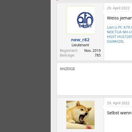
t
t
e
e
29. April 2022
l
l
l
l
Weiss jemand
e
t
Lian Li PC A79
r
a
NOCTUA NH-U12
m
HGST HUS726T
new_r82
GGWH20L
Lieutenant
Registriert
Nov. 2019
Beiträge
785
29. April 2022
Selbst wenn 