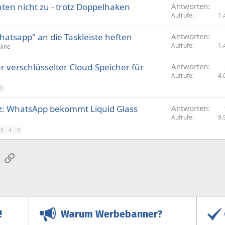
ten nicht zu - trotz Doppelhaken
Antworten
Aufrufe
1.
atsapp" an die Taskleiste heften
Antworten
Aufrufe
1.
line
 verschlüsselter Cloud-Speicher für
Antworten
Aufrufe
4.
3
: WhatsApp bekommt Liquid Glass
Antworten
Aufrufe
9.
3
4
5
sApp
E-Mail
Link
Warum Werbebanner?
!