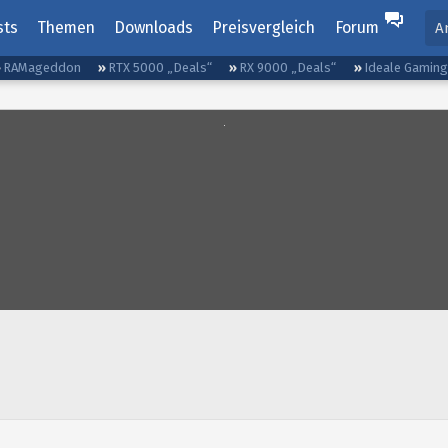
sts
Themen
Downloads
Preisvergleich
Forum
A
RAMageddon
RTX 5000 „Deals“
RX 9000 „Deals“
Ideale Gamin