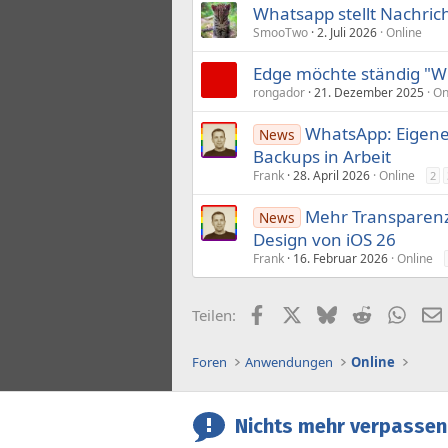
Whatsapp stellt Nachrich
SmooTwo
2. Juli 2026
Online
Edge möchte ständig "Wh
rongador
21. Dezember 2025
On
WhatsApp: Eigener
News
Backups in Arbeit
Frank
28. April 2026
Online
2
Mehr Transparenz
News
Design von iOS 26
Frank
16. Februar 2026
Online
Facebook
X (Twitter)
Bluesky
Reddit
What
Teilen:
Foren
Anwendungen
Online
Nichts mehr verpassen