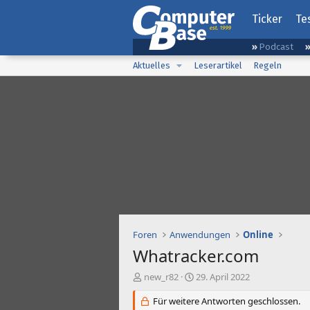
Ticker
Te
Podcast
Aktuelles
Leserartikel
Regeln
Foren
Anwendungen
Online
Whatracker.com
E
E
new_r82
29. April 2022
r
r
s
Für weitere Antworten geschlossen.
s