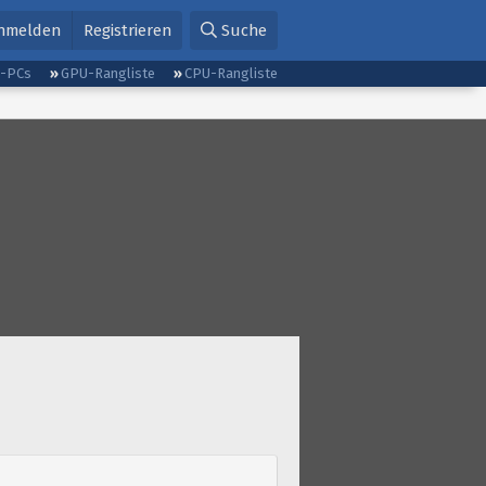
nmelden
Registrieren
Suche
g-PCs
GPU-Rangliste
CPU-Rangliste