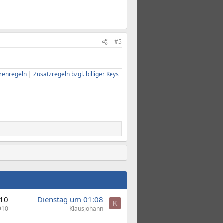
#5
renregeln
|
Zusatzregeln bzgl. billiger Keys
10
Dienstag um 01:08
K
910
Klausjohann