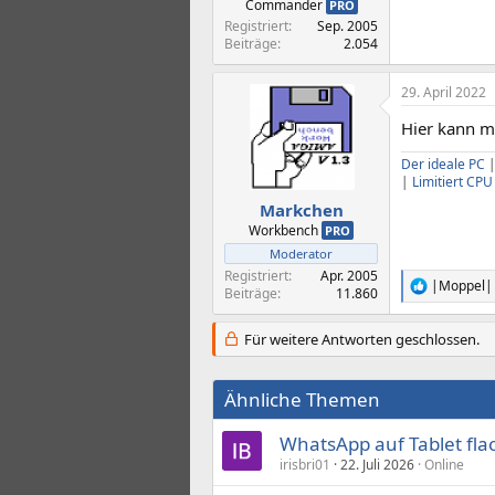
Commander
PRO
Registriert
Sep. 2005
Beiträge
2.054
29. April 2022
Hier kann m
Der ideale PC
|
Limitiert CP
Markchen
Workbench
PRO
Moderator
Registriert
Apr. 2005
|Moppel|
R
Beiträge
11.860
e
a
Für weitere Antworten geschlossen.
k
t
i
Ähnliche Themen
o
n
e
WhatsApp auf Tablet fla
n
irisbri01
22. Juli 2026
Online
: