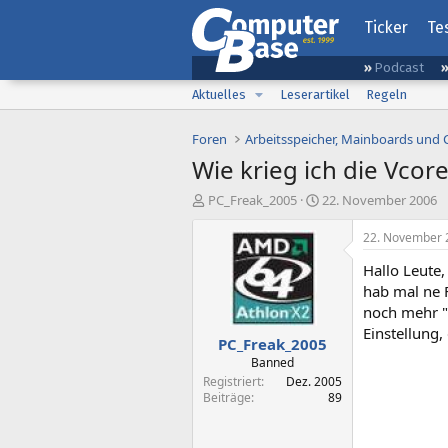
Ticker
Te
Podcast
Aktuelles
Leserartikel
Regeln
Foren
Arbeitsspeicher, Mainboards und
Wie krieg ich die Vcor
E
E
PC_Freak_2005
22. November 2006
r
r
s
s
22. November 
t
t
Hallo Leute,
e
e
l
l
hab mal ne 
l
l
noch mehr "p
e
t
Einstellung
PC_Freak_2005
r
a
m
Banned
Registriert
Dez. 2005
Beiträge
89