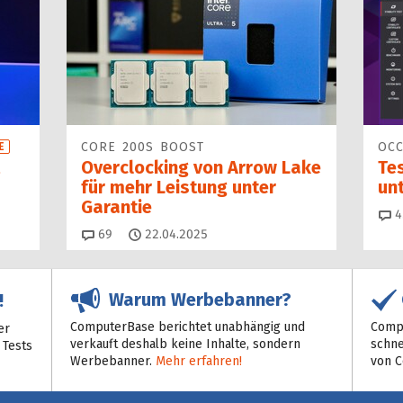
CORE 200S BOOST
OCC
E
Overclocking von Arrow Lake
Tes
für mehr Leistung unter
unt
Garantie
4
Kommentare
69
22.04.2025
Warum Werbebanner?
!
ComputerBase berichtet unabhängig und
Compu
er
verkauft deshalb keine Inhalte, sondern
schne
 Tests
Werbebanner.
Mehr erfahren!
von 