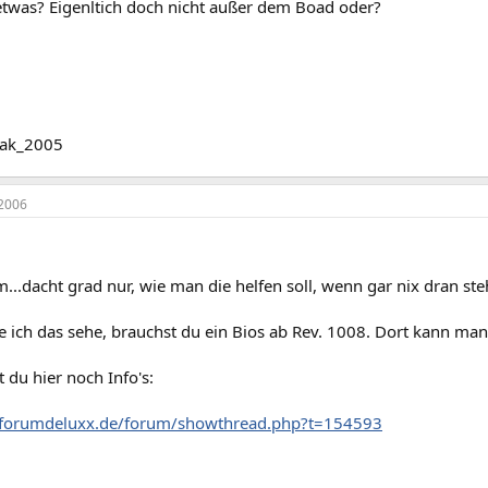
etwas? Eigenltich doch nicht außer dem Boad oder?
ak_2005
2006
...dacht grad nur, wie man die helfen soll, wenn gar nix dran ste
e ich das sehe, brauchst du ein Bios ab Rev. 1008. Dort kann man 
t du hier noch Info's:
.forumdeluxx.de/forum/showthread.php?t=154593