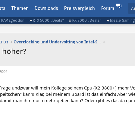
sts
Themen
Downloads
Preisvergleich
Forum
A
RAMageddon
RTX 5000 „Deals“
RX 9000 „Deals“
Ideale Gamin
 CPUs
Overclocking und Undervolting von Intel-Systemen
e höher?
2006
Frage undzwar will mein Kollege seinem Cpu (X2 3800+) mehr Vco
eitschen" kann! Klar, bei meinem Board ist das einfach! Aber wie 
, damit man ihm noch mehr geben kann? Oder gibt es das da gar n