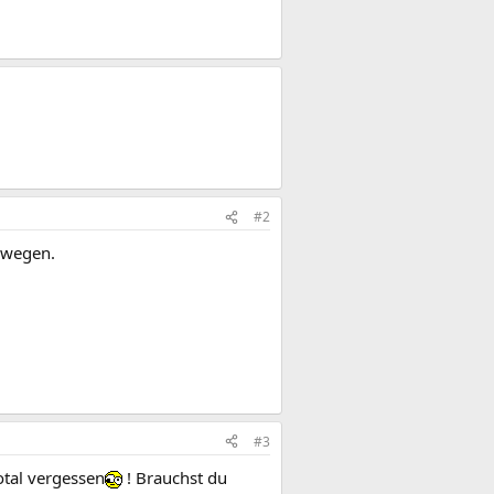
#2
bewegen.
#3
otal vergessen
! Brauchst du