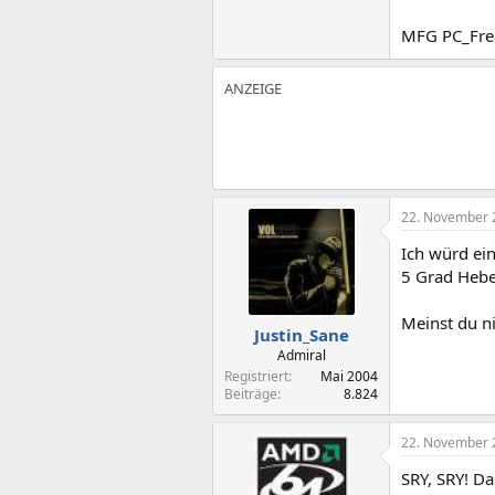
MFG PC_Fre
22. November 
Ich würd ein
5 Grad Hebe
Meinst du n
Justin_Sane
Admiral
Registriert
Mai 2004
Beiträge
8.824
22. November 
SRY, SRY! D