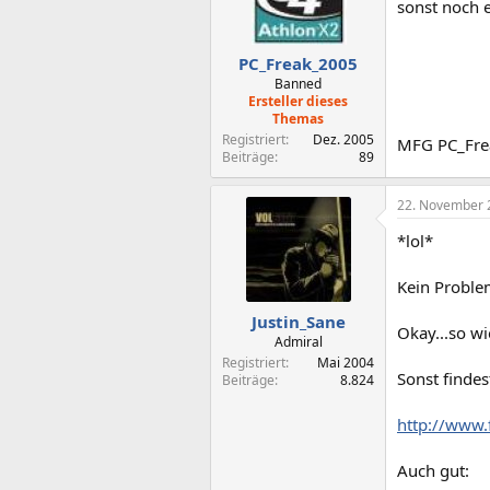
sonst noch 
PC_Freak_2005
Banned
Ersteller dieses
Themas
Registriert
Dez. 2005
MFG PC_Fre
Beiträge
89
22. November 
*lol*
Kein Problem
Justin_Sane
Okay...so wi
Admiral
Registriert
Mai 2004
Sonst findes
Beiträge
8.824
http://www
Auch gut: