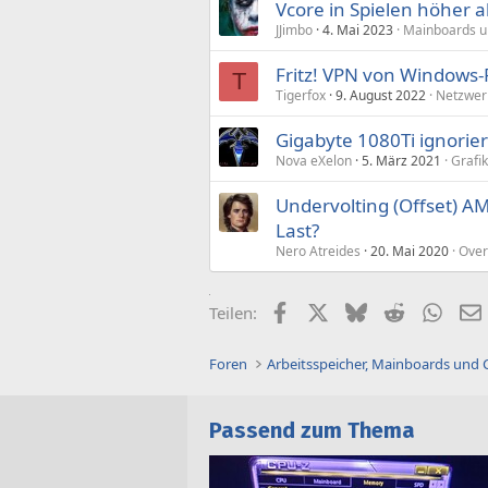
Vcore in Spielen höher a
JJimbo
4. Mai 2023
Mainboards un
Fritz! VPN von Windows-PC
T
Tigerfox
9. August 2022
Netzwerk
Gigabyte 1080Ti ignorie
Nova eXelon
5. März 2021
Grafi
Undervolting (Offset) A
Last?
Nero Atreides
20. Mai 2020
Over
Facebook
X (Twitter)
Bluesky
Reddit
What
Teilen:
Foren
Arbeitsspeicher, Mainboards und
Passend zum Thema