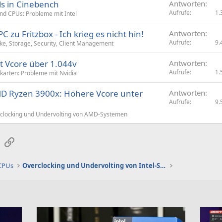
ls in Cinebench
Antworten
Aufrufe
1.
d CPUs: Probleme mit Intel
 zu Fritzbox - Ich krieg es nicht hin!
Antworten
Aufrufe
9.
e, Storage, Security, Client Management
rt Vcore über 1.044v
Antworten
Aufrufe
1.
kkarten: Probleme mit Nvidia
MD Ryzen 3900x: Höhere Vcore unter
Antworten
Aufrufe
9.
clocking und Undervolting von AMD-Systemen
sApp
E-Mail
Link
 CPUs
Overclocking und Undervolting von Intel-Systemen