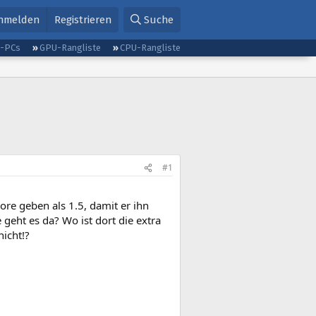
nmelden
Registrieren
Suche
g-PCs
GPU-Rangliste
CPU-Rangliste
#1
re geben als 1.5, damit er ihn
geht es da? Wo ist dort die extra
icht!?