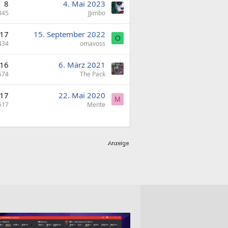
8
4. Mai 2023
345
JJimbo
17
15. September 2022
O
434
omavoss
16
6. März 2021
574
The Pack
17
22. Mai 2020
M
517
Mente