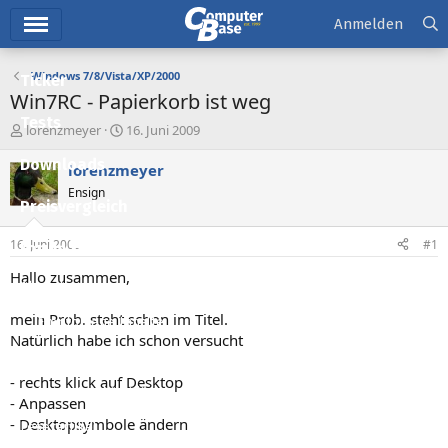
Hauptmenü
Anmelden
Windows 7/8/Vista/XP/2000
Ticker
Win7RC - Papierkorb ist weg
Tests
E
E
lorenzmeyer
16. Juni 2009
r
r
Downloads
s
s
lorenzmeyer
t
t
Ensign
e
e
Preisvergleich
l
l
l
l
16. Juni 2009
#1
Forum
e
t
r
a
Hallo zusammen,
Aktuelles
m
mein Prob. steht schon im Titel.
Empfohlene Inhalte
Natürlich habe ich schon versucht
Neue Beiträge
- rechts klick auf Desktop
Neueste Aktivitäten
- Anpassen
- Desktopsymbole ändern
Leserartikel