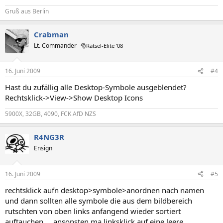
Gruß aus Berlin
Crabman
Lt. Commander
🎅Rätsel-Elite ’08
16. Juni 2009
#4
Hast du zufällig alle Desktop-Symbole ausgeblendet?
Rechtsklick->View->Show Desktop Icons
5900X, 32GB, 4090, FCK AfD NZS
R4NG3R
Ensign
16. Juni 2009
#5
rechtsklick aufn desktop>symbole>anordnen nach namen
und dann sollten alle symbole die aus dem bildbereich
rutschten von oben links anfangend wieder sortiert
auftauchen ... ansonsten ma linksklick auf eine leere