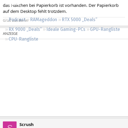
Regeln
das Häkchen bei Papierkorb ist vorhanden. Der Papierkorb
auf dem Desktop fehlt trotzdem.
Podcast
RAMageddon
RTX 5000 „Deals“
Gruß aus Berlin
RX 9000 „Deals“
Ideale Gaming-PCs
GPU-Rangliste
CPU-Rangliste
Scrush