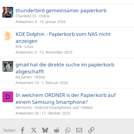
thunderbird gemeinsamer papierkorb
CharlieKC33
Online
Antworten
4
18. Januar 2026
KDE Dolphin - Papierkorb vom NAS nicht
anzeigen
Krik
Linux
Antworten
4
13. November 2025
gmail hat die direkte suche im papierkorb
abgeschafft
ed_lumen
Online
Antworten
14
1. Februar 2026
In welchem ORDNER is der Papierkorb auf
D
einem Samsung Smartphone?
dermoritz
Android-Smartphones und -Tablets
Antworten
35
17. Oktober 2025
Facebook
X (Twitter)
Bluesky
Reddit
WhatsApp
E-Mail
Link
Teilen: