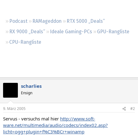
Regeln
Podcast
RAMageddon
RTX 5000 „Deals“
RX 9000 „Deals“
Ideale Gaming-PCs
GPU-Rangliste
CPU-Rangliste
scharlies
Ensign
9. März 2005
#2
Servus - versuchs mal hier
http://www.soft-
ware.net/multimedia/audio/codecs/index02.asp?
licht=ogg+plugin+f%C3%BCr+winamp