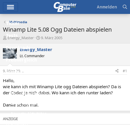
Hauptmenü
Anmelden
Multimedia
Ticker
Winamp Lite 5.08 Ogg Dateien abspielen
Tests
E
E
Energy_Master
9. März 2005
r
r
Downloads
s
s
Energy_Master
t
t
Lt. Commander
e
e
Preisvergleich
l
l
l
l
9. März 2005
#1
Forum
e
t
r
a
Hallo,
Aktuelles
m
wie kann ich mit Winamp Lite ogg Dateien abspielen? Da is
der Codec ja nich dabei. Wo kann ich den runter laden?
Empfohlene Inhalte
Neue Beiträge
Danke schon mal.
Neueste Aktivitäten
Leserartikel