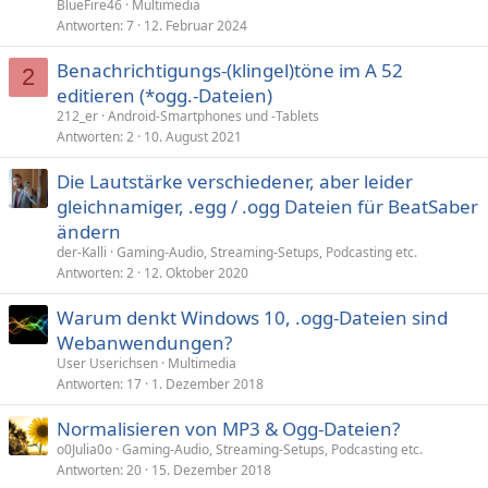
BlueFire46
Multimedia
Antworten
7
12. Februar 2024
Benachrichtigungs-(klingel)töne im A 52
2
editieren (*ogg.-Dateien)
212_er
Android-Smartphones und -Tablets
Antworten
2
10. August 2021
Die Lautstärke verschiedener, aber leider
gleichnamiger, .egg / .ogg Dateien für BeatSaber
ändern
der-Kalli
Gaming-Audio, Streaming-Setups, Podcasting etc.
Antworten
2
12. Oktober 2020
Warum denkt Windows 10, .ogg-Dateien sind
Webanwendungen?
User Userichsen
Multimedia
Antworten
17
1. Dezember 2018
Normalisieren von MP3 & Ogg-Dateien?
o0Julia0o
Gaming-Audio, Streaming-Setups, Podcasting etc.
Antworten
20
15. Dezember 2018