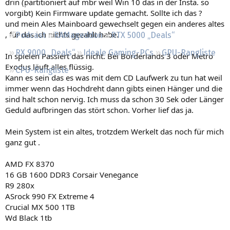
drin (partitioniert auf mbr weil Win 10 das in der Insta. so
Regeln
vorgibt) Kein Firmware update gemacht. Sollte ich das ?
und mein Ales Mainboard gewechselt gegen ein anderes altes
, für das ich nichts gezahlt habe.
Podcast
RAMageddon
RTX 5000 „Deals“
RX 9000 „Deals“
Ideale Gaming-PCs
GPU-Rangliste
In spielen Passiert das nicht. Bei Borderlands 3 oder Metro
Exodus läuft alles flüssig.
CPU-Rangliste
Kann es sein das es was mit dem CD Laufwerk zu tun hat weil
immer wenn das Hochdreht dann gibts einen Hänger und die
sind halt schon nervig. Ich muss da schon 30 Sek oder Länger
Geduld aufbringen das stört schon. Vorher lief das ja.
Mein System ist ein altes, trotzdem Werkelt das noch für mich
ganz gut .
AMD FX 8370
16 GB 1600 DDR3 Corsair Venegance
R9 280x
ASrock 990 FX Extreme 4
Crucial MX 500 1TB
Wd Black 1tb