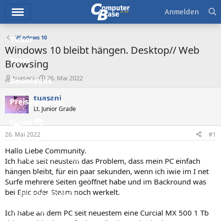
Hauptmenü
Anmelden
Windows 10
Ticker
Windows 10 bleibt hängen. Desktop// Web
Tests
Browsing
E
E
tuasani
26. Mai 2022
Downloads
r
r
s
s
tuasani
Preisvergleich
t
t
Lt. Junior Grade
e
e
l
l
Forum
l
l
26. Mai 2022
#1
e
t
Aktuelles
r
a
Hallo Liebe Community.
m
Empfohlene Inhalte
Ich habe seit neustem das Problem, dass mein PC einfach
hängen bleibt, für ein paar sekunden, wenn ich iwie im I net
Neue Beiträge
Surfe mehrere Seiten geöffnet habe und im Backround was
bei Epic oder Steam noch werkelt.
Neueste Aktivitäten
Leserartikel
Ich habe an dem PC seit neuestem eine Curcial MX 500 1 Tb