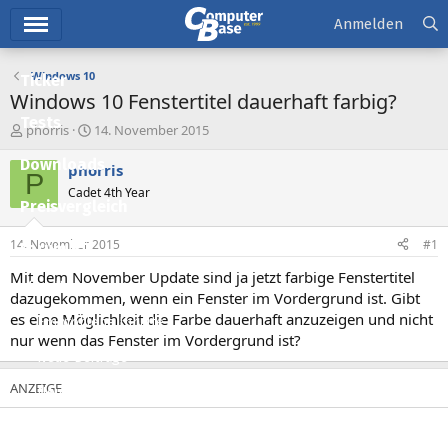
Hauptmenü
Anmelden
Windows 10
Ticker
Windows 10 Fenstertitel dauerhaft farbig?
Tests
E
E
phorris
14. November 2015
r
r
Downloads
s
s
phorris
P
t
t
Cadet 4th Year
e
e
Preisvergleich
l
l
l
l
14. November 2015
#1
Forum
e
t
r
a
Mit dem November Update sind ja jetzt farbige Fenstertitel
Aktuelles
m
dazugekommen, wenn ein Fenster im Vordergrund ist. Gibt
es eine Möglichkeit die Farbe dauerhaft anzuzeigen und nicht
Empfohlene Inhalte
nur wenn das Fenster im Vordergrund ist?
Neue Beiträge
Neueste Aktivitäten
Leserartikel