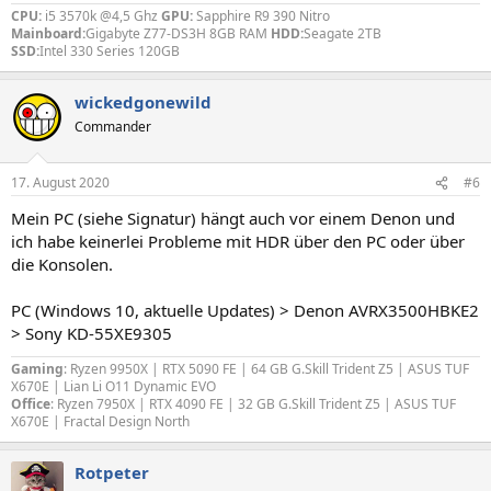
CPU:
i5 3570k @4,5 Ghz
GPU:
Sapphire R9 390 Nitro
Mainboard:
Gigabyte Z77-DS3H 8GB RAM
HDD:
Seagate 2TB
SSD:
Intel 330 Series 120GB
wickedgonewild
Commander
17. August 2020
#6
Mein PC (siehe Signatur) hängt auch vor einem Denon und
ich habe keinerlei Probleme mit HDR über den PC oder über
die Konsolen.
PC (Windows 10, aktuelle Updates) > Denon AVRX3500HBKE2
> Sony KD-55XE9305
Gaming
: Ryzen 9950X | RTX 5090 FE | 64 GB G.Skill Trident Z5 | ASUS TUF
X670E | Lian Li O11 Dynamic EVO
Office
: Ryzen 7950X |
RTX 4090 FE
| 32 GB G.Skill Trident Z5 | ASUS TUF
X670E | Fractal Design North
Rotpeter