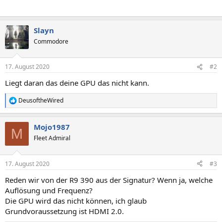
Slayn
Commodore
17. August 2020
#2
Liegt daran das deine GPU das nicht kann.
DeusoftheWired
R
e
a
Mojo1987
k
M
t
Fleet Admiral
i
o
n
17. August 2020
#3
e
n
Reden wir von der R9 390 aus der Signatur? Wenn ja, welche
:
Auflösung und Frequenz?
Die GPU wird das nicht können, ich glaub
Grundvoraussetzung ist HDMI 2.0.