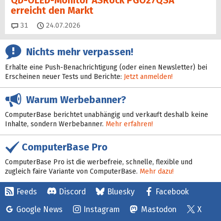
QD-OLED-Monitor ASRock PGO27QSA
erreicht den Markt
Kommentare
31
24.07.2026
Nichts mehr verpassen!
Erhalte eine Push-Benachrichtigung (oder einen Newsletter) bei
Erscheinen neuer Tests und Berichte:
Jetzt anmelden!
Warum Werbebanner?
ComputerBase berichtet unabhängig und verkauft deshalb keine
Inhalte, sondern Werbebanner.
Mehr erfahren!
ComputerBase Pro
ComputerBase Pro ist die werbefreie, schnelle, flexible und
zugleich faire Variante von ComputerBase.
Mehr dazu!
Feeds
Discord
Bluesky
Facebook
Google News
Instagram
Mastodon
X