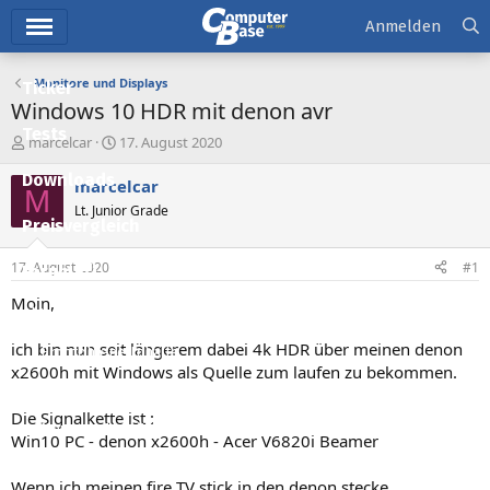
Hauptmenü
Anmelden
Monitore und Displays
Ticker
Windows 10 HDR mit denon avr
Tests
E
E
marcelcar
17. August 2020
r
r
Downloads
s
s
marcelcar
M
t
t
Lt. Junior Grade
e
e
Preisvergleich
l
l
l
l
17. August 2020
#1
Forum
e
t
r
a
Moin,
Aktuelles
m
ich bin nun seit längerem dabei 4k HDR über meinen denon
Empfohlene Inhalte
x2600h mit Windows als Quelle zum laufen zu bekommen.
Neue Beiträge
Die Signalkette ist :
Neueste Aktivitäten
Win10 PC - denon x2600h - Acer V6820i Beamer
Leserartikel
Wenn ich meinen fire TV stick in den denon stecke