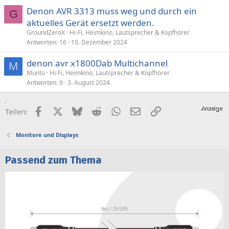
Denon AVR 3313 muss weg und durch ein
G
aktuelles Gerät ersetzt werden.
GroundZeroX
Hi-Fi, Heimkino, Lautsprecher & Kopfhörer
Antworten
16
10. Dezember 2024
denon avr x1800Dab Multichannel
M
Munto
Hi-Fi, Heimkino, Lautsprecher & Kopfhörer
Antworten
9
3. August 2024
Facebook
X (Twitter)
Bluesky
Reddit
WhatsApp
E-Mail
Link
Teilen:
Monitore und Displays
Passend zum Thema