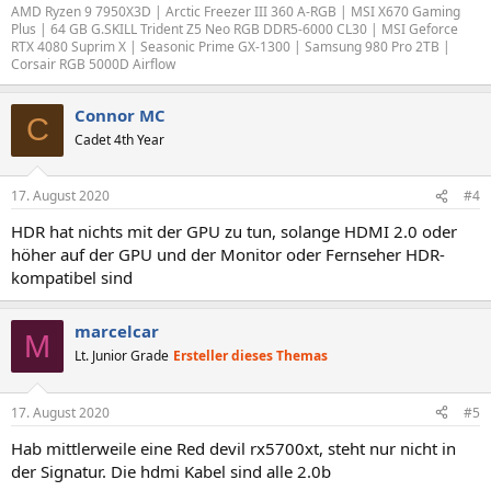
AMD Ryzen 9 7950X3D | Arctic Freezer III 360 A-RGB | MSI X670 Gaming
Plus | 64 GB G.SKILL Trident Z5 Neo RGB DDR5-6000 CL30 | MSI Geforce
RTX 4080 Suprim X | Seasonic Prime GX-1300 | Samsung 980 Pro 2TB |
Corsair RGB 5000D Airflow
Connor MC
C
Cadet 4th Year
17. August 2020
#4
HDR hat nichts mit der GPU zu tun, solange HDMI 2.0 oder
höher auf der GPU und der Monitor oder Fernseher HDR-
kompatibel sind
marcelcar
M
Lt. Junior Grade
Ersteller dieses Themas
17. August 2020
#5
Hab mittlerweile eine Red devil rx5700xt, steht nur nicht in
der Signatur. Die hdmi Kabel sind alle 2.0b