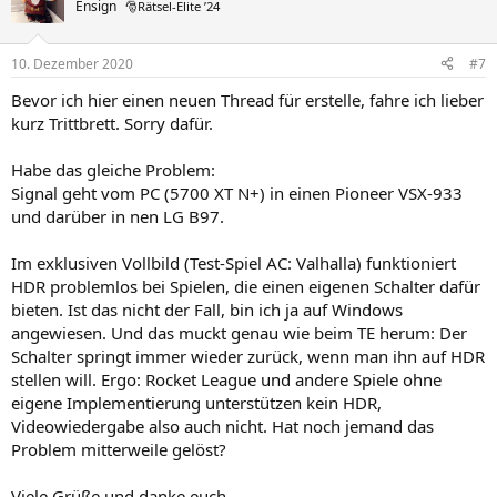
Ensign
🎅Rätsel-Elite ’24
10. Dezember 2020
#7
Bevor ich hier einen neuen Thread für erstelle, fahre ich lieber
kurz Trittbrett. Sorry dafür.
Habe das gleiche Problem:
Signal geht vom PC (5700 XT N+) in einen Pioneer VSX-933
und darüber in nen LG B97.
Im exklusiven Vollbild (Test-Spiel AC: Valhalla) funktioniert
HDR problemlos bei Spielen, die einen eigenen Schalter dafür
bieten. Ist das nicht der Fall, bin ich ja auf Windows
angewiesen. Und das muckt genau wie beim TE herum: Der
Schalter springt immer wieder zurück, wenn man ihn auf HDR
stellen will. Ergo: Rocket League und andere Spiele ohne
eigene Implementierung unterstützen kein HDR,
Videowiedergabe also auch nicht. Hat noch jemand das
Problem mitterweile gelöst?
Viele Grüße und danke euch