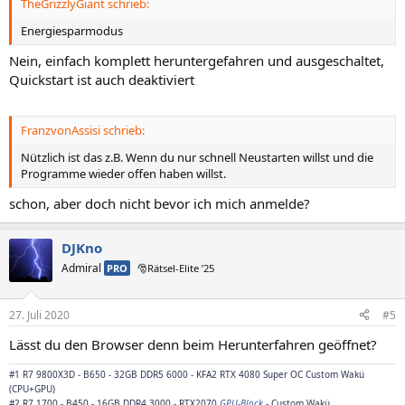
TheGrizzlyGiant schrieb:
Energiesparmodus
Nein, einfach komplett heruntergefahren und ausgeschaltet,
Quickstart ist auch deaktiviert
FranzvonAssisi schrieb:
Nützlich ist das z.B. Wenn du nur schnell Neustarten willst und die
Programme wieder offen haben willst.
schon, aber doch nicht bevor ich mich anmelde?
DJKno
Admiral
PRO
🎅Rätsel-Elite ’25
27. Juli 2020
#5
Lässt du den Browser denn beim Herunterfahren geöffnet?
#1 R7 9800X3D - B650 - 32GB DDR5 6000 - KFA2 RTX 4080 Super OC Custom Wakü
(CPU+GPU)
#2 R7 1700 - B450 - 16GB DDR4 3000 - RTX2070
GPU-Block
- Custom Wakü