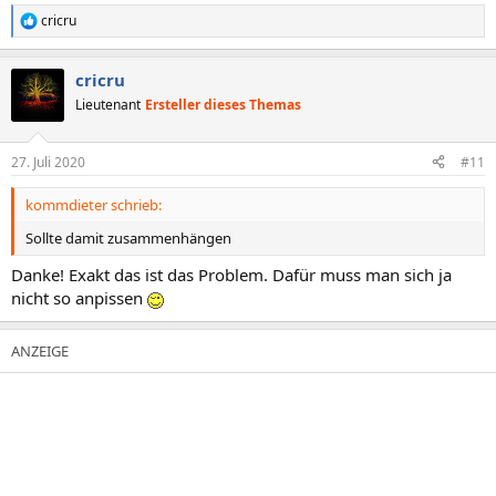
cricru
R
e
a
cricru
k
t
Lieutenant
Ersteller dieses Themas
i
o
n
27. Juli 2020
#11
e
n
kommdieter schrieb:
:
Sollte damit zusammenhängen
Danke! Exakt das ist das Problem. Dafür muss man sich ja
nicht so anpissen