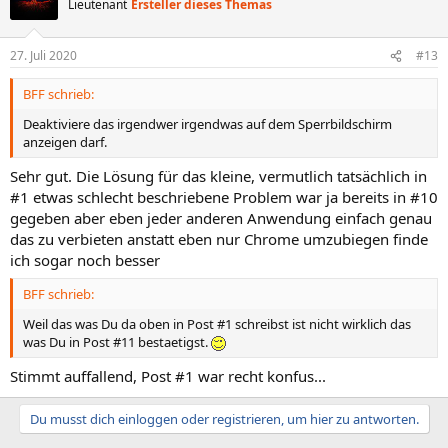
Lieutenant
Ersteller dieses Themas
i
o
n
27. Juli 2020
#13
e
n
BFF schrieb:
:
Deaktiviere das irgendwer irgendwas auf dem Sperrbildschirm
anzeigen darf.
Sehr gut. Die Lösung für das kleine, vermutlich tatsächlich in
#1 etwas schlecht beschriebene Problem war ja bereits in #10
gegeben aber eben jeder anderen Anwendung einfach genau
das zu verbieten anstatt eben nur Chrome umzubiegen finde
ich sogar noch besser
BFF schrieb:
Weil das was Du da oben in Post #1 schreibst ist nicht wirklich das
was Du in Post #11 bestaetigst.
Stimmt auffallend, Post #1 war recht konfus...
Du musst dich einloggen oder registrieren, um hier zu antworten.