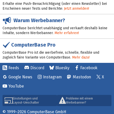
Erhalte eine Push-Benachrichtigung (oder einen Newsletter) bei
Erscheinen neuer Tests und Berichte:
Jetzt anmelden!
Warum Werbebanner?
ComputerBase berichtet unabhängig und verkauft deshalb keine
Inhalte, sondern Werbebanner.
Mehr erfahren!
ComputerBase Pro
ComputerBase Pro ist die werbefreie, schnelle, flexible und
zugleich faire Variante von ComputerBase.
Mehr dazu!
Feeds
Discord
Bluesky
Facebook
Google News
Instagram
Mastodon
X
YouTube
Einstellungen und
Probleme mit einem
Layout-Umschalter
Werbebanner?
© 1999–2026 ComputerBase GmbH