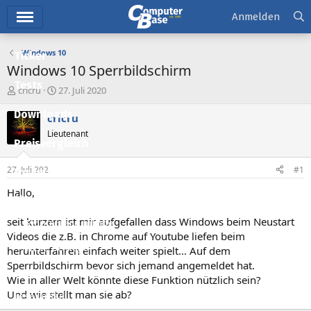
Hauptmenü
Anmelden
Windows 10
Ticker
Windows 10 Sperrbildschirm
Tests
E
E
cricru
27. Juli 2020
r
r
Downloads
s
s
cricru
t
t
Lieutenant
e
e
Preisvergleich
l
l
l
l
27. Juli 2020
#1
Forum
e
t
r
a
Hallo,
Aktuelles
m
seit kurzem ist mir aufgefallen dass Windows beim Neustart
Empfohlene Inhalte
Videos die z.B. in Chrome auf Youtube liefen beim
Neue Beiträge
herunterfahren einfach weiter spielt... Auf dem
Sperrbildschirm bevor sich jemand angemeldet hat.
Neueste Aktivitäten
Wie in aller Welt könnte diese Funktion nützlich sein?
Und wie stellt man sie ab?
Leserartikel