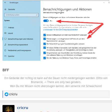
BFF
Ein Gedanke der richtig ist kann auf die Dauer nicht niedergelogen werden. (Otto von
Bismarck). -> There are only two genders.
Wen Du mit Wissen nicht überzeugen kannst, den verwirre mit Schwachsinn!
cricru
R
e
a
cricru
k
t