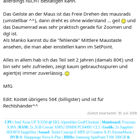
allerdings NICHT bestätigen kann.
Das Geilste an der Maus ist das Freie Drehen des mausrads
(umstellbar ^^), dann dreht es ohne widerstand ... geil
und
das Daumenrad was sehr praktisch gerade für Zoomen und
dgl ist.
Als Manko kannst du die "fehlende" Mittlere Maustaste
ansehen, die man aber einstellen kann im SetPoint.
Alles in allem hab ich das Teil seit 2 Jahren (damals 80€) und
bin sehr sehr zufrieden, zeigt kaum gebrauchsspuren und
agiert(e) immer zuverlässig.
MfG
Edit: Kostet übrigens 56€ (billigster) und ist für
Rechtshänder^^
Zuletzt bearbeitet:
30. Juli 2008
CPU:
Intel Xeon UP X3350
@
EKL Alpenföhn Groß'Clockner |
Mainboard:
Foxconn
X38A |
RAM:
2x 2GB Corsair XMS2 DIMM PC6400U CL5 |
Grafik:
2x Sapphire
HD3870 SingleSlot |
Sound:
Teufel Concept E MPE @ Creative X-Fi XtremeMusic |
DVB-S:
Hauppauge Nova-S-Plus |
HDDs:
Samsung SpinPoint T166 500GB
&