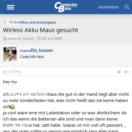
Hauptmenü
Anmelden
Homeoffice und Arbeitsplatz
Ticker
Wirless Akku Maus gesucht
Tests
E
E
hansfilz_basser
30. Juli 2008
r
r
Downloads
s
s
hansfilz_basser
t
t
Cadet 4th Year
e
e
Preisvergleich
l
l
l
l
30. Juli 2008
#1
Forum
e
t
r
a
hey ho
Aktuelles
m
ich suche ein wirless Maus die gut in der Hand liegt aber nicht
Empfohlene Inhalte
zu viele Sondertasten hat, was nicht heißt das sie keine haben
Neue Beiträge
soll
ja cool wäre eine mit Ladestation oder so was ähnlkichem da
Neueste Aktivitäten
ich das wenn die Batterien alle sind und man dann keine
mehr im Haus hat, satt habe. Sowas ist mir voll oft passiert...
Leserartikel
aso der preis sollte so gering wie möglich sein aber kann