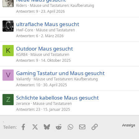
Riders
Mäuse und Tastaturen: Kaufberatung
Antworten
9
23. April 2026
ultraflache Maus gesucht
HwF-Core
Mäuse und Tastaturen
Antworten
6
2. März 2026
Outdoor Maus gesucht
K
KGR84
Mäuse und Tastaturen
Antworten
9
14. Oktober 2025
Gaming Tastatur und Maus gesucht
V
Valiantly
Mäuse und Tastaturen: Kaufberatung
Antworten
10
30. April 2025
Schlichte kabellose Maus gesucht
Z
zerance
Mäuse und Tastaturen
Antworten
23
15. Januar 2025
Facebook
X (Twitter)
Bluesky
Reddit
WhatsApp
E-Mail
Link
Teilen: