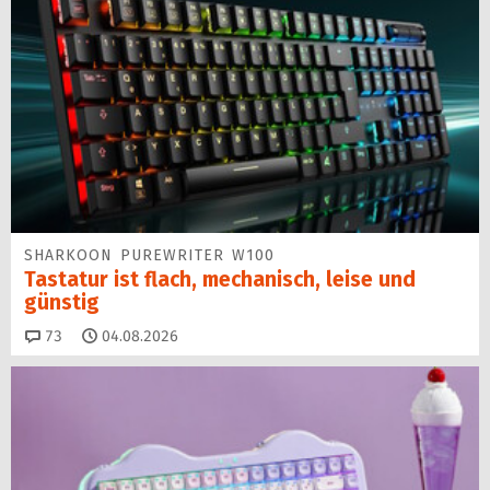
SHARKOON PUREWRITER W100
Tastatur ist flach, mechanisch, leise und
günstig
Kommentare
73
04.08.2026