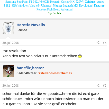
Samsung SpinPoint F1 642JJ 640GB|
Netzteil:
Corsair HX-520W |
Gehäuse:
Antec
P182 |
OS:
Windows Vista x64 Ultimate |
Mouse:
Logitech MX Revolution |
Tastatur:
Revoltec FightBoard Advanced​
SysProfile
Heretic Novalis
Banned
30. Juli 2008
#4
mx revolution
kann den text von celaus nur unterschreiben
hansfilz_basser
Cadet 4th Year
Ersteller dieses Themas
30. Juli 2008
#5
schonmal danke für die Angebote...hmm die ist echt ganz
schön teuer...mich würde noch interessieren ob man mit der
gut gamen kann? Da sie sehr groß erscheint....