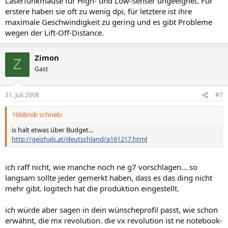
Laserfunkmäuse für High- und Low-Senser ungeeignet. Für
erstere haben sie oft zu wenig dpi, für letztere ist ihre
maximale Geschwindigkeit zu gering und es gibt Probleme
wegen der Lift-Off-Distance.
Zimon
Z
Gast
31. Juli 2008
#7
1668mib schrieb:
is halt etwas über Budget...
http://geizhals.at/deutschland/a161217.html
ich raff nicht, wie manche noch ne g7 vorschlagen... so
langsam sollte jeder gemerkt haben, dass es das ding nicht
mehr gibt. logitech hat die produktion eingestellt.
ich würde aber sagen in dein wünscheprofil passt, wie schon
erwähnt, die mx revolution. die vx revolution ist ne notebook-