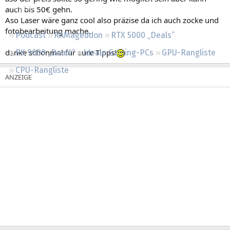
Regeln
auch bis 50€ gehn.
Aso Laser wäre ganz cool also präzise da ich auch zocke und
fotobearbeitung mache.
Podcast
RAMageddon
RTX 5000 „Deals“
danke schonmal für eure Tipps!
RX 9000 „Deals“
Ideale Gaming-PCs
GPU-Rangliste
CPU-Rangliste