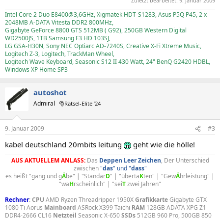
Zuletzt bearbeitet:
9. Januar 2009
Intel Core 2 Duo E8400@3,6GHz, Xigmatek HDT-S1283, Asus P5Q P45, 2 x
2048MB A-DATA Vitesta DDR2 800MHz,
Gigabyte GeForce 8800 GTS 512MB ( G92), 250GB Western Digital
WD2500JS, 1TB Samsung F3 HD 103SJ,
LG GSA-H30N, Sony NEC Optiarc AD-7240S, Creative X-Fi Xtreme Music,
Logitech Z-3, Logitech, TrackMan Wheel,
Logitech Wave Keyboard, Seasonic S12 II 430 Watt, 24" BenQ G2420 HDBL,
Windows XP Home SP3
autoshot
Admiral
🎅Rätsel-Elite ’24
9. Januar 2009
#3
kabel deutschland 20mbits leitung
geht wie die hölle!
AUS AKTUELLEM ANLASS:
Das
Deppen
Leer
Zeichen
, Der Unterschied
zwischen
"
das
" und "
dass
"
es heißt "gang und g
Ä
be" | "Standar
D
" | "überta
K
ten" | "Gew
Ä
hrleistung" |
"wa
H
rscheinlich" | "sei
T
zwei Jahren"​
Rechner
:
CPU
AMD Ryzen Threadripper 1950X
Grafikkarte
Gigabyte GTX
1080 Ti Aorus
Mainboard
ASRock X399 Taichi
RAM
128GB ADATA XPG Z1
DDR4-2666 CL16
Netzteil
Seasonic X-650
SSDs
512GB 960 Pro, 500GB 850