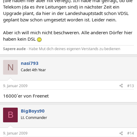
(die haben hier aber nix verlegt). Ich habe mal gefragt, ob die
Telekom (da es ihre Leitungen sind) in nächster Zeit ein
Upgrade plant, da hier in der Landeshauptstadt schon VDSL
geplant bzw schon umgesetzt worden ist. Leider nein.
Aber ich will mich nicht beschweren. Alle anderen Dörfer hier
haben kein DSL
Sapere aude
- Habe Mut dich deines eigenen Verstands zu bedienen
nasi793
N
Cadet 4th Year
9. Januar 2009
#13
16000´er von Freenet
BigBoys90
B
Lt. Commander
9. Januar 2009
#14