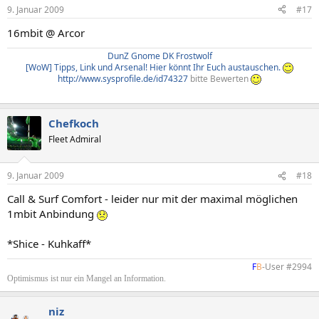
9. Januar 2009
#17
16mbit @ Arcor
DunZ Gnome DK Frostwolf
[WoW] Tipps, Link und Arsenal! Hier könnt Ihr Euch austauschen.
http://www.sysprofile.de/id74327
bitte Bewerten
Chefkoch
Fleet Admiral
9. Januar 2009
#18
Call & Surf Comfort - leider nur mit der maximal möglichen
1mbit Anbindung
*Shice - Kuhkaff*
F
B
-User #2994​
Optimismus ist nur ein Mangel an Information.
niz