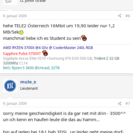
Lt. Junior Grade
9. Januar 2009
#6
hehe TELE2 Österreich 16Mbit um 19,90 leider nur 1,2
MB/Sek
manchmal liebe ich es Student zu sein
AMD RYZEN 3700X @4 Ghz @ CoolerMaster 240L RGB
Sapphire Pulse 5700XT
Gigabyte Aorus Elite X570 +Samsung 970 EVO 500 GB
, Trident Z 32 GB
3200Mhz
CL14
NAS: Ryzen 5 3600 @Unraid, 32TB
mule_x
Lieutenant
9. Januar 2009
#7
sorry meine geschwindigkeit is da gar net mit drin - 3500^^
un ich kenn en haufen leute die das au hamm...
bin auf jeden bei 1&1 hab 3DSL, un leider geht meine dorf-