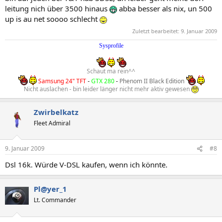
leitung nich über 3500 hinaus
abba besser als nix, un 500
up is au net soooo schlecht
Zuletzt bearbeitet:
9. Januar 2009
Sysprofile
Schaut ma rein^^
Samsung 24" TFT
-
GTX 280
-
Phenom II Black Edition
Nicht auslachen - bin leider länger nicht mehr aktiv gewesen
Zwirbelkatz
Fleet Admiral
9. Januar 2009
#8
Dsl 16k. Würde V-DSL kaufen, wenn ich könnte.
Pl@yer_1
Lt. Commander