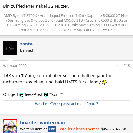
Bin zufriedener Kabel 32 Nutzer.
AMD Ryzen 7 3700X / Arctic Liquid Freezer II 420 / Sapphire RX6800 XT Nitro
/ Samsung Evo 970 500GB, Crucial MX500 2TB / Crucial BX500 2TB / Asus
TUF Gaming X570 / 2x 16GB Crucial Ballistix Max Gaming 4000 / Asus ROG
Thor 850 / Thermaltake View 71/ MMX 300 G2 / LG 55 CX9​
zonte
Banned
9. Januar 2009
#15
16K von T-Com, kommt aber seit nem halben jahr hier
nichtmehr soviel an, und bald UMTS fürs Handy
Oh geil
leet-Post
*scnr*
Welcher Kühler passt auf mein Board?
boarder-winterman
Weltenbummler
Ersteller dieses Themas
PRO
🎅Rätsel-Elite ’20