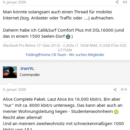
9. Januar 2009
#9
Man könnte solangsam auch einen Thread für mobiles
Internet (bzg. Anbieter oder Traffic oder ....) aufmachen.
Daheim habe ich Call&Surf Comfort Plus mit DSL16000 (und
das in einem 1500 Seelen-Dorf
)
Macbook Pro Retina 15" (late 2013) - 2,3Ghz i7, 16GB RAM, 512GB PCIe-SSD,
GT750M​
Folding@Home CB-Team - Wir suchen Mitglieder
.VonYc.
Commander
9. Januar 2009
#10
Alice Complete Paket. Laut Alice
bis
16.000 kbit/s. Bin aber
"nur" mit ca. 8000 kbit/s unterwegs. Das kann aber auch an
meiner Wohnungsleitung liegen - Studentenwohnheim
Reicht aber allemal!
Und an meinem zweitwohnsitz mit schneckenmäßigen 1000
kbit/s von 1&1.