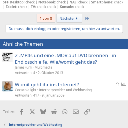
SFF Desktop
: check |
Notebook
: check |
NAS
: check |
Smartphone
: check
|
Tablet
: check |
TV
: check check |
Konsole
: check
Letzte
1 von 8
Nächste
Du musst dich einloggen oder registrieren, um hier zu antworten.
Ähnliche Themen
2 .MP4s und eine .MOV auf DVD brennen - in
Endlosschleife. Wie/womit geht das?
JamesFunk
Multimedia
Antworten
4
2. Oktober 2013
G
Womit geht ihr ins Internet?
e
Cocacolalight
Internetprovider und Webhosting
Antworten
417
9. Januar 2009
s
f
p
r
e
a
Facebook
X (Twitter)
Bluesky
Reddit
WhatsApp
E-Mail
Link
Teilen:
r
g
r
e
Internetprovider und Webhosting
t