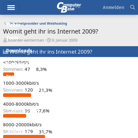
Hauptmenü
Anmelden
Internetprovider und Webhosting
Ticker
Womit geht ihr ins Internet 2009?
Tests
E
E
boarder-winterman
9. Januar 2009
r
r
Downloads
s
Womit geht ihr ins Internet 2009?
s
t
t
<1000kbit/s
e
e
Preisvergleich
l
l
Stimmen:
47
8,3%
l
l
Forum
e
t
1000-3000kbit/s
r
a
Aktuelles
Stimmen:
120
21,3%
m
Empfohlene Inhalte
4000-8000kbit/s
Neue Beiträge
Stimmen:
99
17,6%
Neueste Aktivitäten
8000-20000kbit/s
Stimmen:
179
31,7%
Leserartikel