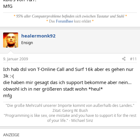
MfG
*
95% aller Computerprobleme befinden sich zwischen Tastatur und Stuhl
*
*
Das
ForumBase
kurz erklärt
*
healermonk92
Ensign
9. Januar 2009
#11
Ich hab dsl von T-Online Call and Surf 16k aber es gehen nur
3k :-(
die haben mir gesagt das ich support bekomme aber nein...
obwohl ich in ner größeren stadt wohn *heul*
mfg
"Die große Mehrzahl unserer Importe kommt von außerhalb des Landes."
Zitat: Georg W. Bush
"Programming is like sex, one mistake and you have to support it for the rest
of your life." - Michael Sinz​