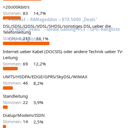
Regeln
>20000kbit/s
Stimmen:
83
14,7%
Podcast
RAMageddon
RTX 5000 „Deals“
DSL/SDSL/QDSL/VDSL/SHDSL/sonstiges DSL ueber die
RX 9000 „Deals“
Ideale Gaming-PCs
GPU-Rangliste
Telefonleitung
Stimmen:
215
38,1%
CPU-Rangliste
Internet ueber Kabel (DOCSIS) oder andere Technik ueber TV-
Leitung
Stimmen:
69
12,2%
UMTS/HSDPA/EDGE/GPRS/SkyDSL/WiMAX
Stimmen:
46
8,2%
Standleitung
Stimmen:
22
3,9%
Dialup/Modem/ISDN
Stimmen:
14
2,5%