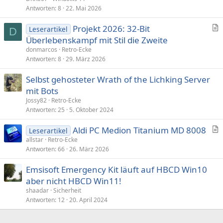
Antworten
8
22. Mai 2026
Projekt 2026: 32-Bit
Leserartikel
D
r
Überlebenskampf mit Stil die Zweite
t
donmarcos
Retro-Ecke
i
Antworten
8
29. März 2026
k
Selbst gehosteter Wrath of the Lichking Server
e
mit Bots
l
Jossy82
Retro-Ecke
Antworten
25
5. Oktober 2024
Aldi PC Medion Titanium MD 8008
Leserartikel
r
allstar
Retro-Ecke
Antworten
66
26. März 2026
t
i
Emsisoft Emergency Kit läuft auf HBCD Win10
k
aber nicht HBCD Win11!
e
shaadar
Sicherheit
l
Antworten
12
20. April 2024