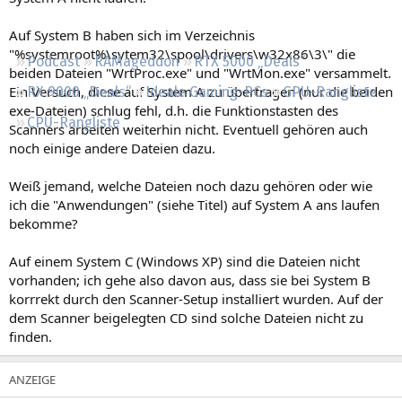
Regeln
Auf System B haben sich im Verzeichnis
"%systemroot%\sytem32\spool\drivers\w32x86\3\" die
Podcast
RAMageddon
RTX 5000 „Deals“
beiden Dateien "WrtProc.exe" und "WrtMon.exe" versammelt.
Ein Versuch, diese auf System A zu übertragen (nur die beiden
RX 9000 „Deals“
Ideale Gaming-PCs
GPU-Rangliste
exe-Dateien) schlug fehl, d.h. die Funktionstasten des
CPU-Rangliste
Scanners arbeiten weiterhin nicht. Eventuell gehören auch
noch einige andere Dateien dazu.
Weiß jemand, welche Dateien noch dazu gehören oder wie
ich die "Anwendungen" (siehe Titel) auf System A ans laufen
bekomme?
Auf einem System C (Windows XP) sind die Dateien nicht
vorhanden; ich gehe also davon aus, dass sie bei System B
korrrekt durch den Scanner-Setup installiert wurden. Auf der
dem Scanner beigelegten CD sind solche Dateien nicht zu
finden.