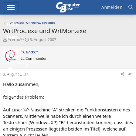
Hauptmenü
Anmelden
Windows 7/8/Vista/XP/2000
Ticker
WrtProc.exe und WrtMon.exe
Tests
E
E
*cerox*
3. August 2007
r
r
Downloads
s
s
*cerox*
t
t
Lt. Commander
e
e
Preisvergleich
l
l
l
l
3. August 2007
#1
Forum
e
t
r
a
Hallo zusammen,
Aktuelles
m
folgendes Problem:
Empfohlene Inhalte
Neue Beiträge
Auf einer XP-Maschine "A" streiken die Funktionstasten eines
Scanners. Mittlerweile habe ich durch einen weitere
Neueste Aktivitäten
Testrechner (Windows XP) "B" herausfinden können, dass dies
an einigen Prozessen liegt (die beiden im Titel), welche auf
Leserartikel
System A nicht laufen.