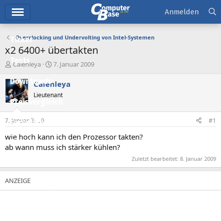
Hauptmenü
Anmelden
Overclocking und Undervolting von Intel-Systemen
Ticker
x2 6400+ übertakten
Tests
E
E
Calenleya
7. Januar 2009
r
r
Downloads
s
s
Calenleya
t
t
Lieutenant
e
e
Preisvergleich
l
l
l
l
7. Januar 2009
#1
Forum
e
t
r
a
wie hoch kann ich den Prozessor takten?
Aktuelles
m
ab wann muss ich stärker kühlen?
Empfohlene Inhalte
Zuletzt bearbeitet:
8. Januar 2009
Neue Beiträge
Neueste Aktivitäten
Leserartikel