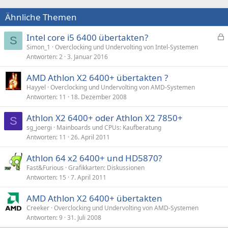
Ähnliche Themen
Intel core i5 6400 übertakten?
S
e
Simon_1
Overclocking und Undervolting von Intel-Systemen
Antworten
2
3. Januar 2016
s
p
AMD Athlon X2 6400+ übertakten ?
e
Hayyel
Overclocking und Undervolting von AMD-Systemen
r
Antworten
11
18. Dezember 2008
r
t
Athlon X2 6400+ oder Athlon X2 7850+
S
sg_joergi
Mainboards und CPUs: Kaufberatung
Antworten
11
26. April 2011
Athlon 64 x2 6400+ und HD5870?
Fast&Furious
Grafikkarten: Diskussionen
Antworten
15
7. April 2011
AMD Athlon X2 6400+ übertakten
Creeker
Overclocking und Undervolting von AMD-Systemen
Antworten
9
31. Juli 2008