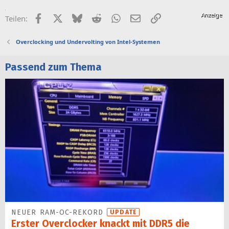
Facebook
X (Twitter)
Bluesky
Reddit
WhatsApp
E-Mail
Link
Teilen:
Overclocking und Undervolting von Intel-Systemen
Passend zum Thema
NEUER RAM-OC-REKORD
UPDATE
Erster Overclocker knackt mit DDR5 die