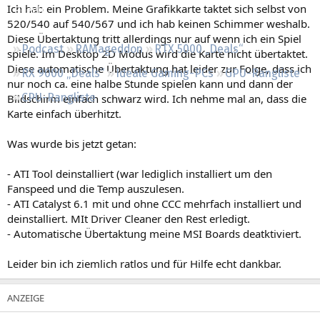
Ich hab ein Problem. Meine Grafikkarte taktet sich selbst von
Regeln
520/540 auf 540/567 und ich hab keinen Schimmer weshalb.
Diese Übertaktung tritt allerdings nur auf wenn ich ein Spiel
Podcast
RAMageddon
RTX 5000 „Deals“
spiele. Im Desktop 2D Modus wird die Karte nicht übertaktet.
Diese automatische Übertaktung hat leider zur Folge, dass ich
RX 9000 „Deals“
Ideale Gaming-PCs
GPU-Rangliste
nur noch ca. eine halbe Stunde spielen kann und dann der
CPU-Rangliste
Bildschirm einfach schwarz wird. Ich nehme mal an, dass die
Karte einfach überhitzt.
Was wurde bis jetzt getan:
- ATI Tool deinstalliert (war lediglich installiert um den
Fanspeed und die Temp auszulesen.
- ATI Catalyst 6.1 mit und ohne CCC mehrfach installiert und
deinstalliert. MIt Driver Cleaner den Rest erledigt.
- Automatische Übertaktung meine MSI Boards deatktiviert.
Leider bin ich ziemlich ratlos und für Hilfe echt dankbar.