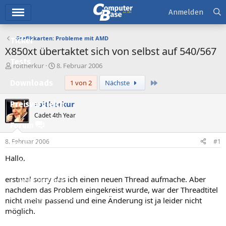
Hauptmenü
Anmelden
Grafikkarten: Probleme mit AMD
Ticker
X850xt übertaktet sich von selbst auf 540/567
Tests
E
E
roitherkur
8. Februar 2006
r
r
Letzte
Downloads
1 von 2
Nächste
s
s
t
t
e
e
roitherkur
Preisvergleich
l
l
Cadet 4th Year
l
l
Forum
e
t
r
a
8. Februar 2006
#1
Aktuelles
m
Hallo,
Empfohlene Inhalte
erstmal sorry das ich einen neuen Thread aufmache. Aber
Neue Beiträge
nachdem das Problem eingekreist wurde, war der Threadtitel
Neueste Aktivitäten
nicht mehr passend und eine Änderung ist ja leider nicht
möglich.
Leserartikel