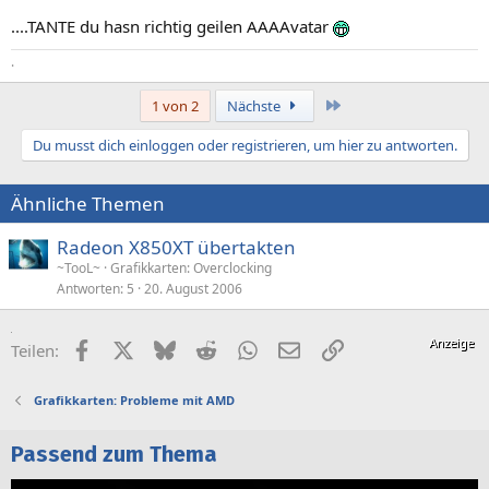
....TANTE du hasn richtig geilen AAAAvatar
.
Letzte
1 von 2
Nächste
Du musst dich einloggen oder registrieren, um hier zu antworten.
Ähnliche Themen
Radeon X850XT übertakten
~TooL~
Grafikkarten: Overclocking
Antworten
5
20. August 2006
Facebook
X (Twitter)
Bluesky
Reddit
WhatsApp
E-Mail
Link
Teilen:
Grafikkarten: Probleme mit AMD
Passend zum Thema