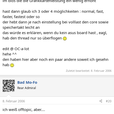
im bios die die Grafikkartenleistung ein wenig erhöht
hast dann glaub ich 3 oder 4 möglichkeiten : normal, fast,
faster, fastest oder so
der hebt dann je nach einstellung bei volllast den core sowie
speichertakt leicht an
das würde es erklären, wenn du kein asus board hast , eagl,
hab den thread nur so überflogen
edit @ OC-a-lot
hehe ^^
den haben hier aber noch ein paar andere soweit ich gesehn
hab
Zuletzt bearbeitet:
8. Februar 2006
Bad Mo-Fo
Rear Admiral
8. Februar 2006
#20
ich weiß offtopic, aber....