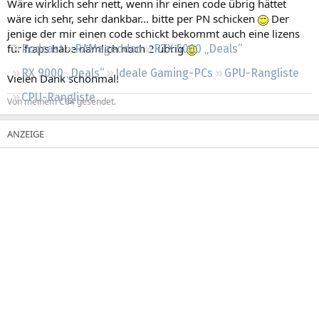
Wäre wirklich sehr nett, wenn ihr einen code übrig hättet
Regeln
wäre ich sehr, sehr dankbar... bitte per PN schicken
Der
jenige der mir einen code schickt bekommt auch eine lizens
für fraps habe nämlich noch 2 übrig
Podcast
RAMageddon
RTX 5000 „Deals“
RX 9000 „Deals“
Ideale Gaming-PCs
GPU-Rangliste
Vielen Dank schonmal!
CPU-Rangliste
Von meinem C64 gesendet.