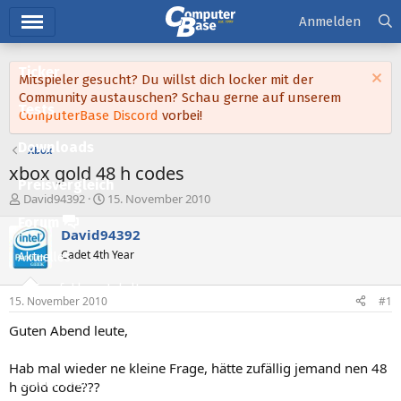
Hauptmenü
Anmelden
Ticker
Mitspieler gesucht? Du willst dich locker mit der
Community austauschen? Schau gerne auf unserem
Tests
ComputerBase Discord
vorbei!
Downloads
Xbox
xbox gold 48 h codes
Preisvergleich
E
E
David94392
15. November 2010
r
r
Forum
s
s
David94392
t
t
Cadet 4th Year
Aktuelles
e
e
l
l
Empfohlene Inhalte
l
l
15. November 2010
#1
e
t
Neue Beiträge
r
a
Guten Abend leute,
m
Neueste Aktivitäten
Hab mal wieder ne kleine Frage, hätte zufällig jemand nen 48
Leserartikel
h gold code???